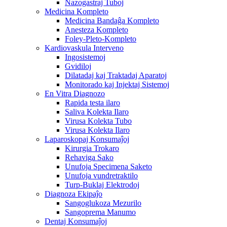
Nazogastraj Tuboj
Medicina Kompleto
Medicina Bandaĝa Kompleto
Anesteza Kompleto
Foley-Pleto-Kompleto
Kardiovaskula Interveno
Ingosistemoj
Gvidiloj
Dilatadaj kaj Traktadaj Aparatoj
Monitorado kaj Injektaj Sistemoj
En Vitra Diagnozo
Rapida testa ilaro
Saliva Kolekta Ilaro
Virusa Kolekta Tubo
Virusa Kolekta Ilaro
Laparoskopaj Konsumaĵoj
Kirurgia Trokaro
Rehaviga Sako
Unufoja Specimena Saketo
Unufoja vundretraktilo
Turp-Buklaj Elektrodoj
Diagnoza Ekipaĵo
Sangoglukoza Mezurilo
Sangoprema Manumo
Dentaj Konsumaĵoj