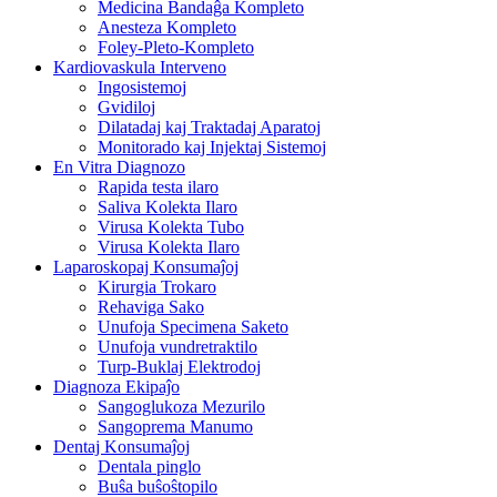
Medicina Bandaĝa Kompleto
Anesteza Kompleto
Foley-Pleto-Kompleto
Kardiovaskula Interveno
Ingosistemoj
Gvidiloj
Dilatadaj kaj Traktadaj Aparatoj
Monitorado kaj Injektaj Sistemoj
En Vitra Diagnozo
Rapida testa ilaro
Saliva Kolekta Ilaro
Virusa Kolekta Tubo
Virusa Kolekta Ilaro
Laparoskopaj Konsumaĵoj
Kirurgia Trokaro
Rehaviga Sako
Unufoja Specimena Saketo
Unufoja vundretraktilo
Turp-Buklaj Elektrodoj
Diagnoza Ekipaĵo
Sangoglukoza Mezurilo
Sangoprema Manumo
Dentaj Konsumaĵoj
Dentala pinglo
Buŝa buŝoŝtopilo