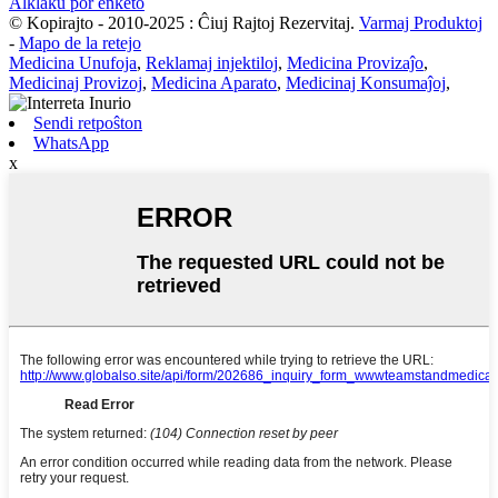
Alklaku por enketo
© Kopirajto - 2010-2025 : Ĉiuj Rajtoj Rezervitaj.
Varmaj Produktoj
-
Mapo de la retejo
Medicina Unufoja
,
Reklamaj injektiloj
,
Medicina Provizaĵo
,
Medicinaj Provizoj
,
Medicina Aparato
,
Medicinaj Konsumaĵoj
,
Sendi retpoŝton
WhatsApp
x