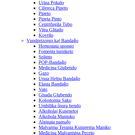
Urina Pokalo
Cifereca Pipeto
Pipeto
Pipeta Pinto
Centrifugila Tubo
Vitra Glitado
Kovrilo
Vundprizorgo kaj Bandaĝo
Hemostata spongo
Fomenta turniketo
Splinto
POP-Bandaĝo
Medicina Glubendo
Gazo
Unua Helpa Bandaĝo
Elasta Bandaĝo
Vato
Gisada Glubendo
Kolostomia Sako
Umbilika ŝnura bendo
Alkoholaj Kusenetoj
Alkohola Mantuko
Alginata pansaĵo
Malvarma Terapia Kunprema Maniko
Medicina Malvarmiga Peceto