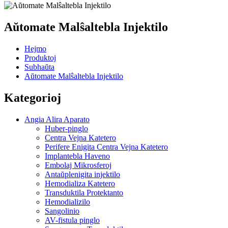
Aŭtomate Malŝaltebla Injektilo
Hejmo
Produktoj
Subhaŭta
Aŭtomate Malŝaltebla Injektilo
Kategorioj
Angia Alira Aparato
Huber-pinglo
Centra Vejna Katetero
Perifere Enigita Centra Vejna Katetero
Implantebla Haveno
Embolaj Mikrosferoj
Antaŭplenigita injektilo
Hemodializa Katetero
Transduktila Protektanto
Hemodializilo
Sangolinio
AV-fistula pinglo