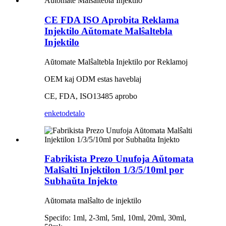
CE FDA ISO Aprobita Reklama
Injektilo Aŭtomate Malŝaltebla
Injektilo
Aŭtomate Malŝaltebla Injektilo por Reklamoj
OEM kaj ODM estas haveblaj
CE, FDA, ISO13485 aprobo
enketo
detalo
Fabrikista Prezo Unufoja Aŭtomata
Malŝalti Injektilon 1/3/5/10ml por
Subhaŭta Injekto
Aŭtomata malŝalto de injektilo
Specifo: 1ml, 2-3ml, 5ml, 10ml, 20ml, 30ml,