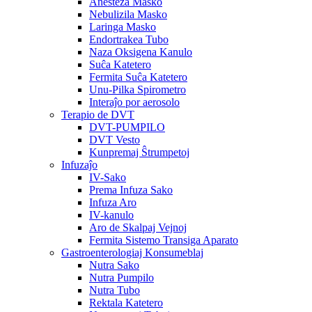
Anesteza Masko
Nebulizila Masko
Laringa Masko
Endortrakea Tubo
Naza Oksigena Kanulo
Suĉa Katetero
Fermita Suĉa Katetero
Unu-Pilka Spirometro
Interaĵo por aerosolo
Terapio de DVT
DVT-PUMPILO
DVT Vesto
Kunpremaj Ŝtrumpetoj
Infuzaĵo
IV-Sako
Prema Infuza Sako
Infuza Aro
IV-kanulo
Aro de Skalpaj Vejnoj
Fermita Sistemo Transiga Aparato
Gastroenterologiaj Konsumeblaj
Nutra Sako
Nutra Pumpilo
Nutra Tubo
Rektala Katetero