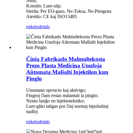
50ml;
Konsilo: Luer-slip;
Sterila: Per EO-gaso, Ne-Toksa, Ne-Pirogena
Atestilo: CE kaj ISO13485
enketo
detalo
Ĉinia Fabrikado Malmultekosta
Prezo Plasta Medicina Unufoja
Aŭtomata Malŝalti Injektilon kun
Pinglo
Unumana operacio kaj aktivigo;
Fingroj ĉiam restas malantaŭ la pinglo;
Neniu ŝanĝo en injektotekniko;
Luer-glito taŭgas por ĉiuj normaj hipohaŭtaj
nadloj
enketo
detalo