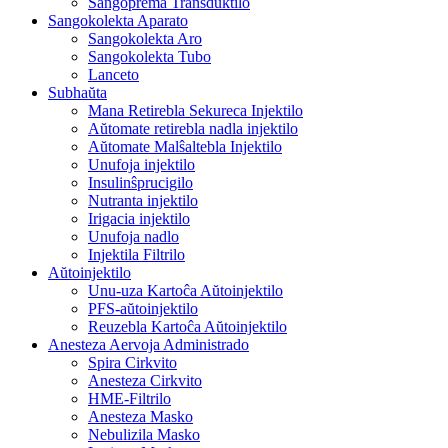
Sangoprema Transduktilo
Sangokolekta Aparato
Sangokolekta Aro
Sangokolekta Tubo
Lanceto
Subhaŭta
Mana Retirebla Sekureca Injektilo
Aŭtomate retirebla nadla injektilo
Aŭtomate Malŝaltebla Injektilo
Unufoja injektilo
Insulinŝprucigilo
Nutranta injektilo
Irigacia injektilo
Unufoja nadlo
Injektila Filtrilo
Aŭtoinjektilo
Unu-uza Kartoĉa Aŭtoinjektilo
PFS-aŭtoinjektilo
Reuzebla Kartoĉa Aŭtoinjektilo
Anesteza Aervoja Administrado
Spira Cirkvito
Anesteza Cirkvito
HME-Filtrilo
Anesteza Masko
Nebulizila Masko