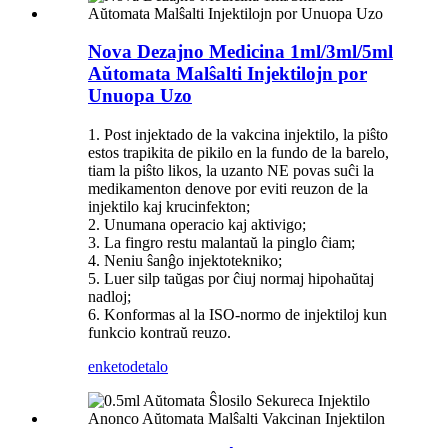
Nova Dezajno Medicina 1ml/3ml/5ml
Aŭtomata Malŝalti Injektilojn por
Unuopa Uzo
1. Post injektado de la vakcina injektilo, la piŝto
estos trapikita de pikilo en la fundo de la barelo,
tiam la piŝto likos, la uzanto NE povas suĉi la
medikamenton denove por eviti reuzon de la
injektilo kaj krucinfekton;
2. Unumana operacio kaj aktivigo;
3. La fingro restu malantaŭ la pinglo ĉiam;
4. Neniu ŝanĝo injektotekniko;
5. Luer silp taŭgas por ĉiuj normaj hipohaŭtaj
nadloj;
6. Konformas al la ISO-normo de injektiloj kun
funkcio kontraŭ reuzo.
enketo
detalo