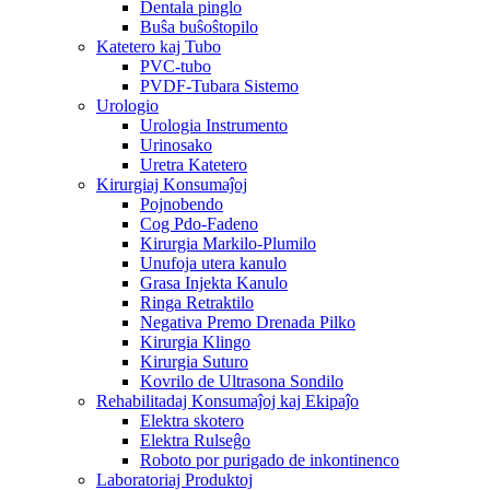
Dentala pinglo
Buŝa buŝoŝtopilo
Katetero kaj Tubo
PVC-tubo
PVDF-Tubara Sistemo
Urologio
Urologia Instrumento
Urinosako
Uretra Katetero
Kirurgiaj Konsumaĵoj
Pojnobendo
Cog Pdo-Fadeno
Kirurgia Markilo-Plumilo
Unufoja utera kanulo
Grasa Injekta Kanulo
Ringa Retraktilo
Negativa Premo Drenada Pilko
Kirurgia Klingo
Kirurgia Suturo
Kovrilo de Ultrasona Sondilo
Rehabilitadaj Konsumaĵoj kaj Ekipaĵo
Elektra skotero
Elektra Rulseĝo
Roboto por purigado de inkontinenco
Laboratoriaj Produktoj