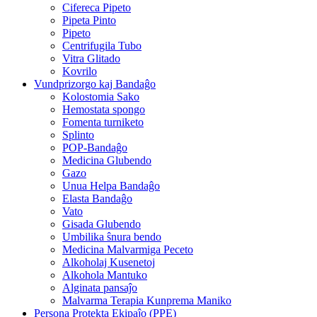
Cifereca Pipeto
Pipeta Pinto
Pipeto
Centrifugila Tubo
Vitra Glitado
Kovrilo
Vundprizorgo kaj Bandaĝo
Kolostomia Sako
Hemostata spongo
Fomenta turniketo
Splinto
POP-Bandaĝo
Medicina Glubendo
Gazo
Unua Helpa Bandaĝo
Elasta Bandaĝo
Vato
Gisada Glubendo
Umbilika ŝnura bendo
Medicina Malvarmiga Peceto
Alkoholaj Kusenetoj
Alkohola Mantuko
Alginata pansaĵo
Malvarma Terapia Kunprema Maniko
Persona Protekta Ekipaĵo (PPE)