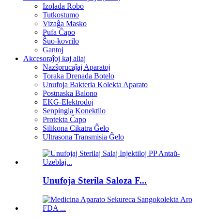
Izolada Robo
Tutkostumo
Vizaĝa Masko
Pufa Ĉapo
Ŝuo-kovrilo
Gantoj
Akcesoraĵoj kaj aliaj
Nazŝprucaĵaj Aparatoj
Toraka Drenada Botelo
Unufoja Bakteria Kolekta Aparato
Postnaska Balono
EKG-Elektrodoj
Senpingla Konektilo
Protekta Ĉapo
Silikona Cikatra Ĝelo
Ultrasona Transmisia Ĝelo
Unufoja Sterila Saloza F...