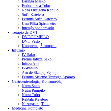
Laringa Masko
Endortrakea Tubo
Naza Oksigena Kanulo
Suĉa Katetero
Fermita Suĉa Katetero
Unu-Pilka Spirometro
Interaĵo por aerosolo
Terapio de DVT
DVT-PUMPILO
DVT Vesto
Kunpremaj Ŝtrumpetoj
Infuzaĵo
IV-Sako
Prema Infuza Sako
Infuza Aro
IV-kanulo
Aro de Skalpaj Vejnoj
Fermita Sistemo Transiga Aparato
Gastroenterologiaj Konsumeblaj
Nutra Sako
Nutra Pumpilo
Nutra Tubo
Rektala Katetero
Nazogastraj Tuboj
Medicina Kompleto