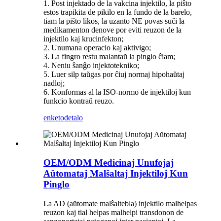
1. Post injektado de la vakcina injektilo, la piŝto
estos trapikita de pikilo en la fundo de la barelo,
tiam la piŝto likos, la uzanto NE povas suĉi la
medikamenton denove por eviti reuzon de la
injektilo kaj krucinfekton;
2. Unumana operacio kaj aktivigo;
3. La fingro restu malantaŭ la pinglo ĉiam;
4. Neniu ŝanĝo injektotekniko;
5. Luer silp taŭgas por ĉiuj normaj hipohaŭtaj
nadloj;
6. Konformas al la ISO-normo de injektiloj kun
funkcio kontraŭ reuzo.
enketo
detalo
OEM/ODM Medicinaj Unufojaj
Aŭtomataj Malŝaltaj Injektiloj Kun
Pinglo
La AD (aŭtomate malŝaltebla) injektilo malhelpas
reuzon kaj tial helpas malhelpi transdonon de