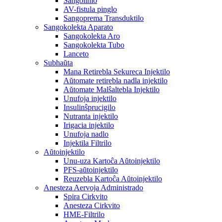
Sangolinio
AV-fistula pinglo
Sangoprema Transduktilo
Sangokolekta Aparato
Sangokolekta Aro
Sangokolekta Tubo
Lanceto
Subhaŭta
Mana Retirebla Sekureca Injektilo
Aŭtomate retirebla nadla injektilo
Aŭtomate Malŝaltebla Injektilo
Unufoja injektilo
Insulinŝprucigilo
Nutranta injektilo
Irigacia injektilo
Unufoja nadlo
Injektila Filtrilo
Aŭtoinjektilo
Unu-uza Kartoĉa Aŭtoinjektilo
PFS-aŭtoinjektilo
Reuzebla Kartoĉa Aŭtoinjektilo
Anesteza Aervoja Administrado
Spira Cirkvito
Anesteza Cirkvito
HME-Filtrilo