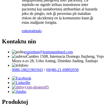
sangoportataj patogenoj inter pacientoj. La
injektilo ne signife influas transdonon inter
pacientoj kaj sanlaboristoj atribueblan al hazarda
piko de pinglo, nek ĝi prezentas pli malaltan
riskon de akcidentoj en la komunumo kiam ĝi
estas malĝuste forigita.
enketo
detalo
Kontaktu nin
exporting@teamstandmed.com
Ĉambro 1508, Internacia Domego Jiazheng, Vojo
Moyu n-ro 28, Urbo Anting, Distrikto Jiading, Ŝanhajo
0086-18621901943
/
(00)86-21-69892058
Produktoj