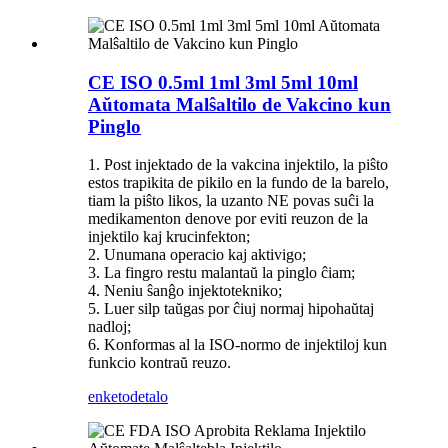
CE ISO 0.5ml 1ml 3ml 5ml 10ml
Aŭtomata Malŝaltilo de Vakcino kun
Pinglo
1. Post injektado de la vakcina injektilo, la piŝto
estos trapikita de pikilo en la fundo de la barelo,
tiam la piŝto likos, la uzanto NE povas suĉi la
medikamenton denove por eviti reuzon de la
injektilo kaj krucinfekton;
2. Unumana operacio kaj aktivigo;
3. La fingro restu malantaŭ la pinglo ĉiam;
4. Neniu ŝanĝo injektotekniko;
5. Luer silp taŭgas por ĉiuj normaj hipohaŭtaj
nadloj;
6. Konformas al la ISO-normo de injektiloj kun
funkcio kontraŭ reuzo.
enketo
detalo