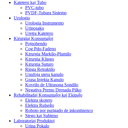
Katetero kaj Tubo
PVC-tubo
PVDF-Tubara Sistemo
Urologio
Urologia Instrumento
Urinosako
Uretra Katetero
Kirurgiaj Konsumaĵoj
Pojnobendo
Cog Pdo-Fadeno
Kirurgia Markilo-Plumilo
Kirurgia Klingo
Kirurgia Suturo
Ringa Retraktilo
Unufoja utera kanulo
Grasa Injekta Kanulo
Kovrilo de Ultrasona Sondilo
Negativa Premo Drenada Pilko
Rehabilitadaj Konsumaĵoj kaj Ekipaĵo
Elektra skotero
Elektra Rulseĝo
Roboto por purigado de inkontinenco
Stego kaj Subteno
Laboratoriaj Produktoj
Urina Pokalo