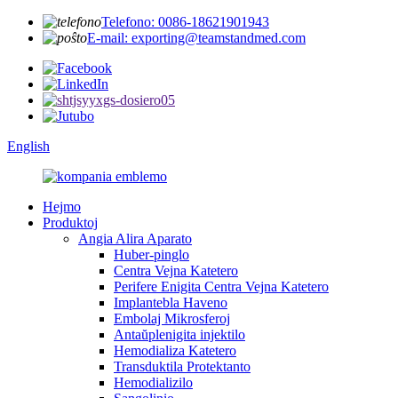
Telefono: 0086-18621901943
E-mail: exporting@teamstandmed.com
English
Hejmo
Produktoj
Angia Alira Aparato
Huber-pinglo
Centra Vejna Katetero
Perifere Enigita Centra Vejna Katetero
Implantebla Haveno
Embolaj Mikrosferoj
Antaŭplenigita injektilo
Hemodializa Katetero
Transduktila Protektanto
Hemodializilo