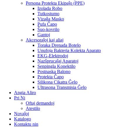
Persona Protekta Ekipaĵo (PPE)
Izolada Robo
Tutkostumo
Vizaĝa Masko
Pufa Ĉapo
Ŝuo-kovrilo
Gantoj
Akcesoraĵoj kaj aliaj
Toraka Drenada Botelo
Unufoja Bakteria Kolekta Aparato
EKG-Elektrodoj
Nazŝprucaĵaj Aparatoj
Senpingla Konektilo
Postnaska Balono
Protekta Ĉapo
Silikona Cikatra Ĝelo
Ultrasona Transmisia Ĝelo
Angia Aliro
Pri Ni
Oftaj demandoj
Atestilo
Novaĵoj
Katalogo
Kontaktu nin