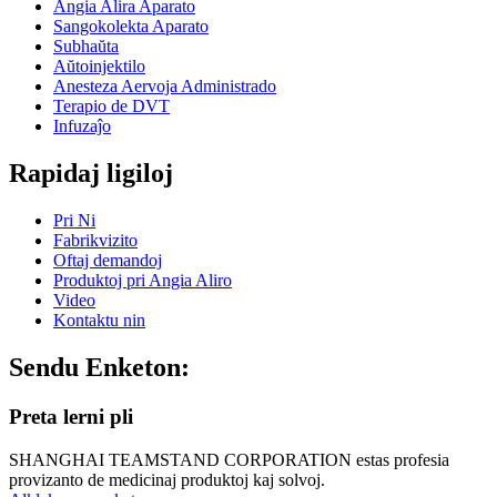
Angia Alira Aparato
Sangokolekta Aparato
Subhaŭta
Aŭtoinjektilo
Anesteza Aervoja Administrado
Terapio de DVT
Infuzaĵo
Rapidaj ligiloj
Pri Ni
Fabrikvizito
Oftaj demandoj
Produktoj pri Angia Aliro
Video
Kontaktu nin
Sendu Enketon:
Preta lerni pli
SHANGHAI TEAMSTAND CORPORATION estas profesia
provizanto de medicinaj produktoj kaj solvoj.