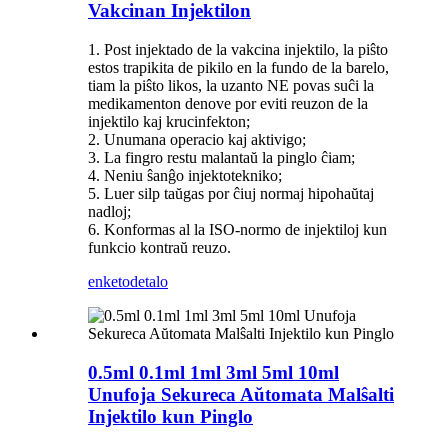
Vakcinan Injektilon
1. Post injektado de la vakcina injektilo, la piŝto
estos trapikita de pikilo en la fundo de la barelo,
tiam la piŝto likos, la uzanto NE povas suĉi la
medikamenton denove por eviti reuzon de la
injektilo kaj krucinfekton;
2. Unumana operacio kaj aktivigo;
3. La fingro restu malantaŭ la pinglo ĉiam;
4. Neniu ŝanĝo injektotekniko;
5. Luer silp taŭgas por ĉiuj normaj hipohaŭtaj
nadloj;
6. Konformas al la ISO-normo de injektiloj kun
funkcio kontraŭ reuzo.
enketo
detalo
0.5ml 0.1ml 1ml 3ml 5ml 10ml
Unufoja Sekureca Aŭtomata Malŝalti
Injektilo kun Pinglo