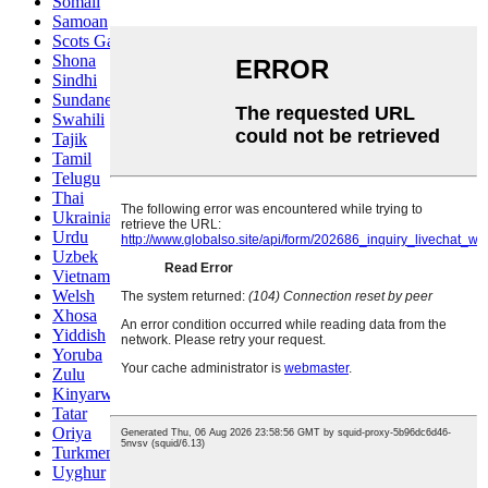
Somali
Samoan
Scots Gaelic
Shona
Sindhi
Sundanese
Swahili
Tajik
Tamil
Telugu
Thai
Ukrainian
Urdu
Uzbek
Vietnamese
Welsh
Xhosa
Yiddish
Yoruba
Zulu
Kinyarwanda
Tatar
Oriya
Turkmen
Uyghur