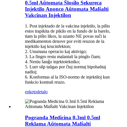
0.5ml Aŭtomata Ŝlosilo Sekureca
Injektilo Anonco Aŭtomata Malŝalti
Vakcinan Injektilon
1. Post injektado de la vakcina injektilo, la piŝto
estos trapikita de pikilo en la fundo de la barelo,
tiam la piŝto likos, la uzanto NE povas suĉi la
medikamenton denove por eviti reuzon de la
injektilo kaj krucinfekton;
2. Unumana operacio kaj aktivigo;
3. La fingro restu malantaŭ la pinglo ĉiam;
4. Neniu ŝanĝo injektotekniko;
5. Luer silp taŭgas por ĉiuj normaj hipohaŭtaj
nadloj;
6. Konformas al la ISO-normo de injektiloj kun
funkcio kontraŭ reuzo.
enketo
detalo
Pogranda Medicina 0.3ml 0.5ml
Reklama Aŭtomata Malŝalti