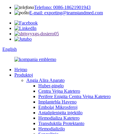
Telefono: 0086-18621901943
E-mail: exporting@teamstandmed.com
English
Hejmo
Produktoj
Angia Alira Aparato
Huber-pinglo
Centra Vejna Katetero
Perifere Enigita Centra Vejna Katetero
Implantebla Haveno
Embolaj Mikrosferoj
Antaŭplenigita injektilo
Hemodializa Katetero
Transduktila Protektanto
Hemodializilo