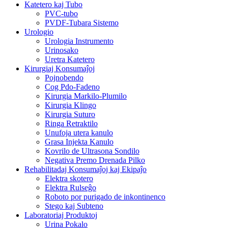
Katetero kaj Tubo
PVC-tubo
PVDF-Tubara Sistemo
Urologio
Urologia Instrumento
Urinosako
Uretra Katetero
Kirurgiaj Konsumaĵoj
Pojnobendo
Cog Pdo-Fadeno
Kirurgia Markilo-Plumilo
Kirurgia Klingo
Kirurgia Suturo
Ringa Retraktilo
Unufoja utera kanulo
Grasa Injekta Kanulo
Kovrilo de Ultrasona Sondilo
Negativa Premo Drenada Pilko
Rehabilitadaj Konsumaĵoj kaj Ekipaĵo
Elektra skotero
Elektra Rulseĝo
Roboto por purigado de inkontinenco
Stego kaj Subteno
Laboratoriaj Produktoj
Urina Pokalo