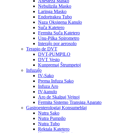
Anesteza Masko
Nebulizila Masko
Laringa Masko
Endortrakea Tubo
Naza Oksigena Kanulo
Suĉa Katetero
Fermita Suĉa Katetero
Unu-Pilka Spirometro
Interaĵo por aerosolo
Terapio de DVT
DVT-PUMPILO
DVT Vesto
Kunpremaj Ŝtrumpetoj
Infuzaĵo
IV-Sako
Prema Infuza Sako
Infuza Aro
IV-kanulo
Aro de Skalpaj Vejnoj
Fermita Sistemo Transiga Aparato
Gastroenterologiaj Konsumeblaj
Nutra Sako
Nutra Pumpilo
Nutra Tubo
Rektala Katetero