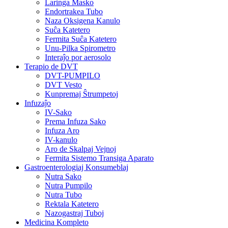
Laringa Masko
Endortrakea Tubo
Naza Oksigena Kanulo
Suĉa Katetero
Fermita Suĉa Katetero
Unu-Pilka Spirometro
Interaĵo por aerosolo
Terapio de DVT
DVT-PUMPILO
DVT Vesto
Kunpremaj Ŝtrumpetoj
Infuzaĵo
IV-Sako
Prema Infuza Sako
Infuza Aro
IV-kanulo
Aro de Skalpaj Vejnoj
Fermita Sistemo Transiga Aparato
Gastroenterologiaj Konsumeblaj
Nutra Sako
Nutra Pumpilo
Nutra Tubo
Rektala Katetero
Nazogastraj Tuboj
Medicina Kompleto