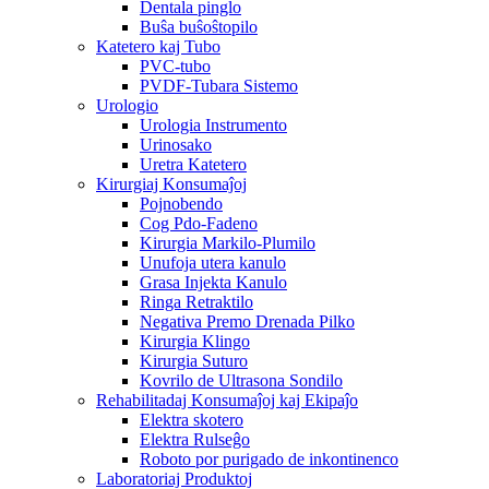
Dentala pinglo
Buŝa buŝoŝtopilo
Katetero kaj Tubo
PVC-tubo
PVDF-Tubara Sistemo
Urologio
Urologia Instrumento
Urinosako
Uretra Katetero
Kirurgiaj Konsumaĵoj
Pojnobendo
Cog Pdo-Fadeno
Kirurgia Markilo-Plumilo
Unufoja utera kanulo
Grasa Injekta Kanulo
Ringa Retraktilo
Negativa Premo Drenada Pilko
Kirurgia Klingo
Kirurgia Suturo
Kovrilo de Ultrasona Sondilo
Rehabilitadaj Konsumaĵoj kaj Ekipaĵo
Elektra skotero
Elektra Rulseĝo
Roboto por purigado de inkontinenco
Laboratoriaj Produktoj