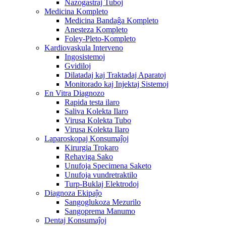
Nazogastraj Tuboj
Medicina Kompleto
Medicina Bandaĝa Kompleto
Anesteza Kompleto
Foley-Pleto-Kompleto
Kardiovaskula Interveno
Ingosistemoj
Gvidiloj
Dilatadaj kaj Traktadaj Aparatoj
Monitorado kaj Injektaj Sistemoj
En Vitra Diagnozo
Rapida testa ilaro
Saliva Kolekta Ilaro
Virusa Kolekta Tubo
Virusa Kolekta Ilaro
Laparoskopaj Konsumaĵoj
Kirurgia Trokaro
Rehaviga Sako
Unufoja Specimena Saketo
Unufoja vundretraktilo
Turp-Buklaj Elektrodoj
Diagnoza Ekipaĵo
Sangoglukoza Mezurilo
Sangoprema Manumo
Dentaj Konsumaĵoj