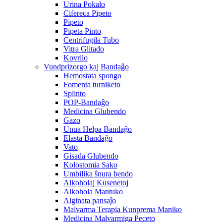
Urina Pokalo
Cifereca Pipeto
Pipeto
Pipeta Pinto
Centrifugila Tubo
Vitra Glitado
Kovrilo
Vundprizorgo kaj Bandaĝo
Hemostata spongo
Fomenta turniketo
Splinto
POP-Bandaĝo
Medicina Glubendo
Gazo
Unua Helpa Bandaĝo
Elasta Bandaĝo
Vato
Gisada Glubendo
Kolostomia Sako
Umbilika ŝnura bendo
Alkoholaj Kusenetoj
Alkohola Mantuko
Alginata pansaĵo
Malvarma Terapia Kunprema Maniko
Medicina Malvarmiga Peceto