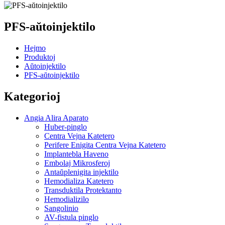
PFS-aŭtoinjektilo
Hejmo
Produktoj
Aŭtoinjektilo
PFS-aŭtoinjektilo
Kategorioj
Angia Alira Aparato
Huber-pinglo
Centra Vejna Katetero
Perifere Enigita Centra Vejna Katetero
Implantebla Haveno
Embolaj Mikrosferoj
Antaŭplenigita injektilo
Hemodializa Katetero
Transduktila Protektanto
Hemodializilo
Sangolinio
AV-fistula pinglo