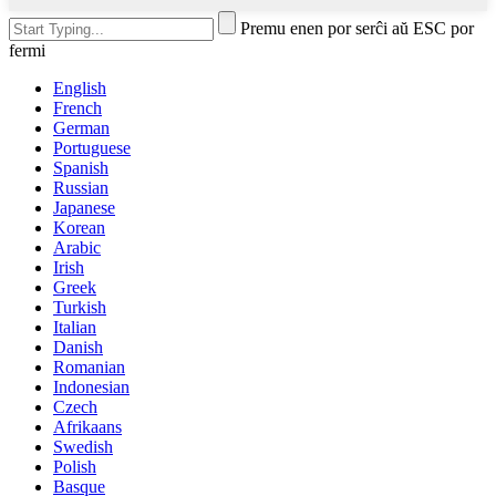
Premu enen por serĉi aŭ ESC por
fermi
English
French
German
Portuguese
Spanish
Russian
Japanese
Korean
Arabic
Irish
Greek
Turkish
Italian
Danish
Romanian
Indonesian
Czech
Afrikaans
Swedish
Polish
Basque