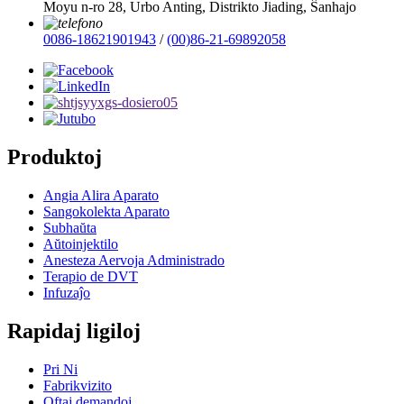
Moyu n-ro 28, Urbo Anting, Distrikto Jiading, Ŝanhajo
0086-18621901943
/
(00)86-21-69892058
Produktoj
Angia Alira Aparato
Sangokolekta Aparato
Subhaŭta
Aŭtoinjektilo
Anesteza Aervoja Administrado
Terapio de DVT
Infuzaĵo
Rapidaj ligiloj
Pri Ni
Fabrikvizito
Oftaj demandoj