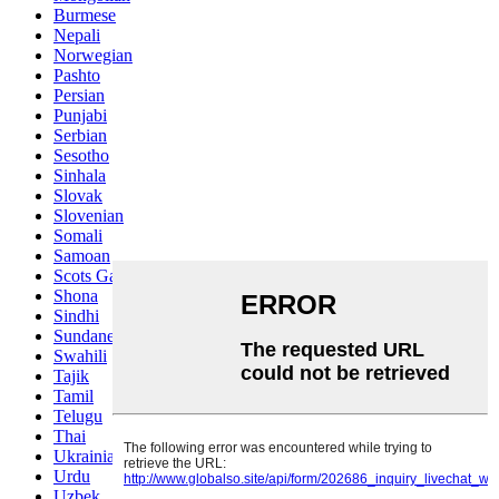
Burmese
Nepali
Norwegian
Pashto
Persian
Punjabi
Serbian
Sesotho
Sinhala
Slovak
Slovenian
Somali
Samoan
Scots Gaelic
Shona
Sindhi
Sundanese
Swahili
Tajik
Tamil
Telugu
Thai
Ukrainian
Urdu
Uzbek