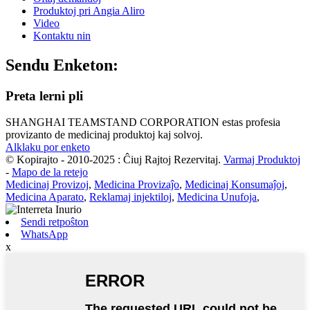
Produktoj pri Angia Aliro
Video
Kontaktu nin
Sendu Enketon:
Preta lerni pli
SHANGHAI TEAMSTAND CORPORATION estas profesia
provizanto de medicinaj produktoj kaj solvoj.
Alklaku por enketo
© Kopirajto - 2010-2025 : Ĉiuj Rajtoj Rezervitaj.
Varmaj Produktoj
-
Mapo de la retejo
Medicinaj Provizoj
,
Medicina Provizaĵo
,
Medicinaj Konsumaĵoj
,
Medicina Aparato
,
Reklamaj injektiloj
,
Medicina Unufoja
,
Sendi retpoŝton
WhatsApp
x