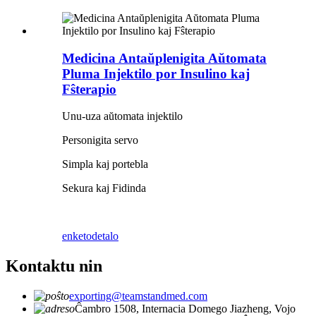
Medicina Antaŭplenigita Aŭtomata
Pluma Injektilo por Insulino kaj
Fŝterapio
Unu-uza aŭtomata injektilo
Personigita servo
Simpla kaj portebla
Sekura kaj Fidinda
enketo
detalo
Kontaktu nin
exporting@teamstandmed.com
Ĉambro 1508, Internacia Domego Jiazheng, Vojo