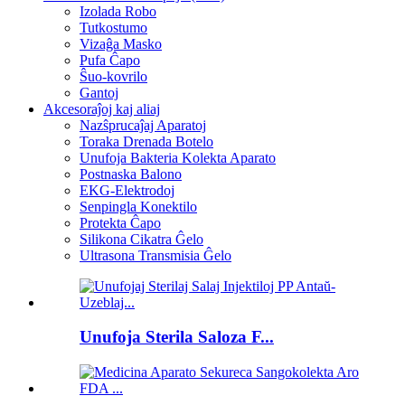
Izolada Robo
Tutkostumo
Vizaĝa Masko
Pufa Ĉapo
Ŝuo-kovrilo
Gantoj
Akcesoraĵoj kaj aliaj
Nazŝprucaĵaj Aparatoj
Toraka Drenada Botelo
Unufoja Bakteria Kolekta Aparato
Postnaska Balono
EKG-Elektrodoj
Senpingla Konektilo
Protekta Ĉapo
Silikona Cikatra Ĝelo
Ultrasona Transmisia Ĝelo
Unufoja Sterila Saloza F...