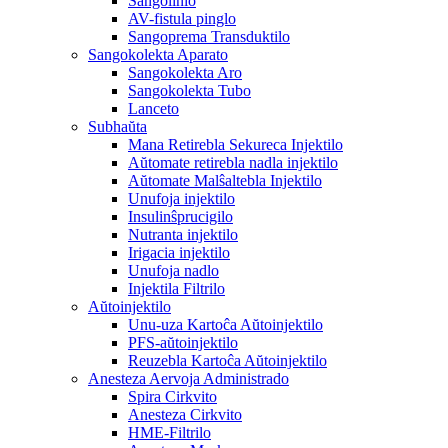
Sangolinio
AV-fistula pinglo
Sangoprema Transduktilo
Sangokolekta Aparato
Sangokolekta Aro
Sangokolekta Tubo
Lanceto
Subhaŭta
Mana Retirebla Sekureca Injektilo
Aŭtomate retirebla nadla injektilo
Aŭtomate Malŝaltebla Injektilo
Unufoja injektilo
Insulinŝprucigilo
Nutranta injektilo
Irigacia injektilo
Unufoja nadlo
Injektila Filtrilo
Aŭtoinjektilo
Unu-uza Kartoĉa Aŭtoinjektilo
PFS-aŭtoinjektilo
Reuzebla Kartoĉa Aŭtoinjektilo
Anesteza Aervoja Administrado
Spira Cirkvito
Anesteza Cirkvito
HME-Filtrilo