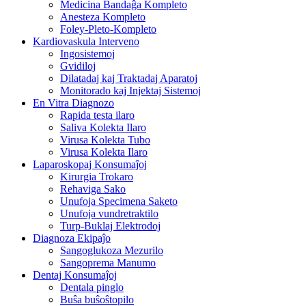
Medicina Bandaĝa Kompleto
Anesteza Kompleto
Foley-Pleto-Kompleto
Kardiovaskula Interveno
Ingosistemoj
Gvidiloj
Dilatadaj kaj Traktadaj Aparatoj
Monitorado kaj Injektaj Sistemoj
En Vitra Diagnozo
Rapida testa ilaro
Saliva Kolekta Ilaro
Virusa Kolekta Tubo
Virusa Kolekta Ilaro
Laparoskopaj Konsumaĵoj
Kirurgia Trokaro
Rehaviga Sako
Unufoja Specimena Saketo
Unufoja vundretraktilo
Turp-Buklaj Elektrodoj
Diagnoza Ekipaĵo
Sangoglukoza Mezurilo
Sangoprema Manumo
Dentaj Konsumaĵoj
Dentala pinglo
Buŝa buŝoŝtopilo