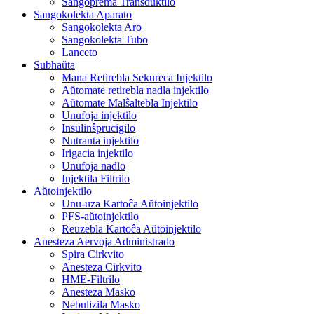
Sangoprema Transduktilo
Sangokolekta Aparato
Sangokolekta Aro
Sangokolekta Tubo
Lanceto
Subhaŭta
Mana Retirebla Sekureca Injektilo
Aŭtomate retirebla nadla injektilo
Aŭtomate Malŝaltebla Injektilo
Unufoja injektilo
Insulinŝprucigilo
Nutranta injektilo
Irigacia injektilo
Unufoja nadlo
Injektila Filtrilo
Aŭtoinjektilo
Unu-uza Kartoĉa Aŭtoinjektilo
PFS-aŭtoinjektilo
Reuzebla Kartoĉa Aŭtoinjektilo
Anesteza Aervoja Administrado
Spira Cirkvito
Anesteza Cirkvito
HME-Filtrilo
Anesteza Masko
Nebulizila Masko