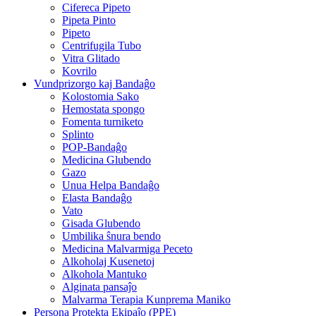
Cifereca Pipeto
Pipeta Pinto
Pipeto
Centrifugila Tubo
Vitra Glitado
Kovrilo
Vundprizorgo kaj Bandaĝo
Kolostomia Sako
Hemostata spongo
Fomenta turniketo
Splinto
POP-Bandaĝo
Medicina Glubendo
Gazo
Unua Helpa Bandaĝo
Elasta Bandaĝo
Vato
Gisada Glubendo
Umbilika ŝnura bendo
Medicina Malvarmiga Peceto
Alkoholaj Kusenetoj
Alkohola Mantuko
Alginata pansaĵo
Malvarma Terapia Kunprema Maniko
Persona Protekta Ekipaĵo (PPE)