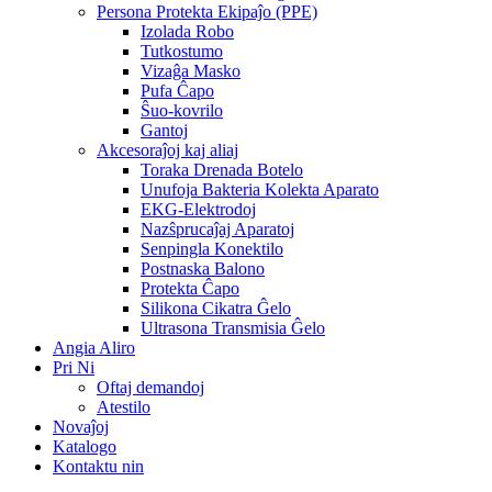
Persona Protekta Ekipaĵo (PPE)
Izolada Robo
Tutkostumo
Vizaĝa Masko
Pufa Ĉapo
Ŝuo-kovrilo
Gantoj
Akcesoraĵoj kaj aliaj
Toraka Drenada Botelo
Unufoja Bakteria Kolekta Aparato
EKG-Elektrodoj
Nazŝprucaĵaj Aparatoj
Senpingla Konektilo
Postnaska Balono
Protekta Ĉapo
Silikona Cikatra Ĝelo
Ultrasona Transmisia Ĝelo
Angia Aliro
Pri Ni
Oftaj demandoj
Atestilo
Novaĵoj
Katalogo
Kontaktu nin