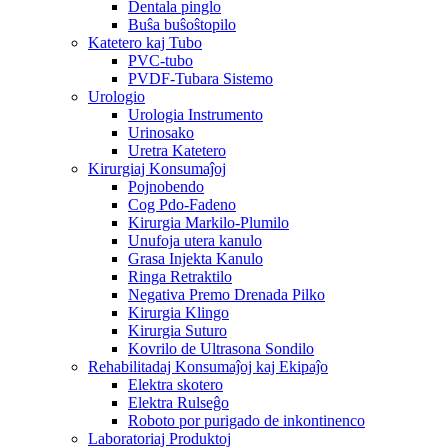
Dentala pinglo
Buŝa buŝoŝtopilo
Katetero kaj Tubo
PVC-tubo
PVDF-Tubara Sistemo
Urologio
Urologia Instrumento
Urinosako
Uretra Katetero
Kirurgiaj Konsumaĵoj
Pojnobendo
Cog Pdo-Fadeno
Kirurgia Markilo-Plumilo
Unufoja utera kanulo
Grasa Injekta Kanulo
Ringa Retraktilo
Negativa Premo Drenada Pilko
Kirurgia Klingo
Kirurgia Suturo
Kovrilo de Ultrasona Sondilo
Rehabilitadaj Konsumaĵoj kaj Ekipaĵo
Elektra skotero
Elektra Rulseĝo
Roboto por purigado de inkontinenco
Laboratoriaj Produktoj