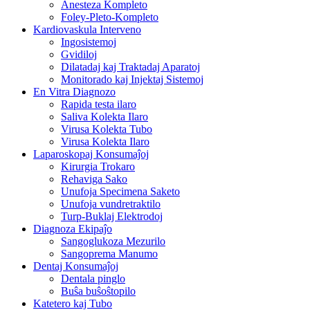
Anesteza Kompleto
Foley-Pleto-Kompleto
Kardiovaskula Interveno
Ingosistemoj
Gvidiloj
Dilatadaj kaj Traktadaj Aparatoj
Monitorado kaj Injektaj Sistemoj
En Vitra Diagnozo
Rapida testa ilaro
Saliva Kolekta Ilaro
Virusa Kolekta Tubo
Virusa Kolekta Ilaro
Laparoskopaj Konsumaĵoj
Kirurgia Trokaro
Rehaviga Sako
Unufoja Specimena Saketo
Unufoja vundretraktilo
Turp-Buklaj Elektrodoj
Diagnoza Ekipaĵo
Sangoglukoza Mezurilo
Sangoprema Manumo
Dentaj Konsumaĵoj
Dentala pinglo
Buŝa buŝoŝtopilo
Katetero kaj Tubo