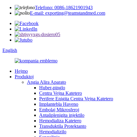
Telefono: 0086-18621901943
E-mail: exporting@teamstandmed.com
English
Hejmo
Produktoj
Angia Alira Aparato
Huber-pinglo
Centra Vejna Katetero
Perifere Enigita Centra Vejna Katetero
Implantebla Haveno
Embolaj Mikrosferoj
Antaŭplenigita injektilo
Hemodializa Katetero
Transduktila Protektanto
Hemodializilo