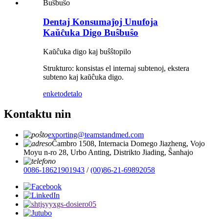
Dentaj Konsumaĵoj Unufoja
Kaŭĉuka Digo Buŝbuŝo
Kaŭĉuka digo kaj buŝŝtopilo
Strukturo: konsistas el internaj subtenoj, ekstera
subteno kaj kaŭĉuka digo.
enketo
detalo
Kontaktu nin
exporting@teamstandmed.com
Ĉambro 1508, Internacia Domego Jiazheng, Vojo
Moyu n-ro 28, Urbo Anting, Distrikto Jiading, Ŝanhajo
0086-18621901943
/
(00)86-21-69892058