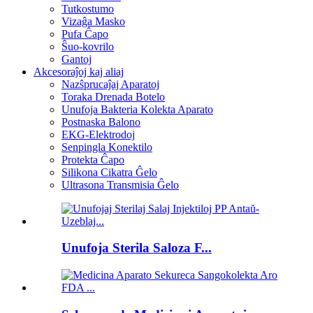
Tutkostumo
Vizaĝa Masko
Pufa Ĉapo
Ŝuo-kovrilo
Gantoj
Akcesoraĵoj kaj aliaj
Nazŝprucaĵaj Aparatoj
Toraka Drenada Botelo
Unufoja Bakteria Kolekta Aparato
Postnaska Balono
EKG-Elektrodoj
Senpingla Konektilo
Protekta Ĉapo
Silikona Cikatra Ĝelo
Ultrasona Transmisia Ĝelo
Unufoja Sterila Saloza F...