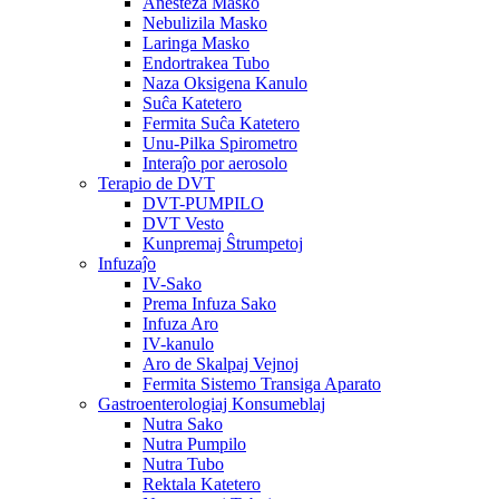
Anesteza Masko
Nebulizila Masko
Laringa Masko
Endortrakea Tubo
Naza Oksigena Kanulo
Suĉa Katetero
Fermita Suĉa Katetero
Unu-Pilka Spirometro
Interaĵo por aerosolo
Terapio de DVT
DVT-PUMPILO
DVT Vesto
Kunpremaj Ŝtrumpetoj
Infuzaĵo
IV-Sako
Prema Infuza Sako
Infuza Aro
IV-kanulo
Aro de Skalpaj Vejnoj
Fermita Sistemo Transiga Aparato
Gastroenterologiaj Konsumeblaj
Nutra Sako
Nutra Pumpilo
Nutra Tubo
Rektala Katetero