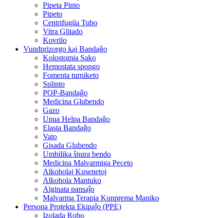
Pipeta Pinto
Pipeto
Centrifugila Tubo
Vitra Glitado
Kovrilo
Vundprizorgo kaj Bandaĝo
Kolostomia Sako
Hemostata spongo
Fomenta turniketo
Splinto
POP-Bandaĝo
Medicina Glubendo
Gazo
Unua Helpa Bandaĝo
Elasta Bandaĝo
Vato
Gisada Glubendo
Umbilika ŝnura bendo
Medicina Malvarmiga Peceto
Alkoholaj Kusenetoj
Alkohola Mantuko
Alginata pansaĵo
Malvarma Terapia Kunprema Maniko
Persona Protekta Ekipaĵo (PPE)
Izolada Robo