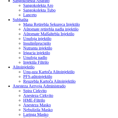
Sangokolekta Aparato
Sangokolekta Aro
Sangokolekta Tubo
Lanceto
Subhaŭta
Mana Retirebla Sekureca Injektilo
Aŭtomate retirebla nadla injektilo
Aŭtomate Malŝaltebla Injektilo
Unufoja injektilo
Insulinŝprucigilo
Nutranta injektilo
Irigacia injektilo
Unufoja nadlo
Injektila Filtrilo
Aŭtoinjektilo
Unu-uza Kartoĉa Aŭtoinjektilo
PFS-aŭtoinjektilo
Reuzebla Kartoĉa Aŭtoinjektilo
Anesteza Aervoja Administrado
Spira Cirkvito
Anesteza Cirkvito
HME-Filtrilo
Anesteza Masko
Nebulizila Masko
Laringa Masko