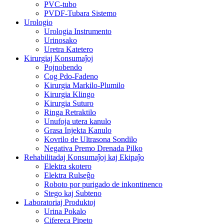
PVC-tubo
PVDF-Tubara Sistemo
Urologio
Urologia Instrumento
Urinosako
Uretra Katetero
Kirurgiaj Konsumaĵoj
Pojnobendo
Cog Pdo-Fadeno
Kirurgia Markilo-Plumilo
Kirurgia Klingo
Kirurgia Suturo
Ringa Retraktilo
Unufoja utera kanulo
Grasa Injekta Kanulo
Kovrilo de Ultrasona Sondilo
Negativa Premo Drenada Pilko
Rehabilitadaj Konsumaĵoj kaj Ekipaĵo
Elektra skotero
Elektra Rulseĝo
Roboto por purigado de inkontinenco
Stego kaj Subteno
Laboratoriaj Produktoj
Urina Pokalo
Cifereca Pipeto