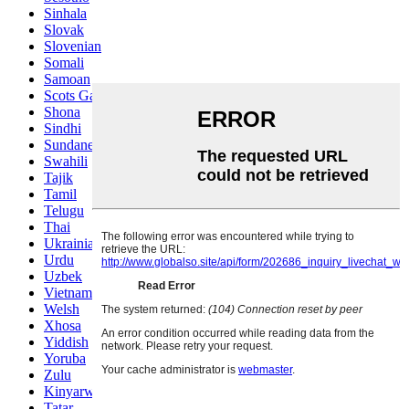
Sinhala
Slovak
Slovenian
Somali
Samoan
Scots Gaelic
Shona
Sindhi
Sundanese
Swahili
Tajik
Tamil
Telugu
Thai
Ukrainian
Urdu
Uzbek
Vietnamese
Welsh
Xhosa
Yiddish
Yoruba
Zulu
Kinyarwanda
Tatar