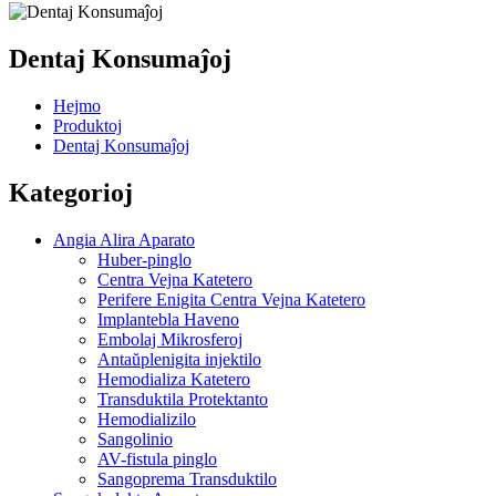
Dentaj Konsumaĵoj
Hejmo
Produktoj
Dentaj Konsumaĵoj
Kategorioj
Angia Alira Aparato
Huber-pinglo
Centra Vejna Katetero
Perifere Enigita Centra Vejna Katetero
Implantebla Haveno
Embolaj Mikrosferoj
Antaŭplenigita injektilo
Hemodializa Katetero
Transduktila Protektanto
Hemodializilo
Sangolinio
AV-fistula pinglo
Sangoprema Transduktilo