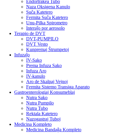
Endortrakea Tubo
Naza Oksigena Kanulo
Suĉa Katetero
Fermita Suĉa Katetero
Unu-Pilka Spirometro
Interaĵo por aerosolo
Terapio de DVT
DVT-PUMPILO
DVT Vesto
Kunpremaj Ŝtrumpetoj
Infuzaĵo
IV-Sako
Prema Infuza Sako
Infuza Aro
IV-kanulo
Aro de Skalpaj Vejnoj
Fermita Sistemo Transiga Aparato
Gastroenterologiaj Konsumeblaj
Nutra Sako
Nutra Pumpilo
Nutra Tubo
Rektala Katetero
Nazogastraj Tuboj
Medicina Kompleto
Medicina Bandaĝa Kompleto