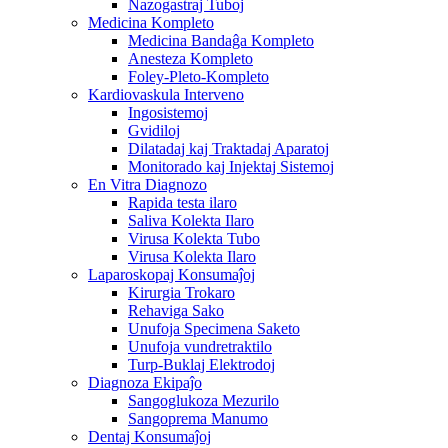
Nazogastraj Tuboj
Medicina Kompleto
Medicina Bandaĝa Kompleto
Anesteza Kompleto
Foley-Pleto-Kompleto
Kardiovaskula Interveno
Ingosistemoj
Gvidiloj
Dilatadaj kaj Traktadaj Aparatoj
Monitorado kaj Injektaj Sistemoj
En Vitra Diagnozo
Rapida testa ilaro
Saliva Kolekta Ilaro
Virusa Kolekta Tubo
Virusa Kolekta Ilaro
Laparoskopaj Konsumaĵoj
Kirurgia Trokaro
Rehaviga Sako
Unufoja Specimena Saketo
Unufoja vundretraktilo
Turp-Buklaj Elektrodoj
Diagnoza Ekipaĵo
Sangoglukoza Mezurilo
Sangoprema Manumo
Dentaj Konsumaĵoj