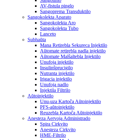
Sangolinio
AV-fistula pinglo
Sangoprema Transduktilo
Sangokolekta Aparato
Sangokolekta Aro
Sangokolekta Tubo
Lanceto
Subhaŭta
Mana Retirebla Sekureca Injektilo
Aŭtomate retirebla nadla injektilo
Aŭtomate Malŝaltebla Injektilo
Unufoja injektilo
Insulinŝprucigilo
Nutranta injektilo
Irigacia injektilo
Unufoja nadlo
Injektila Filtrilo
Aŭtoinjektilo
Unu-uza Kartoĉa Aŭtoinjektilo
PFS-aŭtoinjektilo
Reuzebla Kartoĉa Aŭtoinjektilo
Anesteza Aervoja Administrado
Spira Cirkvito
Anesteza Cirkvito
HME-Filtrilo