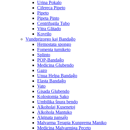
Urina Pokalo
Cifereca Pipeto
Pipeto
Pipeta Pinto
Centrifugila Tubo
Vitra Glitado
Kovrilo
Vundprizorgo kaj Bandaĝo
Hemostata spongo
Fomenta turniketo
Splinto
POP-Bandaĝo
Medicina Glubendo
Gazo
Unua Helpa Bandaĝo
Elasta Bandaĝo
Vato
Gisada Glubendo
Kolostomia Sako
Umbilika ŝnura bendo
Alkoholaj Kusenetoj
Alkohola Mantuko
Alginata pansaĵo
Malvarma Terapia Kunprema Maniko
Medicina Malvarmiga Peceto