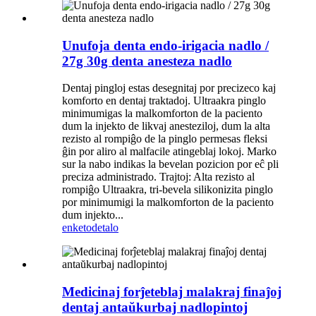
Unufoja denta endo-irigacia nadlo /
27g 30g denta anesteza nadlo
Dentaj pingloj estas desegnitaj por precizeco kaj
komforto en dentaj traktadoj. Ultraakra pinglo
minimumigas la malkomforton de la paciento
dum la injekto de likvaj anesteziloj, dum la alta
rezisto al rompiĝo de la pinglo permesas fleksi
ĝin por aliro al malfacile atingeblaj lokoj. Marko
sur la nabo indikas la bevelan pozicion por eĉ pli
preciza administrado. Trajtoj: Alta rezisto al
rompiĝo Ultraakra, tri-bevela silikonizita pinglo
por minimumigi la malkomforton de la paciento
dum injekto...
enketo
detalo
Medicinaj forĵeteblaj malakraj finaĵoj
dentaj antaŭkurbaj nadlopintoj