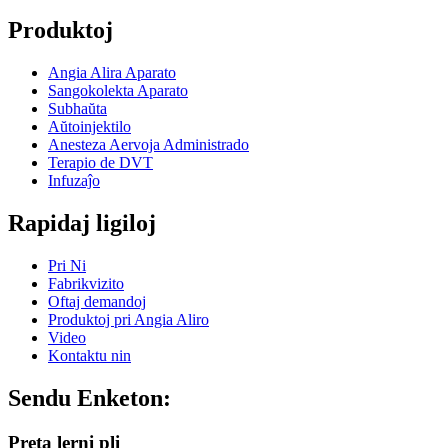
Produktoj
Angia Alira Aparato
Sangokolekta Aparato
Subhaŭta
Aŭtoinjektilo
Anesteza Aervoja Administrado
Terapio de DVT
Infuzaĵo
Rapidaj ligiloj
Pri Ni
Fabrikvizito
Oftaj demandoj
Produktoj pri Angia Aliro
Video
Kontaktu nin
Sendu Enketon:
Preta lerni pli