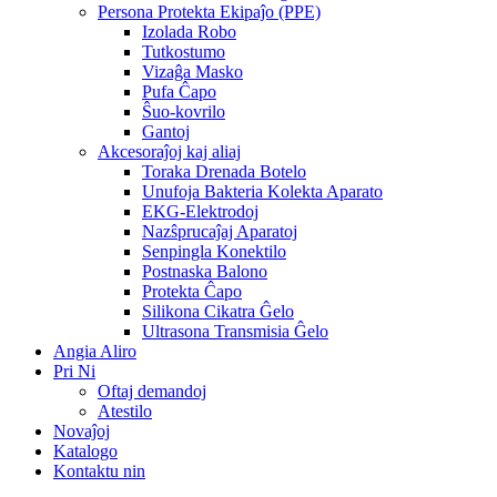
Persona Protekta Ekipaĵo (PPE)
Izolada Robo
Tutkostumo
Vizaĝa Masko
Pufa Ĉapo
Ŝuo-kovrilo
Gantoj
Akcesoraĵoj kaj aliaj
Toraka Drenada Botelo
Unufoja Bakteria Kolekta Aparato
EKG-Elektrodoj
Nazŝprucaĵaj Aparatoj
Senpingla Konektilo
Postnaska Balono
Protekta Ĉapo
Silikona Cikatra Ĝelo
Ultrasona Transmisia Ĝelo
Angia Aliro
Pri Ni
Oftaj demandoj
Atestilo
Novaĵoj
Katalogo
Kontaktu nin