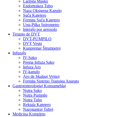
Laringa Masko
Endortrakea Tubo
Naza Oksigena Kanulo
Suĉa Katetero
Fermita Suĉa Katetero
Unu-Pilka Spirometro
Interaĵo por aerosolo
Terapio de DVT
DVT-PUMPILO
DVT Vesto
Kunpremaj Ŝtrumpetoj
Infuzaĵo
IV-Sako
Prema Infuza Sako
Infuza Aro
IV-kanulo
Aro de Skalpaj Vejnoj
Fermita Sistemo Transiga Aparato
Gastroenterologiaj Konsumeblaj
Nutra Sako
Nutra Pumpilo
Nutra Tubo
Rektala Katetero
Nazogastraj Tuboj
Medicina Kompleto