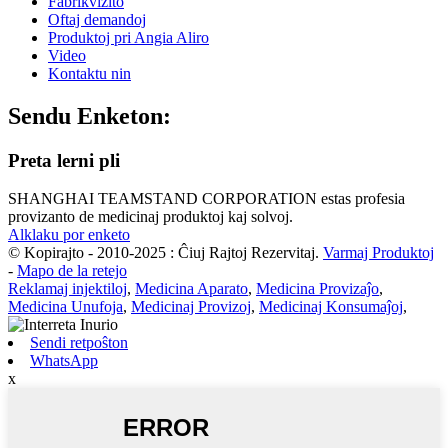
Fabrikvizito
Oftaj demandoj
Produktoj pri Angia Aliro
Video
Kontaktu nin
Sendu Enketon:
Preta lerni pli
SHANGHAI TEAMSTAND CORPORATION estas profesia
provizanto de medicinaj produktoj kaj solvoj.
Alklaku por enketo
© Kopirajto - 2010-2025 : Ĉiuj Rajtoj Rezervitaj.
Varmaj Produktoj
-
Mapo de la retejo
Reklamaj injektiloj
,
Medicina Aparato
,
Medicina Provizaĵo
,
Medicina Unufoja
,
Medicinaj Provizoj
,
Medicinaj Konsumaĵoj
,
Sendi retpoŝton
WhatsApp
x