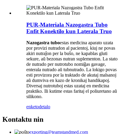
PUR-Materiala Nazogastra Tubo
Enfit Konektilo kun Laterala Truo
Nazogastra tubo
estas medicina aparato uzata
por provizi nutradon al pacientoj, kiuj ne povas
akiri nutraĵon per la buŝo, ne kapablas gluti
sekure, aŭ bezonas nutran suplementon. La stato
de nutrado per nutrotubo nomiĝas gavage,
enterala nutrado aŭ tubnutrado. La lokigo povas
esti provizora por la traktado de akutaj malsanoj
aŭ dumviva en kazo de kronikaj handikapoj.
Diversaj nutrotuboj estas uzataj en medicina
praktiko. Ili kutime estas faritaj el poliuretano aŭ
silikono.
enketo
detalo
Kontaktu nin
exporting@teamstandmed.com