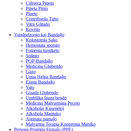
Cifereca Pipeto
Pipeta Pinto
Pipeto
Centrifugila Tubo
Vitra Glitado
Kovrilo
Vundprizorgo kaj Bandaĝo
Kolostomia Sako
Hemostata spongo
Fomenta turniketo
Splinto
POP-Bandaĝo
Medicina Glubendo
Gazo
Unua Helpa Bandaĝo
Elasta Bandaĝo
Vato
Gisada Glubendo
Umbilika ŝnura bendo
Medicina Malvarmiga Peceto
Alkoholaj Kusenetoj
Alkohola Mantuko
Alginata pansaĵo
Malvarma Terapia Kunprema Maniko
Persona Protekta Ekipaĵo (PPE)