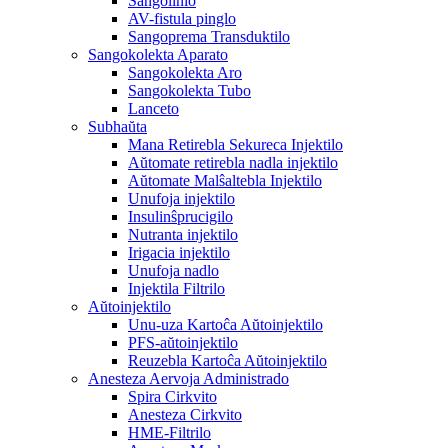
Sangolinio
AV-fistula pinglo
Sangoprema Transduktilo
Sangokolekta Aparato
Sangokolekta Aro
Sangokolekta Tubo
Lanceto
Subhaŭta
Mana Retirebla Sekureca Injektilo
Aŭtomate retirebla nadla injektilo
Aŭtomate Malŝaltebla Injektilo
Unufoja injektilo
Insulinŝprucigilo
Nutranta injektilo
Irigacia injektilo
Unufoja nadlo
Injektila Filtrilo
Aŭtoinjektilo
Unu-uza Kartoĉa Aŭtoinjektilo
PFS-aŭtoinjektilo
Reuzebla Kartoĉa Aŭtoinjektilo
Anesteza Aervoja Administrado
Spira Cirkvito
Anesteza Cirkvito
HME-Filtrilo