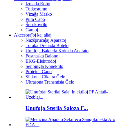
Izolada Robo
Tutkostumo
Vizaĝa Masko
Pufa Ĉapo
Ŝuo-kovrilo
Gantoj
Akcesoraĵoj kaj aliaj
Nazŝprucaĵaj Aparatoj
Toraka Drenada Botelo
Unufoja Bakteria Kolekta Aparato
Postnaska Balono
EKG-Elektrodoj
Senpingla Konektilo
Protekta Ĉapo
Silikona Cikatra Ĝelo
Ultrasona Transmisia Ĝelo
Unufoja Sterila Saloza F...