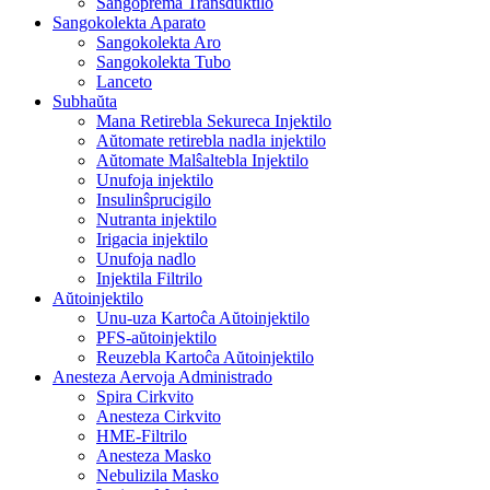
Sangoprema Transduktilo
Sangokolekta Aparato
Sangokolekta Aro
Sangokolekta Tubo
Lanceto
Subhaŭta
Mana Retirebla Sekureca Injektilo
Aŭtomate retirebla nadla injektilo
Aŭtomate Malŝaltebla Injektilo
Unufoja injektilo
Insulinŝprucigilo
Nutranta injektilo
Irigacia injektilo
Unufoja nadlo
Injektila Filtrilo
Aŭtoinjektilo
Unu-uza Kartoĉa Aŭtoinjektilo
PFS-aŭtoinjektilo
Reuzebla Kartoĉa Aŭtoinjektilo
Anesteza Aervoja Administrado
Spira Cirkvito
Anesteza Cirkvito
HME-Filtrilo
Anesteza Masko
Nebulizila Masko