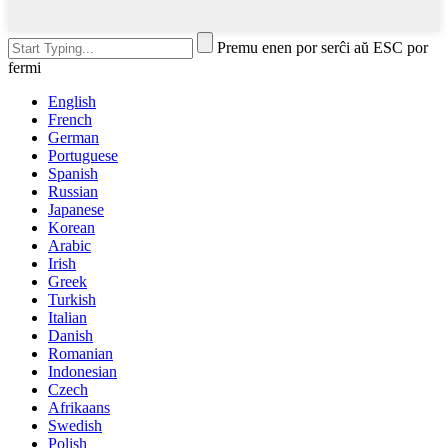
Premu enen por serĉi aŭ ESC por
fermi
English
French
German
Portuguese
Spanish
Russian
Japanese
Korean
Arabic
Irish
Greek
Turkish
Italian
Danish
Romanian
Indonesian
Czech
Afrikaans
Swedish
Polish