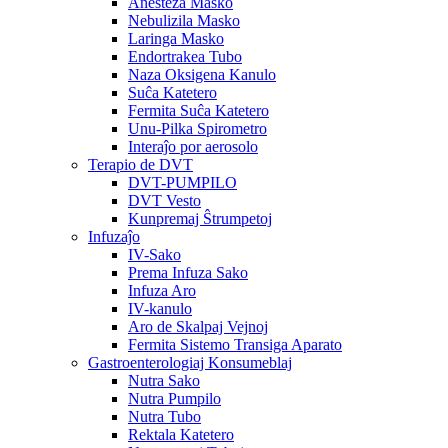
Anesteza Masko
Nebulizila Masko
Laringa Masko
Endortrakea Tubo
Naza Oksigena Kanulo
Suĉa Katetero
Fermita Suĉa Katetero
Unu-Pilka Spirometro
Interaĵo por aerosolo
Terapio de DVT
DVT-PUMPILO
DVT Vesto
Kunpremaj Ŝtrumpetoj
Infuzaĵo
IV-Sako
Prema Infuza Sako
Infuza Aro
IV-kanulo
Aro de Skalpaj Vejnoj
Fermita Sistemo Transiga Aparato
Gastroenterologiaj Konsumeblaj
Nutra Sako
Nutra Pumpilo
Nutra Tubo
Rektala Katetero