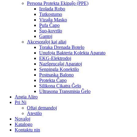
Persona Protekta Ekipaĵo (PPE)
Izolada Robo
Tutkostumo
Vizaĝa Masko
Pufa Ĉapo
Ŝuo-kovrilo
Gantoj
Akcesoraĵoj kaj aliaj
Toraka Drenada Botelo
Unufoja Bakteria Kolekta Aparato
EKG-Elektrodoj
Nazŝprucaĵaj Aparatoj
Senpingla Konektilo
Postnaska Balono
Protekta Ĉapo
Silikona Cikatra Ĝelo
Ultrasona Transmisia Ĝelo
Angia Aliro
Pri Ni
Oftaj demandoj
Atestilo
Novaĵoj
Katalogo
Kontaktu nin