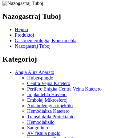
Nazogastraj Tuboj
Hejmo
Produktoj
Gastroenterologiaj Konsumeblaj
Nazogastraj Tuboj
Kategorioj
Angia Alira Aparato
Huber-pinglo
Centra Vejna Katetero
Perifere Enigita Centra Vejna Katetero
Implantebla Haveno
Embolaj Mikrosferoj
Antaŭplenigita injektilo
Hemodializa Katetero
Transduktila Protektanto
Hemodializilo
Sangolinio
AV-fistula pinglo