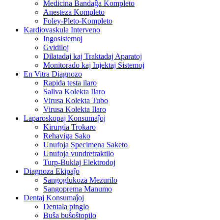
Medicina Bandaĝa Kompleto
Anesteza Kompleto
Foley-Pleto-Kompleto
Kardiovaskula Interveno
Ingosistemoj
Gvidiloj
Dilatadaj kaj Traktadaj Aparatoj
Monitorado kaj Injektaj Sistemoj
En Vitra Diagnozo
Rapida testa ilaro
Saliva Kolekta Ilaro
Virusa Kolekta Tubo
Virusa Kolekta Ilaro
Laparoskopaj Konsumaĵoj
Kirurgia Trokaro
Rehaviga Sako
Unufoja Specimena Saketo
Unufoja vundretraktilo
Turp-Buklaj Elektrodoj
Diagnoza Ekipaĵo
Sangoglukoza Mezurilo
Sangoprema Manumo
Dentaj Konsumaĵoj
Dentala pinglo
Buŝa buŝoŝtopilo