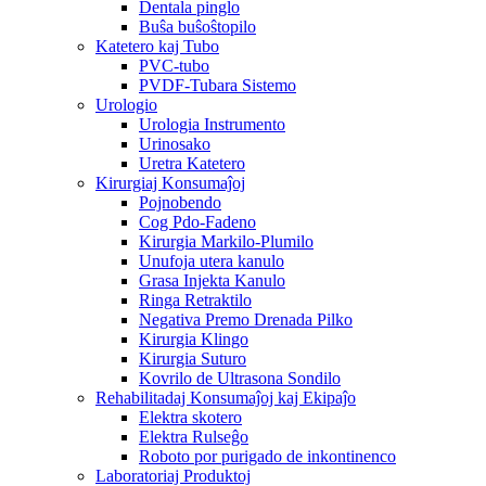
Dentala pinglo
Buŝa buŝoŝtopilo
Katetero kaj Tubo
PVC-tubo
PVDF-Tubara Sistemo
Urologio
Urologia Instrumento
Urinosako
Uretra Katetero
Kirurgiaj Konsumaĵoj
Pojnobendo
Cog Pdo-Fadeno
Kirurgia Markilo-Plumilo
Unufoja utera kanulo
Grasa Injekta Kanulo
Ringa Retraktilo
Negativa Premo Drenada Pilko
Kirurgia Klingo
Kirurgia Suturo
Kovrilo de Ultrasona Sondilo
Rehabilitadaj Konsumaĵoj kaj Ekipaĵo
Elektra skotero
Elektra Rulseĝo
Roboto por purigado de inkontinenco
Laboratoriaj Produktoj