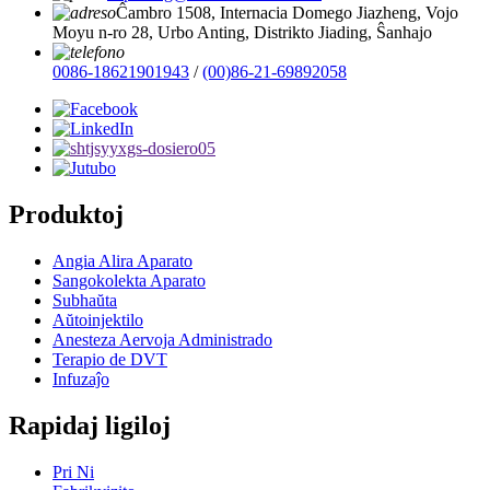
Ĉambro 1508, Internacia Domego Jiazheng, Vojo
Moyu n-ro 28, Urbo Anting, Distrikto Jiading, Ŝanhajo
0086-18621901943
/
(00)86-21-69892058
Produktoj
Angia Alira Aparato
Sangokolekta Aparato
Subhaŭta
Aŭtoinjektilo
Anesteza Aervoja Administrado
Terapio de DVT
Infuzaĵo
Rapidaj ligiloj
Pri Ni