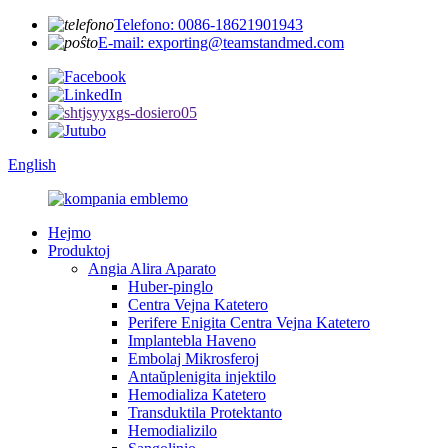
Telefono: 0086-18621901943
E-mail: exporting@teamstandmed.com
English
Hejmo
Produktoj
Angia Alira Aparato
Huber-pinglo
Centra Vejna Katetero
Perifere Enigita Centra Vejna Katetero
Implantebla Haveno
Embolaj Mikrosferoj
Antaŭplenigita injektilo
Hemodializa Katetero
Transduktila Protektanto
Hemodializilo