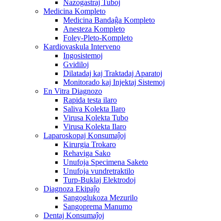
Nazogastraj Tuboj
Medicina Kompleto
Medicina Bandaĝa Kompleto
Anesteza Kompleto
Foley-Pleto-Kompleto
Kardiovaskula Interveno
Ingosistemoj
Gvidiloj
Dilatadaj kaj Traktadaj Aparatoj
Monitorado kaj Injektaj Sistemoj
En Vitra Diagnozo
Rapida testa ilaro
Saliva Kolekta Ilaro
Virusa Kolekta Tubo
Virusa Kolekta Ilaro
Laparoskopaj Konsumaĵoj
Kirurgia Trokaro
Rehaviga Sako
Unufoja Specimena Saketo
Unufoja vundretraktilo
Turp-Buklaj Elektrodoj
Diagnoza Ekipaĵo
Sangoglukoza Mezurilo
Sangoprema Manumo
Dentaj Konsumaĵoj