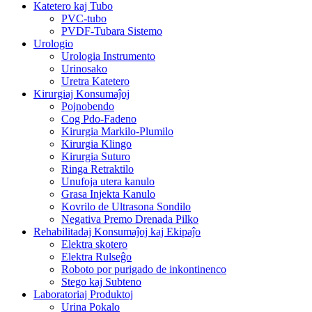
Katetero kaj Tubo
PVC-tubo
PVDF-Tubara Sistemo
Urologio
Urologia Instrumento
Urinosako
Uretra Katetero
Kirurgiaj Konsumaĵoj
Pojnobendo
Cog Pdo-Fadeno
Kirurgia Markilo-Plumilo
Kirurgia Klingo
Kirurgia Suturo
Ringa Retraktilo
Unufoja utera kanulo
Grasa Injekta Kanulo
Kovrilo de Ultrasona Sondilo
Negativa Premo Drenada Pilko
Rehabilitadaj Konsumaĵoj kaj Ekipaĵo
Elektra skotero
Elektra Rulseĝo
Roboto por purigado de inkontinenco
Stego kaj Subteno
Laboratoriaj Produktoj
Urina Pokalo