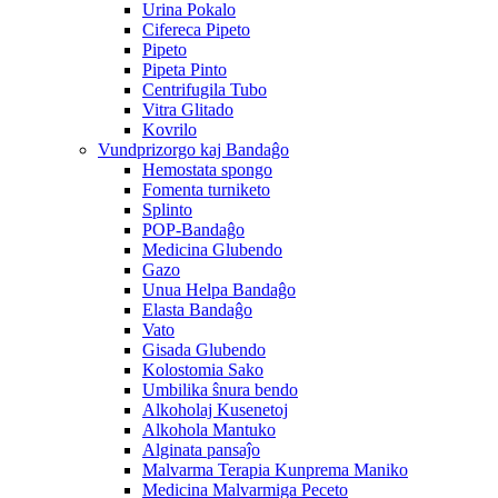
Urina Pokalo
Cifereca Pipeto
Pipeto
Pipeta Pinto
Centrifugila Tubo
Vitra Glitado
Kovrilo
Vundprizorgo kaj Bandaĝo
Hemostata spongo
Fomenta turniketo
Splinto
POP-Bandaĝo
Medicina Glubendo
Gazo
Unua Helpa Bandaĝo
Elasta Bandaĝo
Vato
Gisada Glubendo
Kolostomia Sako
Umbilika ŝnura bendo
Alkoholaj Kusenetoj
Alkohola Mantuko
Alginata pansaĵo
Malvarma Terapia Kunprema Maniko
Medicina Malvarmiga Peceto