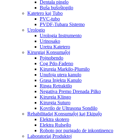
Dentala pinglo
Buŝa buŝoŝtopilo
Katetero kaj Tubo
PVC-tubo
PVDF-Tubara Sistemo
Urologio
Urologia Instrumento
Urinosako
Uretra Katetero
Kirurgiaj Konsumaĵoj
Pojnobendo
Cog Pdo-Fadeno
Kirurgia Markilo-Plumilo
Unufoja utera kanulo
Grasa Injekta Kanulo
Ringa Retraktilo
Negativa Premo Drenada Pilko
Kirurgia Klingo
Kirurgia Suturo
Kovrilo de Ultrasona Sondilo
Rehabilitadaj Konsumaĵoj kaj Ekipaĵo
Elektra skotero
Elektra Rulseĝo
Roboto por purigado de inkontinenco
Laboratoriaj Produktoj