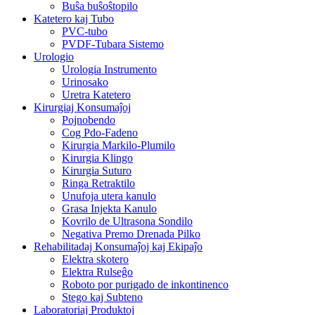
Buŝa buŝoŝtopilo
Katetero kaj Tubo
PVC-tubo
PVDF-Tubara Sistemo
Urologio
Urologia Instrumento
Urinosako
Uretra Katetero
Kirurgiaj Konsumaĵoj
Pojnobendo
Cog Pdo-Fadeno
Kirurgia Markilo-Plumilo
Kirurgia Klingo
Kirurgia Suturo
Ringa Retraktilo
Unufoja utera kanulo
Grasa Injekta Kanulo
Kovrilo de Ultrasona Sondilo
Negativa Premo Drenada Pilko
Rehabilitadaj Konsumaĵoj kaj Ekipaĵo
Elektra skotero
Elektra Rulseĝo
Roboto por purigado de inkontinenco
Stego kaj Subteno
Laboratoriaj Produktoj