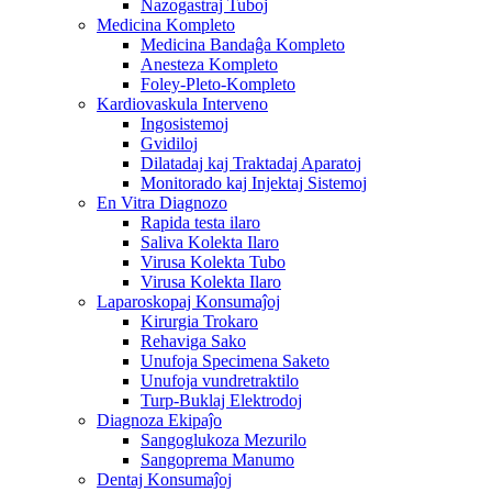
Nazogastraj Tuboj
Medicina Kompleto
Medicina Bandaĝa Kompleto
Anesteza Kompleto
Foley-Pleto-Kompleto
Kardiovaskula Interveno
Ingosistemoj
Gvidiloj
Dilatadaj kaj Traktadaj Aparatoj
Monitorado kaj Injektaj Sistemoj
En Vitra Diagnozo
Rapida testa ilaro
Saliva Kolekta Ilaro
Virusa Kolekta Tubo
Virusa Kolekta Ilaro
Laparoskopaj Konsumaĵoj
Kirurgia Trokaro
Rehaviga Sako
Unufoja Specimena Saketo
Unufoja vundretraktilo
Turp-Buklaj Elektrodoj
Diagnoza Ekipaĵo
Sangoglukoza Mezurilo
Sangoprema Manumo
Dentaj Konsumaĵoj