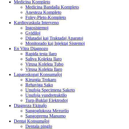
Medicina Kompleto
Medicina Bandaĝa Kompleto
Anesteza Kompleto
Foley-Pleto-Kompleto
Kardiovaskula Interveno
Ingosistemoj
Gvidiloj
Dilatadaj kaj Traktadaj Aparatoj
Monitorado kaj Injektaj Sistemoj
En Vitra Diagnozo
Rapida testa ilaro
Saliva Kolekta Ilaro
Virusa Kolekta Tubo
Virusa Kolekta Ilaro
Laparoskopaj Konsumaĵoj
Kirurgia Trokaro
Rehaviga Sako
Unufoja Specimena Saketo
Unufoja vundretraktilo
Turp-Buklaj Elektrodoj
Diagnoza Ekipaĵo
Sangoglukoza Mezurilo
Sangoprema Manumo
Dentaj Konsumaĵoj
Dentala pinglo