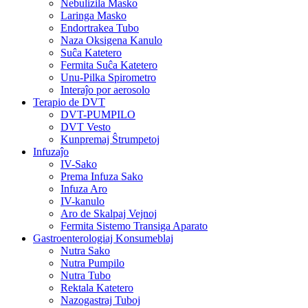
Nebulizila Masko
Laringa Masko
Endortrakea Tubo
Naza Oksigena Kanulo
Suĉa Katetero
Fermita Suĉa Katetero
Unu-Pilka Spirometro
Interaĵo por aerosolo
Terapio de DVT
DVT-PUMPILO
DVT Vesto
Kunpremaj Ŝtrumpetoj
Infuzaĵo
IV-Sako
Prema Infuza Sako
Infuza Aro
IV-kanulo
Aro de Skalpaj Vejnoj
Fermita Sistemo Transiga Aparato
Gastroenterologiaj Konsumeblaj
Nutra Sako
Nutra Pumpilo
Nutra Tubo
Rektala Katetero
Nazogastraj Tuboj