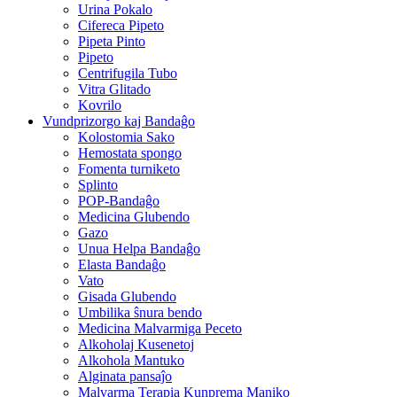
Urina Pokalo
Cifereca Pipeto
Pipeta Pinto
Pipeto
Centrifugila Tubo
Vitra Glitado
Kovrilo
Vundprizorgo kaj Bandaĝo
Kolostomia Sako
Hemostata spongo
Fomenta turniketo
Splinto
POP-Bandaĝo
Medicina Glubendo
Gazo
Unua Helpa Bandaĝo
Elasta Bandaĝo
Vato
Gisada Glubendo
Umbilika ŝnura bendo
Medicina Malvarmiga Peceto
Alkoholaj Kusenetoj
Alkohola Mantuko
Alginata pansaĵo
Malvarma Terapia Kunprema Maniko