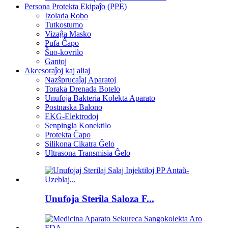
Persona Protekta Ekipaĵo (PPE)
Izolada Robo
Tutkostumo
Vizaĝa Masko
Pufa Ĉapo
Ŝuo-kovrilo
Gantoj
Akcesoraĵoj kaj aliaj
Nazŝprucaĵaj Aparatoj
Toraka Drenada Botelo
Unufoja Bakteria Kolekta Aparato
Postnaska Balono
EKG-Elektrodoj
Senpingla Konektilo
Protekta Ĉapo
Silikona Cikatra Ĝelo
Ultrasona Transmisia Ĝelo
Unufoja Sterila Saloza F...