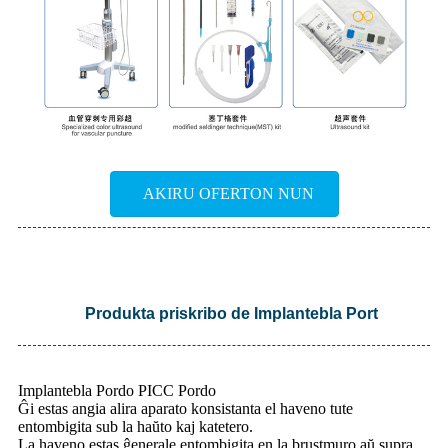
AKIRU OFERTON NUN
Produkta priskribo de Implantebla Port
Implantebla Pordo PICC Pordo
Ĝi estas angia alira aparato konsistanta el haveno tute
entombigita sub la haŭto kaj katetero.
La haveno estas ĝenerale entombigita en la brustmuro aŭ supra