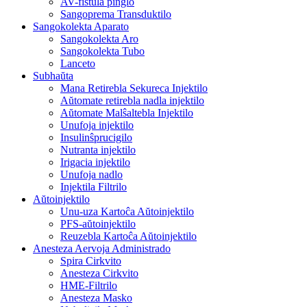
AV-fistula pinglo
Sangoprema Transduktilo
Sangokolekta Aparato
Sangokolekta Aro
Sangokolekta Tubo
Lanceto
Subhaŭta
Mana Retirebla Sekureca Injektilo
Aŭtomate retirebla nadla injektilo
Aŭtomate Malŝaltebla Injektilo
Unufoja injektilo
Insulinŝprucigilo
Nutranta injektilo
Irigacia injektilo
Unufoja nadlo
Injektila Filtrilo
Aŭtoinjektilo
Unu-uza Kartoĉa Aŭtoinjektilo
PFS-aŭtoinjektilo
Reuzebla Kartoĉa Aŭtoinjektilo
Anesteza Aervoja Administrado
Spira Cirkvito
Anesteza Cirkvito
HME-Filtrilo
Anesteza Masko