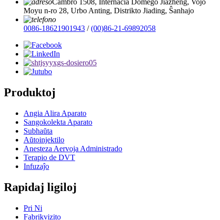
Ĉambro 1508, Internacia Domego Jiazheng, Vojo
Moyu n-ro 28, Urbo Anting, Distrikto Jiading, Ŝanhajo
0086-18621901943
/
(00)86-21-69892058
Produktoj
Angia Alira Aparato
Sangokolekta Aparato
Subhaŭta
Aŭtoinjektilo
Anesteza Aervoja Administrado
Terapio de DVT
Infuzaĵo
Rapidaj ligiloj
Pri Ni
Fabrikvizito