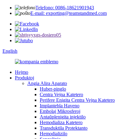
Telefono: 0086-18621901943
E-mail: exporting@teamstandmed.com
English
Hejmo
Produktoj
Angia Alira Aparato
Huber-pinglo
Centra Vejna Katetero
Perifere Enigita Centra Vejna Katetero
Implantebla Haveno
Embolaj Mikrosferoj
Antaŭplenigita injektilo
Hemodializa Katetero
Transduktila Protektanto
Hemodializilo