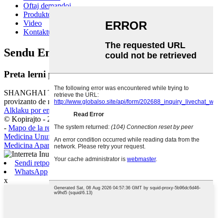
Oftaj demandoj
Produktoj pri Angia Aliro
Video
Kontaktu nin
Sendu Enketon:
Preta lerni pli
SHANGHAI TEAMSTAND CORPORATION estas profesia
provizanto de medicinaj produktoj kaj solvoj.
Alklaku por enketo
© Kopirajto - 2010-2025 : Ĉiuj Rajtoj Rezervitaj.
Varmaj Produktoj
-
Mapo de la retejo
Medicina Unufoja
,
Medicina Provizaĵo
,
Reklamaj injektiloj
,
Medicina Aparato
,
Medicinaj Konsumaĵoj
,
Medicinaj Provizoj
,
Sendi retpoŝton
WhatsApp
x