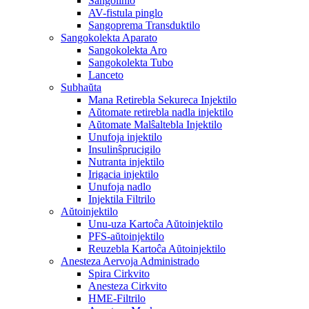
Sangolinio
AV-fistula pinglo
Sangoprema Transduktilo
Sangokolekta Aparato
Sangokolekta Aro
Sangokolekta Tubo
Lanceto
Subhaŭta
Mana Retirebla Sekureca Injektilo
Aŭtomate retirebla nadla injektilo
Aŭtomate Malŝaltebla Injektilo
Unufoja injektilo
Insulinŝprucigilo
Nutranta injektilo
Irigacia injektilo
Unufoja nadlo
Injektila Filtrilo
Aŭtoinjektilo
Unu-uza Kartoĉa Aŭtoinjektilo
PFS-aŭtoinjektilo
Reuzebla Kartoĉa Aŭtoinjektilo
Anesteza Aervoja Administrado
Spira Cirkvito
Anesteza Cirkvito
HME-Filtrilo