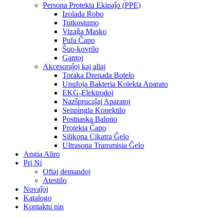
Persona Protekta Ekipaĵo (PPE)
Izolada Robo
Tutkostumo
Vizaĝa Masko
Pufa Ĉapo
Ŝuo-kovrilo
Gantoj
Akcesoraĵoj kaj aliaj
Toraka Drenada Botelo
Unufoja Bakteria Kolekta Aparato
EKG-Elektrodoj
Nazŝprucaĵaj Aparatoj
Senpingla Konektilo
Postnaska Balono
Protekta Ĉapo
Silikona Cikatra Ĝelo
Ultrasona Transmisia Ĝelo
Angia Aliro
Pri Ni
Oftaj demandoj
Atestilo
Novaĵoj
Katalogo
Kontaktu nin