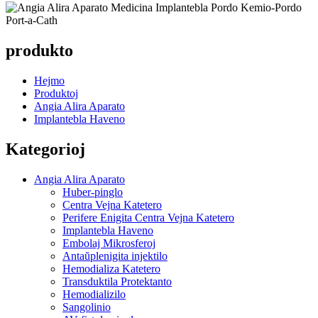
produkto
Hejmo
Produktoj
Angia Alira Aparato
Implantebla Haveno
Kategorioj
Angia Alira Aparato
Huber-pinglo
Centra Vejna Katetero
Perifere Enigita Centra Vejna Katetero
Implantebla Haveno
Embolaj Mikrosferoj
Antaŭplenigita injektilo
Hemodializa Katetero
Transduktila Protektanto
Hemodializilo
Sangolinio