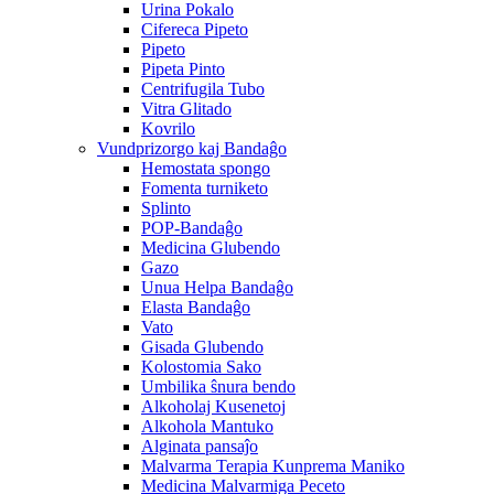
Urina Pokalo
Cifereca Pipeto
Pipeto
Pipeta Pinto
Centrifugila Tubo
Vitra Glitado
Kovrilo
Vundprizorgo kaj Bandaĝo
Hemostata spongo
Fomenta turniketo
Splinto
POP-Bandaĝo
Medicina Glubendo
Gazo
Unua Helpa Bandaĝo
Elasta Bandaĝo
Vato
Gisada Glubendo
Kolostomia Sako
Umbilika ŝnura bendo
Alkoholaj Kusenetoj
Alkohola Mantuko
Alginata pansaĵo
Malvarma Terapia Kunprema Maniko
Medicina Malvarmiga Peceto