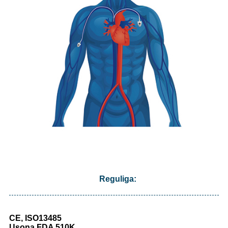
Reguliga:
CE, ISO13485
Usona FDA 510K