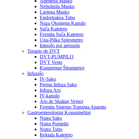
Anesteza Masko
Nebulizila Masko
Laringa Masko
Endortrakea Tubo
Naza Oksigena Kanulo
Suĉa Katetero
Fermita Suĉa Katetero
Unu-Pilka Spirometro
Interaĵo por aerosolo
Terapio de DVT
DVT-PUMPILO
DVT Vesto
Kunpremaj Ŝtrumpetoj
Infuzaĵo
IV-Sako
Prema Infuza Sako
Infuza Aro
IV-kanulo
Aro de Skalpaj Vejnoj
Fermita Sistemo Transiga Aparato
Gastroenterologiaj Konsumeblaj
Nutra Sako
Nutra Pumpilo
Nutra Tubo
Rektala Katetero