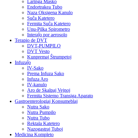
Laringa Masko
Endortrakea Tubo
Naza Oksigena Kanulo
Suĉa Katetero
Fermita Suĉa Katetero
Unu-Pilka Spirometro
Interaĵo por aerosolo
Terapio de DVT
DVT-PUMPILO
DVT Vesto
Kunpremaj Ŝtrumpetoj
Infuzaĵo
IV-Sako
Prema Infuza Sako
Infuza Aro
IV-kanulo
Aro de Skalpaj Vejnoj
Fermita Sistemo Transiga Aparato
Gastroenterologiaj Konsumeblaj
Nutra Sako
Nutra Pumpilo
Nutra Tubo
Rektala Katetero
Nazogastraj Tuboj
Medicina Kompleto