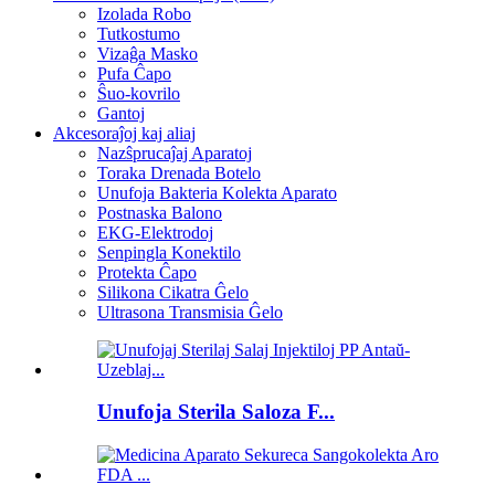
Izolada Robo
Tutkostumo
Vizaĝa Masko
Pufa Ĉapo
Ŝuo-kovrilo
Gantoj
Akcesoraĵoj kaj aliaj
Nazŝprucaĵaj Aparatoj
Toraka Drenada Botelo
Unufoja Bakteria Kolekta Aparato
Postnaska Balono
EKG-Elektrodoj
Senpingla Konektilo
Protekta Ĉapo
Silikona Cikatra Ĝelo
Ultrasona Transmisia Ĝelo
Unufoja Sterila Saloza F...