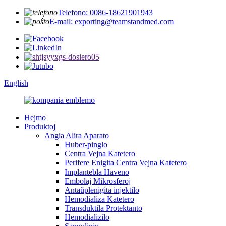
Telefono: 0086-18621901943
E-mail: exporting@teamstandmed.com
English
Hejmo
Produktoj
Angia Alira Aparato
Huber-pinglo
Centra Vejna Katetero
Perifere Enigita Centra Vejna Katetero
Implantebla Haveno
Embolaj Mikrosferoj
Antaŭplenigita injektilo
Hemodializa Katetero
Transduktila Protektanto
Hemodializilo