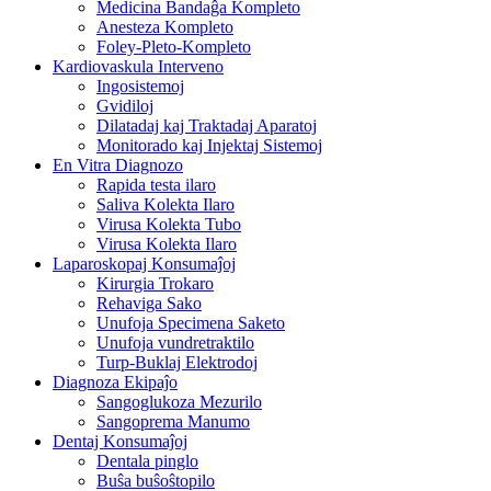
Medicina Bandaĝa Kompleto
Anesteza Kompleto
Foley-Pleto-Kompleto
Kardiovaskula Interveno
Ingosistemoj
Gvidiloj
Dilatadaj kaj Traktadaj Aparatoj
Monitorado kaj Injektaj Sistemoj
En Vitra Diagnozo
Rapida testa ilaro
Saliva Kolekta Ilaro
Virusa Kolekta Tubo
Virusa Kolekta Ilaro
Laparoskopaj Konsumaĵoj
Kirurgia Trokaro
Rehaviga Sako
Unufoja Specimena Saketo
Unufoja vundretraktilo
Turp-Buklaj Elektrodoj
Diagnoza Ekipaĵo
Sangoglukoza Mezurilo
Sangoprema Manumo
Dentaj Konsumaĵoj
Dentala pinglo
Buŝa buŝoŝtopilo