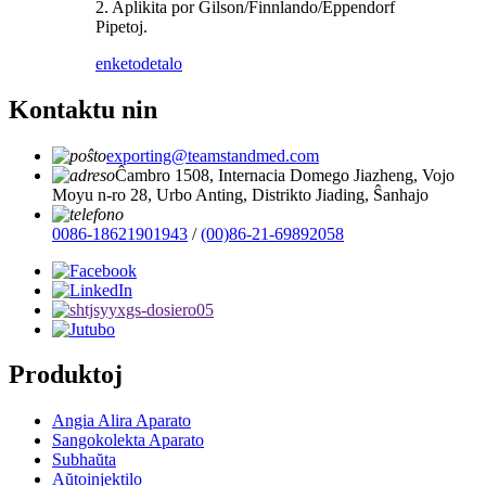
2. Aplikita por Gilson/Finnlando/Eppendorf
Pipetoj.
enketo
detalo
Kontaktu nin
exporting@teamstandmed.com
Ĉambro 1508, Internacia Domego Jiazheng, Vojo
Moyu n-ro 28, Urbo Anting, Distrikto Jiading, Ŝanhajo
0086-18621901943
/
(00)86-21-69892058
Produktoj
Angia Alira Aparato
Sangokolekta Aparato
Subhaŭta
Aŭtoinjektilo