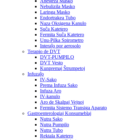
Anesteza Masko
Nebulizila Masko
Laringa Masko
Endortrakea Tubo
Naza Oksigena Kanulo
Suĉa Katetero
Fermita Suĉa Katetero
Unu-Pilka Spirometro
Interaĵo por aerosolo
Terapio de DVT
DVT-PUMPILO
DVT Vesto
Kunpremaj Ŝtrumpetoj
Infuzaĵo
IV-Sako
Prema Infuza Sako
Infuza Aro
IV-kanulo
Aro de Skalpaj Vejnoj
Fermita Sistemo Transiga Aparato
Gastroenterologiaj Konsumeblaj
Nutra Sako
Nutra Pumpilo
Nutra Tubo
Rektala Katetero