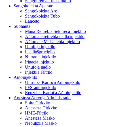
Sangoprema Transduktilo
Sangokolekta Aparato
Sangokolekta Aro
Sangokolekta Tubo
Lanceto
Subhaŭta
Mana Retirebla Sekureca Injektilo
Aŭtomate retirebla nadla injektilo
Aŭtomate Malŝaltebla Injektilo
Unufoja injektilo
Insulinŝprucigilo
Nutranta injektilo
Irigacia injektilo
Unufoja nadlo
Injektila Filtrilo
Aŭtoinjektilo
Unu-uza Kartoĉa Aŭtoinjektilo
PFS-aŭtoinjektilo
Reuzebla Kartoĉa Aŭtoinjektilo
Anesteza Aervoja Administrado
Spira Cirkvito
Anesteza Cirkvito
HME-Filtrilo
Anesteza Masko
Nebulizila Masko