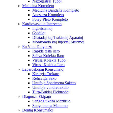
Nazogastraj Tuboj
Medicina Kompleto
Medicina Bandaĝa Kompleto
Anesteza Kompleto
Foley-Pleto-Kompleto
Kardiovaskula Interveno
Ingosistemoj
Gvidiloj
Dilatadaj kaj Traktadaj Aparatoj
Monitorado kaj Injektaj Sistemoj
En Vitra Diagnozo
Rapida testa ilaro
Saliva Kolekta Ilaro
Virusa Kolekta Tubo
Virusa Kolekta Ilaro
Laparoskopaj Konsumaĵoj
Kirurgia Trokaro
Rehaviga Sako
Unufoja Specimena Saketo
Unufoja vundretraktilo
Turp-Buklaj Elektrodoj
Diagnoza Ekipaĵo
Sangoglukoza Mezurilo
Sangoprema Manumo
Dentaj Konsumaĵoj