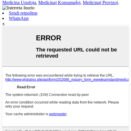
Medicina Unufoja
,
Medicinaj Konsumaĵoj
,
Medicinaj Provizoj
,
Sendi retpoŝton
WhatsApp
x