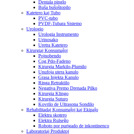
Dentala pinglo
Buŝa buŝoŝtopilo
Katetero kaj Tubo
PVC-tubo
PVDF-Tubara Sistemo
Urologio
Urologia Instrumento
Urinosako
Uretra Katetero
Kirurgiaj Konsumaĵoj
Pojnobendo
Cog Pdo-Fadeno
Kirurgia Markilo-Plumilo
Unufoja utera kanulo
Grasa Injekta Kanulo
Ringa Retraktilo
Negativa Premo Drenada Pilko
Kirurgia Klingo
Kirurgia Suturo
Kovrilo de Ultrasona Sondilo
Rehabilitadaj Konsumaĵoj kaj Ekipaĵo
Elektra skotero
Elektra Rulseĝo
Roboto por purigado de inkontinenco
Laboratoriaj Produktoj