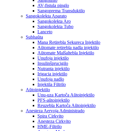
Sangolinio
AV-fistula pinglo
Sangoprema Transduktilo
Sangokolekta Aparato
Sangokolekta Aro
Sangokolekta Tubo
Lanceto
Subhaŭta
Mana Retirebla Sekureca Injektilo
Aŭtomate retirebla nadla injektilo
Aŭtomate Malŝaltebla Injektilo
Unufoja injektilo
Insulinŝprucigilo
Nutranta injektilo
Irigacia injektilo
Unufoja nadlo
Injektila Filtrilo
Aŭtoinjektilo
Unu-uza Kartoĉa Aŭtoinjektilo
PFS-aŭtoinjektilo
Reuzebla Kartoĉa Aŭtoinjektilo
Anesteza Aervoja Administrado
Spira Cirkvito
Anesteza Cirkvito
HME-Filtrilo