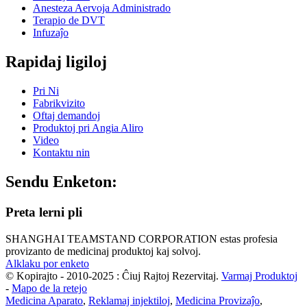
Anesteza Aervoja Administrado
Terapio de DVT
Infuzaĵo
Rapidaj ligiloj
Pri Ni
Fabrikvizito
Oftaj demandoj
Produktoj pri Angia Aliro
Video
Kontaktu nin
Sendu Enketon:
Preta lerni pli
SHANGHAI TEAMSTAND CORPORATION estas profesia
provizanto de medicinaj produktoj kaj solvoj.
Alklaku por enketo
© Kopirajto - 2010-2025 : Ĉiuj Rajtoj Rezervitaj.
Varmaj Produktoj
-
Mapo de la retejo
Medicina Aparato
,
Reklamaj injektiloj
,
Medicina Provizaĵo
,