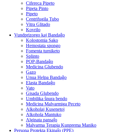
Cifereca Pipeto
Pipeta Pinto
Pipeto
Centrifugila Tubo
Vitra Glitado
Kovrilo
Vundprizorgo kaj Bandaĝo
Kolostomia Sako
Hemostata spongo
Fomenta turniketo
Splinto
POP-Bandaĝo
Medicina Glubendo
Gazo
Unua Helpa Bandaĝo
Elasta Bandaĝo
Vato
Gisada Glubendo
Umbilika ŝnura bendo
Medicina Malvarmiga Peceto
Alkoholaj Kusenetoj
Alkohola Mantuko
Alginata pansaĵo
Malvarma Terapia Kunprema Maniko
Persona Protekta Ekipaĵo (PPE)