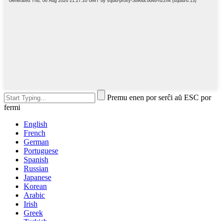
Premu enen por serĉi aŭ ESC por
fermi
English
French
German
Portuguese
Spanish
Russian
Japanese
Korean
Arabic
Irish
Greek