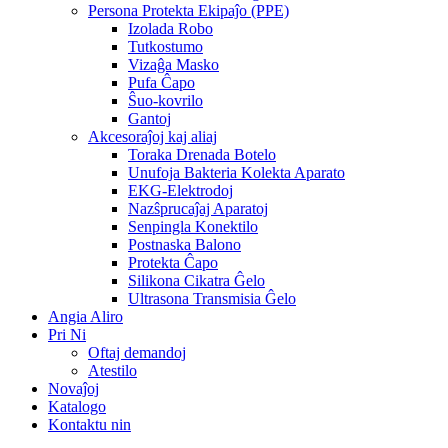
Persona Protekta Ekipaĵo (PPE)
Izolada Robo
Tutkostumo
Vizaĝa Masko
Pufa Ĉapo
Ŝuo-kovrilo
Gantoj
Akcesoraĵoj kaj aliaj
Toraka Drenada Botelo
Unufoja Bakteria Kolekta Aparato
EKG-Elektrodoj
Nazŝprucaĵaj Aparatoj
Senpingla Konektilo
Postnaska Balono
Protekta Ĉapo
Silikona Cikatra Ĝelo
Ultrasona Transmisia Ĝelo
Angia Aliro
Pri Ni
Oftaj demandoj
Atestilo
Novaĵoj
Katalogo
Kontaktu nin