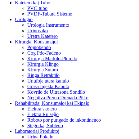
Katetero kaj Tubo
PVC-tubo
PVDF-Tubara Sistemo
Urologio
Urologia Instrumento
Urinosako
Uretra Katetero
Kirurgiaj Konsumaĵoj
Pojnobendo
Cog Pdo-Fadeno
Kirurgia Markilo-Plumilo
Kirurgia Klingo
Kirurgia Suturo
Ringa Retraktilo
Unufoja utera kanulo
Grasa Injekta Kanulo
Kovrilo de Ultrasona Sondilo
Negativa Premo Drenada Pilko
Rehabilitadaj Konsumaĵoj kaj Ekipaĵo
Elektra skotero
Elektra Rulseĝo
Roboto por purigado de inkontinenco
Stego kaj Subteno
Laboratoriaj Produktoj
Urina Pokalo