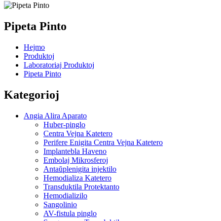
Pipeta Pinto
Hejmo
Produktoj
Laboratoriaj Produktoj
Pipeta Pinto
Kategorioj
Angia Alira Aparato
Huber-pinglo
Centra Vejna Katetero
Perifere Enigita Centra Vejna Katetero
Implantebla Haveno
Embolaj Mikrosferoj
Antaŭplenigita injektilo
Hemodializa Katetero
Transduktila Protektanto
Hemodializilo
Sangolinio
AV-fistula pinglo