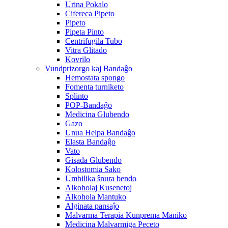
Urina Pokalo
Cifereca Pipeto
Pipeto
Pipeta Pinto
Centrifugila Tubo
Vitra Glitado
Kovrilo
Vundprizorgo kaj Bandaĝo
Hemostata spongo
Fomenta turniketo
Splinto
POP-Bandaĝo
Medicina Glubendo
Gazo
Unua Helpa Bandaĝo
Elasta Bandaĝo
Vato
Gisada Glubendo
Kolostomia Sako
Umbilika ŝnura bendo
Alkoholaj Kusenetoj
Alkohola Mantuko
Alginata pansaĵo
Malvarma Terapia Kunprema Maniko
Medicina Malvarmiga Peceto