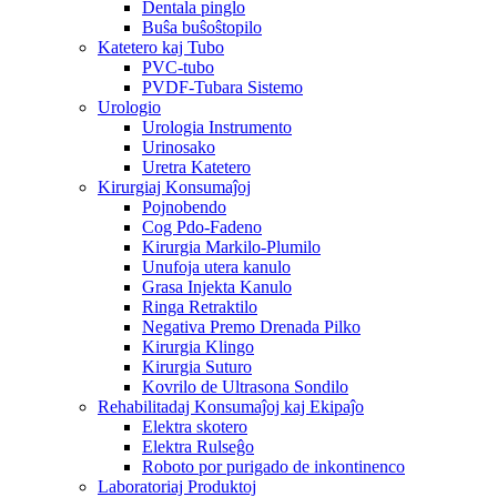
Dentala pinglo
Buŝa buŝoŝtopilo
Katetero kaj Tubo
PVC-tubo
PVDF-Tubara Sistemo
Urologio
Urologia Instrumento
Urinosako
Uretra Katetero
Kirurgiaj Konsumaĵoj
Pojnobendo
Cog Pdo-Fadeno
Kirurgia Markilo-Plumilo
Unufoja utera kanulo
Grasa Injekta Kanulo
Ringa Retraktilo
Negativa Premo Drenada Pilko
Kirurgia Klingo
Kirurgia Suturo
Kovrilo de Ultrasona Sondilo
Rehabilitadaj Konsumaĵoj kaj Ekipaĵo
Elektra skotero
Elektra Rulseĝo
Roboto por purigado de inkontinenco
Laboratoriaj Produktoj