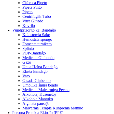
Cifereca Pipeto
Pipeta Pinto
Pipeto
Centrifugila Tubo
Vitra Glitado
Kovrilo
Vundprizorgo kaj Bandaĝo
Kolostomia Sako
Hemostata spongo
Fomenta turniketo
Splinto
POP-Bandaĝo
Medicina Glubendo
Gazo
Unua Helpa Bandaĝo
Elasta Bandaĝo
Vato
Gisada Glubendo
Umbilika ŝnura bendo
Medicina Malvarmiga Peceto
Alkoholaj Kusenetoj
Alkohola Mantuko
Alginata pansaĵo
Malvarma Terapia Kunprema Maniko
Persona Protekta Ekipaĵo (PPE)