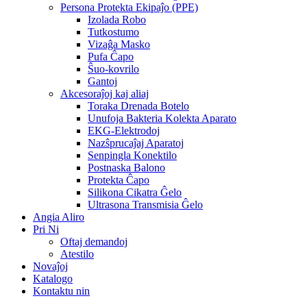
Persona Protekta Ekipaĵo (PPE)
Izolada Robo
Tutkostumo
Vizaĝa Masko
Pufa Ĉapo
Ŝuo-kovrilo
Gantoj
Akcesoraĵoj kaj aliaj
Toraka Drenada Botelo
Unufoja Bakteria Kolekta Aparato
EKG-Elektrodoj
Nazŝprucaĵaj Aparatoj
Senpingla Konektilo
Postnaska Balono
Protekta Ĉapo
Silikona Cikatra Ĝelo
Ultrasona Transmisia Ĝelo
Angia Aliro
Pri Ni
Oftaj demandoj
Atestilo
Novaĵoj
Katalogo
Kontaktu nin