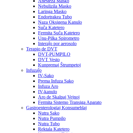
Anesteza Masko
Nebulizila Masko
Laringa Masko
Endortrakea Tubo
Naza Oksigena Kanulo
Suĉa Katetero
Fermita Suĉa Katetero
Unu-Pilka Spirometro
Interaĵo por aerosolo
Terapio de DVT
DVT-PUMPILO
DVT Vesto
Kunpremaj Ŝtrumpetoj
Infuzaĵo
IV-Sako
Prema Infuza Sako
Infuza Aro
IV-kanulo
Aro de Skalpaj Vejnoj
Fermita Sistemo Transiga Aparato
Gastroenterologiaj Konsumeblaj
Nutra Sako
Nutra Pumpilo
Nutra Tubo
Rektala Katetero