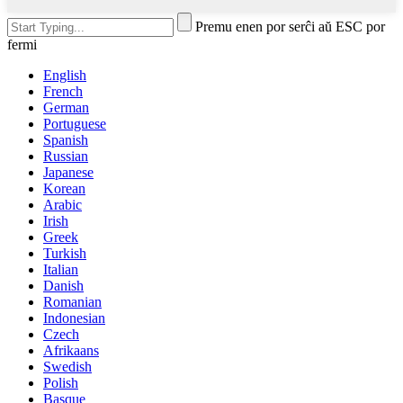
Premu enen por serĉi aŭ ESC por
fermi
English
French
German
Portuguese
Spanish
Russian
Japanese
Korean
Arabic
Irish
Greek
Turkish
Italian
Danish
Romanian
Indonesian
Czech
Afrikaans
Swedish
Polish
Basque