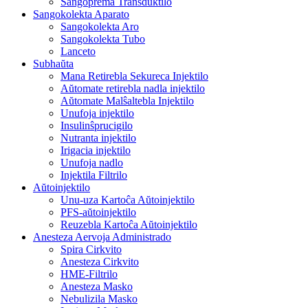
Sangoprema Transduktilo
Sangokolekta Aparato
Sangokolekta Aro
Sangokolekta Tubo
Lanceto
Subhaŭta
Mana Retirebla Sekureca Injektilo
Aŭtomate retirebla nadla injektilo
Aŭtomate Malŝaltebla Injektilo
Unufoja injektilo
Insulinŝprucigilo
Nutranta injektilo
Irigacia injektilo
Unufoja nadlo
Injektila Filtrilo
Aŭtoinjektilo
Unu-uza Kartoĉa Aŭtoinjektilo
PFS-aŭtoinjektilo
Reuzebla Kartoĉa Aŭtoinjektilo
Anesteza Aervoja Administrado
Spira Cirkvito
Anesteza Cirkvito
HME-Filtrilo
Anesteza Masko
Nebulizila Masko