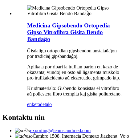
Medicina Gipsobendo Ortopedia
Gipso Vitrofibra Gisita Bendo
Bandaĝo
Ĝisdatigu ortopedian gipsbendon anstataŭaĵon
por tradiciaj gipsbandaĝoj.
Aplikata por ripari la trafitan parton en kazo de
okazantaj vundoj en osto aŭ ligamenta muskolo
pro trafikakcidento aŭ ekzercado, grimpado ktp.
Krudmaterialo: Gisbendo konsistas el vitrofibro
aŭ poliestera fibro trempita kaj gisita poliuretano.
enketo
detalo
Kontaktu nin
exporting@teamstandmed.com
Ĉambro 1508, Internacia Domego Jiazheng, Vojo