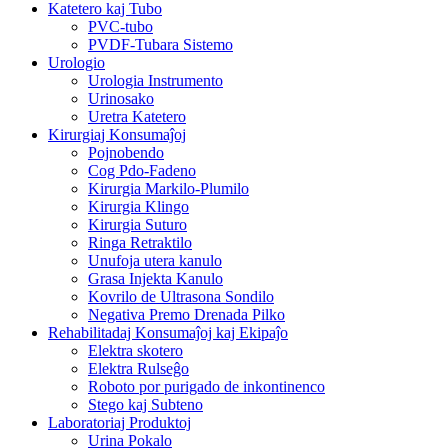
Katetero kaj Tubo
PVC-tubo
PVDF-Tubara Sistemo
Urologio
Urologia Instrumento
Urinosako
Uretra Katetero
Kirurgiaj Konsumaĵoj
Pojnobendo
Cog Pdo-Fadeno
Kirurgia Markilo-Plumilo
Kirurgia Klingo
Kirurgia Suturo
Ringa Retraktilo
Unufoja utera kanulo
Grasa Injekta Kanulo
Kovrilo de Ultrasona Sondilo
Negativa Premo Drenada Pilko
Rehabilitadaj Konsumaĵoj kaj Ekipaĵo
Elektra skotero
Elektra Rulseĝo
Roboto por purigado de inkontinenco
Stego kaj Subteno
Laboratoriaj Produktoj
Urina Pokalo