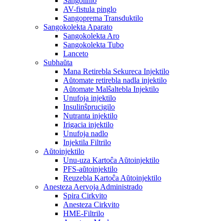
Sangolinio
AV-fistula pinglo
Sangoprema Transduktilo
Sangokolekta Aparato
Sangokolekta Aro
Sangokolekta Tubo
Lanceto
Subhaŭta
Mana Retirebla Sekureca Injektilo
Aŭtomate retirebla nadla injektilo
Aŭtomate Malŝaltebla Injektilo
Unufoja injektilo
Insulinŝprucigilo
Nutranta injektilo
Irigacia injektilo
Unufoja nadlo
Injektila Filtrilo
Aŭtoinjektilo
Unu-uza Kartoĉa Aŭtoinjektilo
PFS-aŭtoinjektilo
Reuzebla Kartoĉa Aŭtoinjektilo
Anesteza Aervoja Administrado
Spira Cirkvito
Anesteza Cirkvito
HME-Filtrilo