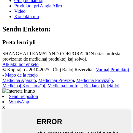
Oftaj demandoj
Produktoj pri Angia Aliro
Video
Kontaktu nin
Sendu Enketon:
Preta lerni pli
SHANGHAI TEAMSTAND CORPORATION estas profesia
provizanto de medicinaj produktoj kaj solvoj.
Alklaku por enketo
© Kopirajto - 2010-2025 : Ĉiuj Rajtoj Rezervitaj.
Varmaj Produktoj
-
Mapo de la retejo
Medicina Aparato
,
Medicinaj Provizoj
,
Medicina Provizaĵo
,
Medicinaj Konsumaĵoj
,
Medicina Unufoja
,
Reklamaj injektiloj
,
Sendi retpoŝton
WhatsApp
x