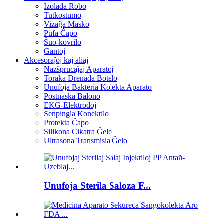
Izolada Robo
Tutkostumo
Vizaĝa Masko
Pufa Ĉapo
Ŝuo-kovrilo
Gantoj
Akcesoraĵoj kaj aliaj
Nazŝprucaĵaj Aparatoj
Toraka Drenada Botelo
Unufoja Bakteria Kolekta Aparato
Postnaska Balono
EKG-Elektrodoj
Senpingla Konektilo
Protekta Ĉapo
Silikona Cikatra Ĝelo
Ultrasona Transmisia Ĝelo
Unufoja Sterila Saloza F...