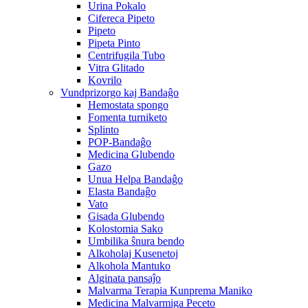
Urina Pokalo
Cifereca Pipeto
Pipeto
Pipeta Pinto
Centrifugila Tubo
Vitra Glitado
Kovrilo
Vundprizorgo kaj Bandaĝo
Hemostata spongo
Fomenta turniketo
Splinto
POP-Bandaĝo
Medicina Glubendo
Gazo
Unua Helpa Bandaĝo
Elasta Bandaĝo
Vato
Gisada Glubendo
Kolostomia Sako
Umbilika ŝnura bendo
Alkoholaj Kusenetoj
Alkohola Mantuko
Alginata pansaĵo
Malvarma Terapia Kunprema Maniko
Medicina Malvarmiga Peceto