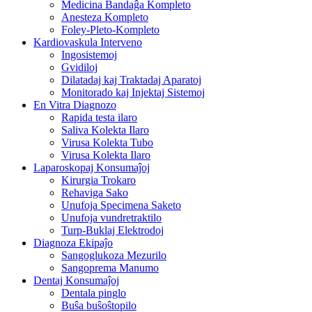
Medicina Bandaĝa Kompleto
Anesteza Kompleto
Foley-Pleto-Kompleto
Kardiovaskula Interveno
Ingosistemoj
Gvidiloj
Dilatadaj kaj Traktadaj Aparatoj
Monitorado kaj Injektaj Sistemoj
En Vitra Diagnozo
Rapida testa ilaro
Saliva Kolekta Ilaro
Virusa Kolekta Tubo
Virusa Kolekta Ilaro
Laparoskopaj Konsumaĵoj
Kirurgia Trokaro
Rehaviga Sako
Unufoja Specimena Saketo
Unufoja vundretraktilo
Turp-Buklaj Elektrodoj
Diagnoza Ekipaĵo
Sangoglukoza Mezurilo
Sangoprema Manumo
Dentaj Konsumaĵoj
Dentala pinglo
Buŝa buŝoŝtopilo