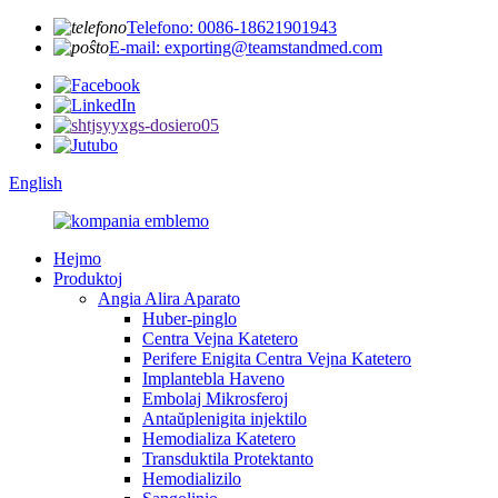
Telefono: 0086-18621901943
E-mail: exporting@teamstandmed.com
English
Hejmo
Produktoj
Angia Alira Aparato
Huber-pinglo
Centra Vejna Katetero
Perifere Enigita Centra Vejna Katetero
Implantebla Haveno
Embolaj Mikrosferoj
Antaŭplenigita injektilo
Hemodializa Katetero
Transduktila Protektanto
Hemodializilo