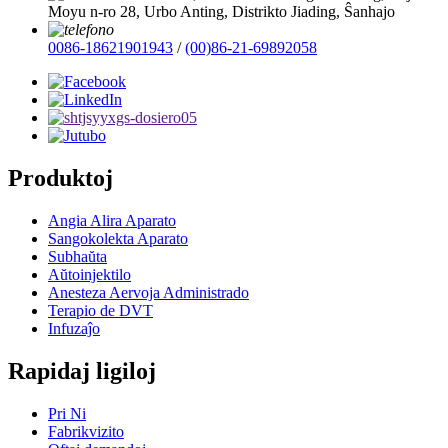
Moyu n-ro 28, Urbo Anting, Distrikto Jiading, Ŝanhajo
0086-18621901943
/
(00)86-21-69892058
Produktoj
Angia Alira Aparato
Sangokolekta Aparato
Subhaŭta
Aŭtoinjektilo
Anesteza Aervoja Administrado
Terapio de DVT
Infuzaĵo
Rapidaj ligiloj
Pri Ni
Fabrikvizito