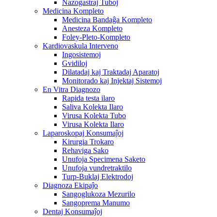
Nazogastraj Tuboj
Medicina Kompleto
Medicina Bandaĝa Kompleto
Anesteza Kompleto
Foley-Pleto-Kompleto
Kardiovaskula Interveno
Ingosistemoj
Gvidiloj
Dilatadaj kaj Traktadaj Aparatoj
Monitorado kaj Injektaj Sistemoj
En Vitra Diagnozo
Rapida testa ilaro
Saliva Kolekta Ilaro
Virusa Kolekta Tubo
Virusa Kolekta Ilaro
Laparoskopaj Konsumaĵoj
Kirurgia Trokaro
Rehaviga Sako
Unufoja Specimena Saketo
Unufoja vundretraktilo
Turp-Buklaj Elektrodoj
Diagnoza Ekipaĵo
Sangoglukoza Mezurilo
Sangoprema Manumo
Dentaj Konsumaĵoj