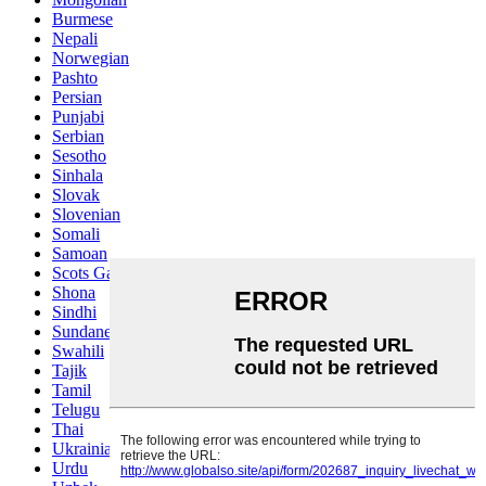
Burmese
Nepali
Norwegian
Pashto
Persian
Punjabi
Serbian
Sesotho
Sinhala
Slovak
Slovenian
Somali
Samoan
Scots Gaelic
Shona
Sindhi
Sundanese
Swahili
Tajik
Tamil
Telugu
Thai
Ukrainian
Urdu