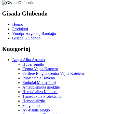
Gisada Glubendo
Hejmo
Produktoj
Vundprizorgo kaj Bandaĝo
Gisada Glubendo
Kategorioj
Angia Alira Aparato
Huber-pinglo
Centra Vejna Katetero
Perifere Enigita Centra Vejna Katetero
Implantebla Haveno
Embolaj Mikrosferoj
Antaŭplenigita injektilo
Hemodializa Katetero
Transduktila Protektanto
Hemodializilo
Sangolinio
AV-fistula pinglo