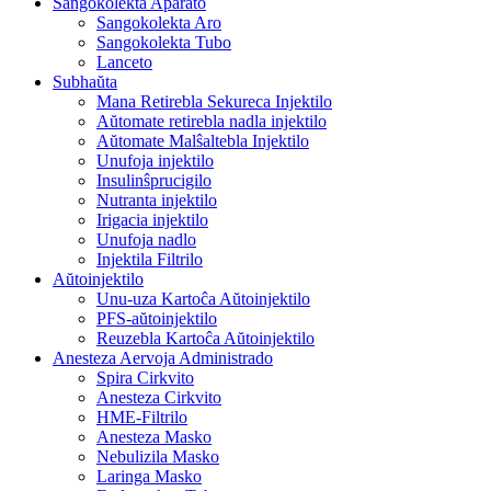
Sangokolekta Aparato
Sangokolekta Aro
Sangokolekta Tubo
Lanceto
Subhaŭta
Mana Retirebla Sekureca Injektilo
Aŭtomate retirebla nadla injektilo
Aŭtomate Malŝaltebla Injektilo
Unufoja injektilo
Insulinŝprucigilo
Nutranta injektilo
Irigacia injektilo
Unufoja nadlo
Injektila Filtrilo
Aŭtoinjektilo
Unu-uza Kartoĉa Aŭtoinjektilo
PFS-aŭtoinjektilo
Reuzebla Kartoĉa Aŭtoinjektilo
Anesteza Aervoja Administrado
Spira Cirkvito
Anesteza Cirkvito
HME-Filtrilo
Anesteza Masko
Nebulizila Masko
Laringa Masko