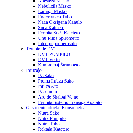
Anesteza Masko
Nebulizila Masko
Laringa Masko
Endortrakea Tubo
Naza Oksigena Kanulo
Suĉa Katetero
Fermita Suĉa Katetero
Unu-Pilka Spirometro
Interaĵo por aerosolo
Terapio de DVT
DVT-PUMPILO
DVT Vesto
Kunpremaj Ŝtrumpetoj
Infuzaĵo
IV-Sako
Prema Infuza Sako
Infuza Aro
IV-kanulo
Aro de Skalpaj Vejnoj
Fermita Sistemo Transiga Aparato
Gastroenterologiaj Konsumeblaj
Nutra Sako
Nutra Pumpilo
Nutra Tubo
Rektala Katetero