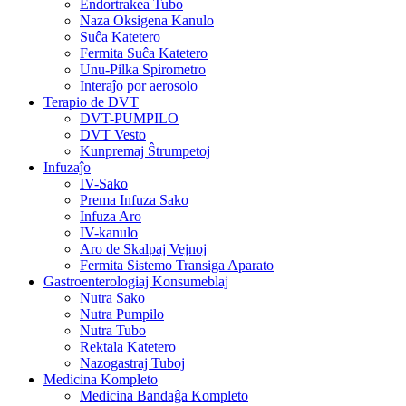
Endortrakea Tubo
Naza Oksigena Kanulo
Suĉa Katetero
Fermita Suĉa Katetero
Unu-Pilka Spirometro
Interaĵo por aerosolo
Terapio de DVT
DVT-PUMPILO
DVT Vesto
Kunpremaj Ŝtrumpetoj
Infuzaĵo
IV-Sako
Prema Infuza Sako
Infuza Aro
IV-kanulo
Aro de Skalpaj Vejnoj
Fermita Sistemo Transiga Aparato
Gastroenterologiaj Konsumeblaj
Nutra Sako
Nutra Pumpilo
Nutra Tubo
Rektala Katetero
Nazogastraj Tuboj
Medicina Kompleto
Medicina Bandaĝa Kompleto