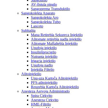
Sangolinio
AV-fistula pinglo
Sangoprema Transduktilo
Sangokolekta Aparato
Sangokolekta Aro
Sangokolekta Tubo
Lanceto
Subhaŭta
Mana Retirebla Sekureca Injektilo
Aŭtomate retirebla nadla injektilo
Aŭtomate Malŝaltebla Injektilo
Unufoja injektilo
Insulinŝprucigilo
Nutranta injektilo
Irigacia injektilo
Unufoja nadlo
Injektila Filtrilo
Aŭtoinjektilo
Unu-uza Kartoĉa Aŭtoinjektilo
PFS-aŭtoinjektilo
Reuzebla Kartoĉa Aŭtoinjektilo
Anesteza Aervoja Administrado
Spira Cirkvito
Anesteza Cirkvito
HME-Filtrilo