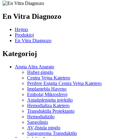
En Vitra Diagnozo
Hejmo
Produktoj
En Vitra Diagnozo
Kategorioj
Angia Alira Aparato
Huber-pinglo
Centra Vejna Katetero
Perifere Enigita Centra Vejna Katetero
Implantebla Haveno
Embolaj Mikrosferoj
Antaŭplenigita injektilo
Hemodializa Katetero
Transduktila Protektanto
Hemodializilo
Sangolinio
AV-fistula pinglo
Sangoprema Transduktilo