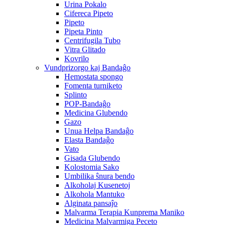
Urina Pokalo
Cifereca Pipeto
Pipeto
Pipeta Pinto
Centrifugila Tubo
Vitra Glitado
Kovrilo
Vundprizorgo kaj Bandaĝo
Hemostata spongo
Fomenta turniketo
Splinto
POP-Bandaĝo
Medicina Glubendo
Gazo
Unua Helpa Bandaĝo
Elasta Bandaĝo
Vato
Gisada Glubendo
Kolostomia Sako
Umbilika ŝnura bendo
Alkoholaj Kusenetoj
Alkohola Mantuko
Alginata pansaĵo
Malvarma Terapia Kunprema Maniko
Medicina Malvarmiga Peceto