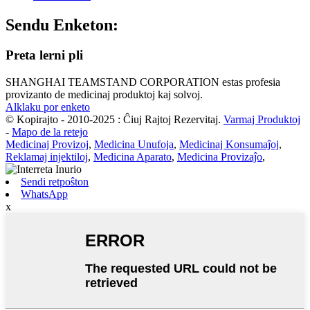
Sendu Enketon:
Preta lerni pli
SHANGHAI TEAMSTAND CORPORATION estas profesia
provizanto de medicinaj produktoj kaj solvoj.
Alklaku por enketo
© Kopirajto - 2010-2025 : Ĉiuj Rajtoj Rezervitaj.
Varmaj Produktoj
-
Mapo de la retejo
Medicinaj Provizoj
,
Medicina Unufoja
,
Medicinaj Konsumaĵoj
,
Reklamaj injektiloj
,
Medicina Aparato
,
Medicina Provizaĵo
,
Sendi retpoŝton
WhatsApp
x