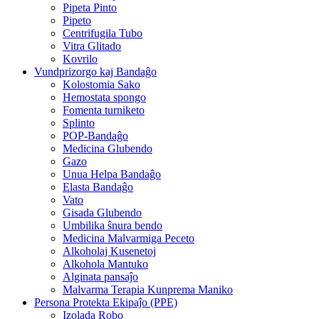
Pipeta Pinto
Pipeto
Centrifugila Tubo
Vitra Glitado
Kovrilo
Vundprizorgo kaj Bandaĝo
Kolostomia Sako
Hemostata spongo
Fomenta turniketo
Splinto
POP-Bandaĝo
Medicina Glubendo
Gazo
Unua Helpa Bandaĝo
Elasta Bandaĝo
Vato
Gisada Glubendo
Umbilika ŝnura bendo
Medicina Malvarmiga Peceto
Alkoholaj Kusenetoj
Alkohola Mantuko
Alginata pansaĵo
Malvarma Terapia Kunprema Maniko
Persona Protekta Ekipaĵo (PPE)
Izolada Robo