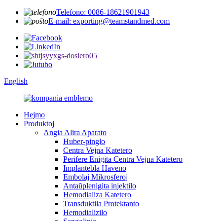
Telefono: 0086-18621901943
E-mail: exporting@teamstandmed.com
English
Hejmo
Produktoj
Angia Alira Aparato
Huber-pinglo
Centra Vejna Katetero
Perifere Enigita Centra Vejna Katetero
Implantebla Haveno
Embolaj Mikrosferoj
Antaŭplenigita injektilo
Hemodializa Katetero
Transduktila Protektanto
Hemodializilo