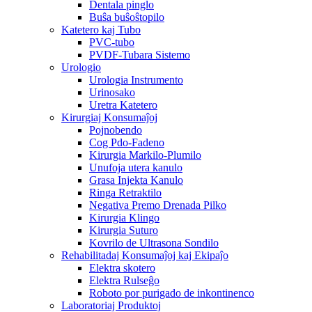
Dentala pinglo
Buŝa buŝoŝtopilo
Katetero kaj Tubo
PVC-tubo
PVDF-Tubara Sistemo
Urologio
Urologia Instrumento
Urinosako
Uretra Katetero
Kirurgiaj Konsumaĵoj
Pojnobendo
Cog Pdo-Fadeno
Kirurgia Markilo-Plumilo
Unufoja utera kanulo
Grasa Injekta Kanulo
Ringa Retraktilo
Negativa Premo Drenada Pilko
Kirurgia Klingo
Kirurgia Suturo
Kovrilo de Ultrasona Sondilo
Rehabilitadaj Konsumaĵoj kaj Ekipaĵo
Elektra skotero
Elektra Rulseĝo
Roboto por purigado de inkontinenco
Laboratoriaj Produktoj