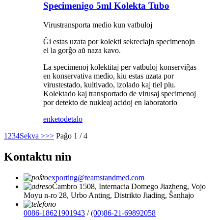
Specimenigo 5ml Kolekta Tubo
Virustransporta medio kun vatbuloj
Ĝi estas uzata por kolekti sekreciajn specimenojn
el la gorĝo aŭ naza kavo.
La specimenoj kolektitaj per vatbuloj konserviĝas
en konservativa medio, kiu estas uzata por
virustestado, kultivado, izolado kaj tiel plu.
Kolektado kaj transportado de virusaj specimenoj
por detekto de nukleaj acidoj en laboratorio
enketo
detalo
1
2
3
4
Sekva >
>>
Paĝo 1 / 4
Kontaktu nin
exporting@teamstandmed.com
Ĉambro 1508, Internacia Domego Jiazheng, Vojo
Moyu n-ro 28, Urbo Anting, Distrikto Jiading, Ŝanhajo
0086-18621901943
/
(00)86-21-69892058