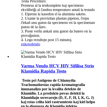
Testa Proceduro:
Permesu al la testkompleto kaj specimeno
ekvilibriĝi al ĉambra temperaturo antaŭ la testado
1. Elprenu la kasedon el la aluminia saketo.
2. Uzante la provizitan plastan pipeton, ĉerpu
ĉirkaŭ unu guton da specimeno en la specimenan
puton de la ilaro.
3. Poste verŝu ankaŭ unu guton da butero en la
provaĵputon.
4. Legu rezultojn post 15 minutoj.
enketo
detalo
Varma Vendo HCV HIV Sifilisa Strio
Klamidia Rapida Testo
Testo pri Antigeno de Chlamydia
Trachomatis
estas rapida kromatografia
imunanalizo por la kvalita detekto de
Klamidio. La produkto povas detekti la
Klamidiajn serovarojn (D, E, F, H, I, K, G, J)
kaj estas celita kiel rastrumtesto kaj kiel helpo
en la diagnozo de Klamidia infekto.