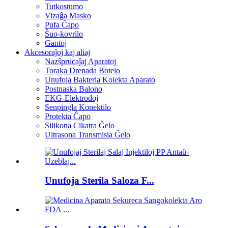
Tutkostumo
Vizaĝa Masko
Pufa Ĉapo
Ŝuo-kovrilo
Gantoj
Akcesoraĵoj kaj aliaj
Nazŝprucaĵaj Aparatoj
Toraka Drenada Botelo
Unufoja Bakteria Kolekta Aparato
Postnaska Balono
EKG-Elektrodoj
Senpingla Konektilo
Protekta Ĉapo
Silikona Cikatra Ĝelo
Ultrasona Transmisia Ĝelo
Unufoja Sterila Saloza F...