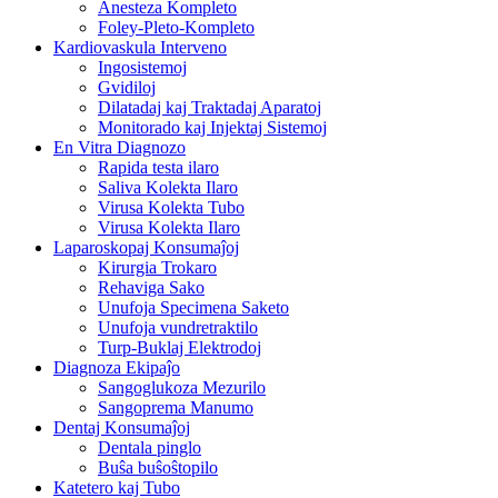
Anesteza Kompleto
Foley-Pleto-Kompleto
Kardiovaskula Interveno
Ingosistemoj
Gvidiloj
Dilatadaj kaj Traktadaj Aparatoj
Monitorado kaj Injektaj Sistemoj
En Vitra Diagnozo
Rapida testa ilaro
Saliva Kolekta Ilaro
Virusa Kolekta Tubo
Virusa Kolekta Ilaro
Laparoskopaj Konsumaĵoj
Kirurgia Trokaro
Rehaviga Sako
Unufoja Specimena Saketo
Unufoja vundretraktilo
Turp-Buklaj Elektrodoj
Diagnoza Ekipaĵo
Sangoglukoza Mezurilo
Sangoprema Manumo
Dentaj Konsumaĵoj
Dentala pinglo
Buŝa buŝoŝtopilo
Katetero kaj Tubo