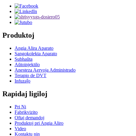
Produktoj
Angia Alira Aparato
Sangokolekta Aparato
Subhaŭta
Aŭtoinjektilo
Anesteza Aervoja Administrado
Terapio de DVT
Infuzaĵo
Rapidaj ligiloj
Pri Ni
Fabrikvizito
Oftaj demandoj
Produktoj pri Angia Aliro
Video
Kontaktu nin