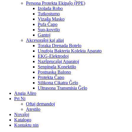
Persona Protekta Ekipaĵo (PPE)
Izolada Robo
Tutkostumo
Vizaĝa Masko
Pufa Ĉapo
Ŝuo-kovrilo
Gantoj
Akcesoraĵoj kaj aliaj
Toraka Drenada Botelo
Unufoja Bakteria Kolekta Aparato
EKG-Elektrodoj
Nazŝprucaĵaj Aparatoj
Senpingla Konektilo
Postnaska Balono
Protekta Ĉapo
Silikona Cikatra Ĝelo
Ultrasona Transmisia Ĝelo
Angia Aliro
Pri Ni
Oftaj demandoj
Atestilo
Novaĵoj
Katalogo
Kontaktu nin