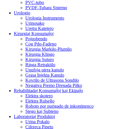
PVC-tubo
PVDF-Tubara Sistemo
Urologio
Urologia Instrumento
Urinosako
Uretra Katetero
Kirurgiaj Konsumaĵoj
Pojnobendo
Cog Pdo-Fadeno
Kirurgia Markilo-Plumilo
Kirurgia Klingo
Kirurgia Suturo
Ringa Retraktilo
Unufoja utera kanulo
Grasa Injekta Kanulo
Kovrilo de Ultrasona Sondilo
Negativa Premo Drenada Pilko
Rehabilitadaj Konsumaĵoj kaj Ekipaĵo
Elektra skotero
Elektra Rulseĝo
Roboto por purigado de inkontinenco
Stego kaj Subteno
Laboratoriaj Produktoj
Urina Pokalo
Cifereca Pipeto