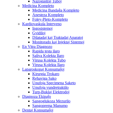
Nazogastraj Tuboj
Medicina Kompleto
Medicina Bandaĝa Kompleto
Anesteza Kompleto
Foley-Pleto-Kompleto
Kardiovaskula Interveno
Ingosistemoj
Gvidiloj
Dilatadaj kaj Traktadaj Aparatoj
Monitorado kaj Injektaj Sistemoj
En Vitra Diagnozo
Rapida testa ilaro
Saliva Kolekta Ilaro
Virusa Kolekta Tubo
Virusa Kolekta Ilaro
Laparoskopaj Konsumaĵoj
Kirurgia Trokaro
Rehaviga Sako
Unufoja Specimena Saketo
Unufoja vundretraktilo
Turp-Buklaj Elektrodoj
Diagnoza Ekipaĵo
Sangoglukoza Mezurilo
Sangoprema Manumo
Dentaj Konsumaĵoj