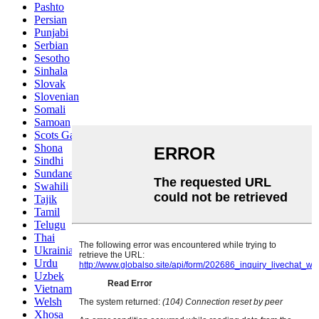
Pashto
Persian
Punjabi
Serbian
Sesotho
Sinhala
Slovak
Slovenian
Somali
Samoan
Scots Gaelic
Shona
Sindhi
Sundanese
Swahili
Tajik
Tamil
Telugu
Thai
Ukrainian
Urdu
Uzbek
Vietnamese
Welsh
Xhosa