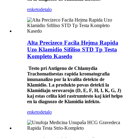
enketo
detalo
Alta Precizeco Facila Hejma Rapida
Uzo Klamidio Sifiliso STD Tp Testa
Kompleto Kasedo
Testo pri Antigeno de Chlamydia
Trachomatis
estas rapida kromatografia
imunanalizo por la kvalita detekto de
Klamidio. La produkto povas detekti la
Klamidiajn serovarojn (D, E, F, H, I, K, G, J)
kaj estas celita kiel rastrumtesto kaj kiel helpo
en la diagnozo de Klamidia infekto.
enketo
detalo