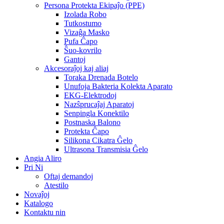
Persona Protekta Ekipaĵo (PPE)
Izolada Robo
Tutkostumo
Vizaĝa Masko
Pufa Ĉapo
Ŝuo-kovrilo
Gantoj
Akcesoraĵoj kaj aliaj
Toraka Drenada Botelo
Unufoja Bakteria Kolekta Aparato
EKG-Elektrodoj
Nazŝprucaĵaj Aparatoj
Senpingla Konektilo
Postnaska Balono
Protekta Ĉapo
Silikona Cikatra Ĝelo
Ultrasona Transmisia Ĝelo
Angia Aliro
Pri Ni
Oftaj demandoj
Atestilo
Novaĵoj
Katalogo
Kontaktu nin