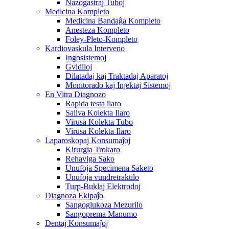
Nazogastraj Tuboj
Medicina Kompleto
Medicina Bandaĝa Kompleto
Anesteza Kompleto
Foley-Pleto-Kompleto
Kardiovaskula Interveno
Ingosistemoj
Gvidiloj
Dilatadaj kaj Traktadaj Aparatoj
Monitorado kaj Injektaj Sistemoj
En Vitra Diagnozo
Rapida testa ilaro
Saliva Kolekta Ilaro
Virusa Kolekta Tubo
Virusa Kolekta Ilaro
Laparoskopaj Konsumaĵoj
Kirurgia Trokaro
Rehaviga Sako
Unufoja Specimena Saketo
Unufoja vundretraktilo
Turp-Buklaj Elektrodoj
Diagnoza Ekipaĵo
Sangoglukoza Mezurilo
Sangoprema Manumo
Dentaj Konsumaĵoj