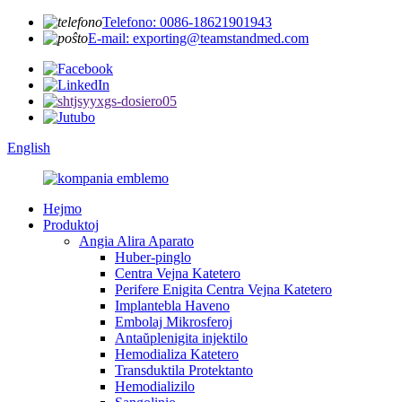
Telefono: 0086-18621901943
E-mail: exporting@teamstandmed.com
English
Hejmo
Produktoj
Angia Alira Aparato
Huber-pinglo
Centra Vejna Katetero
Perifere Enigita Centra Vejna Katetero
Implantebla Haveno
Embolaj Mikrosferoj
Antaŭplenigita injektilo
Hemodializa Katetero
Transduktila Protektanto
Hemodializilo