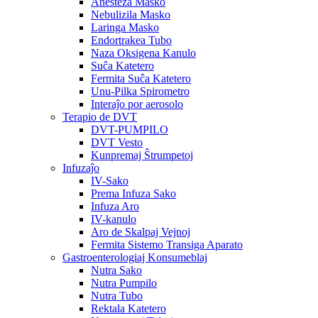
Anesteza Masko
Nebulizila Masko
Laringa Masko
Endortrakea Tubo
Naza Oksigena Kanulo
Suĉa Katetero
Fermita Suĉa Katetero
Unu-Pilka Spirometro
Interaĵo por aerosolo
Terapio de DVT
DVT-PUMPILO
DVT Vesto
Kunpremaj Ŝtrumpetoj
Infuzaĵo
IV-Sako
Prema Infuza Sako
Infuza Aro
IV-kanulo
Aro de Skalpaj Vejnoj
Fermita Sistemo Transiga Aparato
Gastroenterologiaj Konsumeblaj
Nutra Sako
Nutra Pumpilo
Nutra Tubo
Rektala Katetero