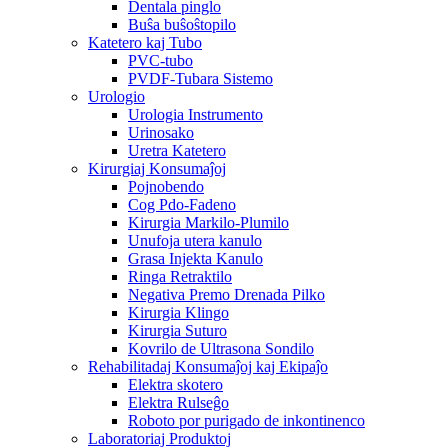
Dentala pinglo
Buŝa buŝoŝtopilo
Katetero kaj Tubo
PVC-tubo
PVDF-Tubara Sistemo
Urologio
Urologia Instrumento
Urinosako
Uretra Katetero
Kirurgiaj Konsumaĵoj
Pojnobendo
Cog Pdo-Fadeno
Kirurgia Markilo-Plumilo
Unufoja utera kanulo
Grasa Injekta Kanulo
Ringa Retraktilo
Negativa Premo Drenada Pilko
Kirurgia Klingo
Kirurgia Suturo
Kovrilo de Ultrasona Sondilo
Rehabilitadaj Konsumaĵoj kaj Ekipaĵo
Elektra skotero
Elektra Rulseĝo
Roboto por purigado de inkontinenco
Laboratoriaj Produktoj