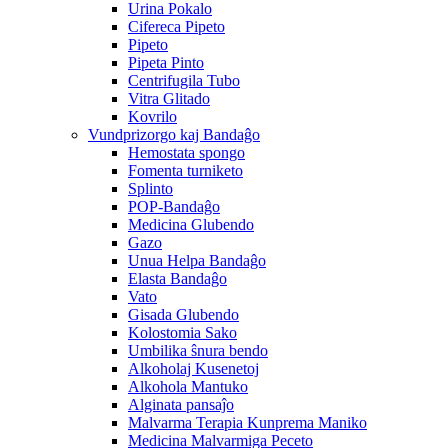
Urina Pokalo
Cifereca Pipeto
Pipeto
Pipeta Pinto
Centrifugila Tubo
Vitra Glitado
Kovrilo
Vundprizorgo kaj Bandaĝo
Hemostata spongo
Fomenta turniketo
Splinto
POP-Bandaĝo
Medicina Glubendo
Gazo
Unua Helpa Bandaĝo
Elasta Bandaĝo
Vato
Gisada Glubendo
Kolostomia Sako
Umbilika ŝnura bendo
Alkoholaj Kusenetoj
Alkohola Mantuko
Alginata pansaĵo
Malvarma Terapia Kunprema Maniko
Medicina Malvarmiga Peceto