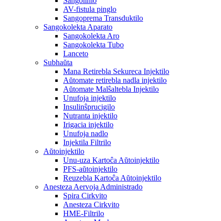
Sangolinio
AV-fistula pinglo
Sangoprema Transduktilo
Sangokolekta Aparato
Sangokolekta Aro
Sangokolekta Tubo
Lanceto
Subhaŭta
Mana Retirebla Sekureca Injektilo
Aŭtomate retirebla nadla injektilo
Aŭtomate Malŝaltebla Injektilo
Unufoja injektilo
Insulinŝprucigilo
Nutranta injektilo
Irigacia injektilo
Unufoja nadlo
Injektila Filtrilo
Aŭtoinjektilo
Unu-uza Kartoĉa Aŭtoinjektilo
PFS-aŭtoinjektilo
Reuzebla Kartoĉa Aŭtoinjektilo
Anesteza Aervoja Administrado
Spira Cirkvito
Anesteza Cirkvito
HME-Filtrilo