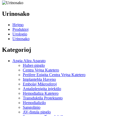
Urinosako
Hejmo
Produktoj
Urologio
Urinosako
Kategorioj
Angia Alira Aparato
Huber-pinglo
Centra Vejna Katetero
Perifere Enigita Centra Vejna Katetero
Implantebla Haveno
Embolaj Mikrosferoj
Antaŭplenigita injektilo
Hemodializa Katetero
Transduktila Protektanto
Hemodializilo
Sangolinio
AV-fistula pinglo