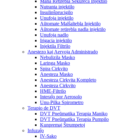
Mana Retirebla Sekureca Injektilo
Nutranta injektilo
Insulinŝprucigilo
Unufoja injektilo
Aŭtomate Malŝaltebla Injektilo
Aŭtomate retirebla nadla injektilo
Unufoja nadlo
Irigacia injektilo
Injektila Filtrilo
Anestezo kaj Aervoja Administrado
Nebulizila Masko
Laringa Masko
Spira Cirkvito
Anesteza Masko
Anesteza Cirkvita Kompleto
Anesteza Cirkvito
HME-Filtrilo
Interaĵo por Aerosolo
Unu-Pilka Spirometro
Terapio de DVT
DVT Pneŭmatika Terapia Maniko
DVT Pneŭmatika Terapia Pumpilo
Kunpremaj Ŝtrumpetoj
Infuzaĵo
IV-Sako