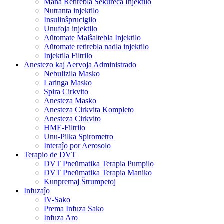
Mana Retirebla Sekureca Injektilo
Nutranta injektilo
Insulinŝprucigilo
Unufoja injektilo
Aŭtomate Malŝaltebla Injektilo
Aŭtomate retirebla nadla injektilo
Injektila Filtrilo
Anestezo kaj Aervoja Administrado
Nebulizila Masko
Laringa Masko
Spira Cirkvito
Anesteza Masko
Anesteza Cirkvita Kompleto
Anesteza Cirkvito
HME-Filtrilo
Unu-Pilka Spirometro
Interaĵo por Aerosolo
Terapio de DVT
DVT Pneŭmatika Terapia Pumpilo
DVT Pneŭmatika Terapia Maniko
Kunpremaj Ŝtrumpetoj
Infuzaĵo
IV-Sako
Prema Infuza Sako
Infuza Aro