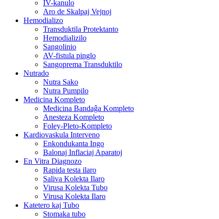
IV-kanulo
Aro de Skalpaj Vejnoj
Hemodializo
Transduktila Protektanto
Hemodializilo
Sangolinio
AV-fistula pinglo
Sangoprema Transduktilo
Nutrado
Nutra Sako
Nutra Pumpilo
Medicina Kompleto
Medicina Bandaĝa Kompleto
Anesteza Kompleto
Foley-Pleto-Kompleto
Kardiovaskula Interveno
Enkondukanta Ingo
Balonaj Inflaciaj Aparatoj
En Vitra Diagnozo
Rapida testa ilaro
Saliva Kolekta Ilaro
Virusa Kolekta Tubo
Virusa Kolekta Ilaro
Katetero kaj Tubo
Stomaka tubo