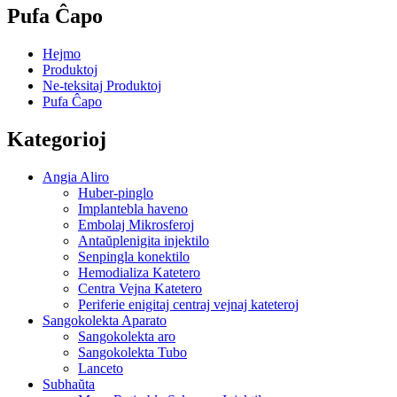
Pufa Ĉapo
Hejmo
Produktoj
Ne-teksitaj Produktoj
Pufa Ĉapo
Kategorioj
Angia Aliro
Huber-pinglo
Implantebla haveno
Embolaj Mikrosferoj
Antaŭplenigita injektilo
Senpingla konektilo
Hemodializa Katetero
Centra Vejna Katetero
Periferie enigitaj centraj vejnaj kateteroj
Sangokolekta Aparato
Sangokolekta aro
Sangokolekta Tubo
Lanceto
Subhaŭta