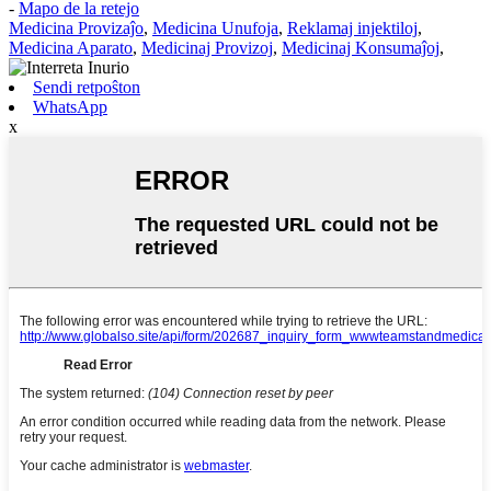
-
Mapo de la retejo
Medicina Provizaĵo
,
Medicina Unufoja
,
Reklamaj injektiloj
,
Medicina Aparato
,
Medicinaj Provizoj
,
Medicinaj Konsumaĵoj
,
Sendi retpoŝton
WhatsApp
x