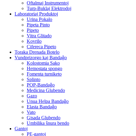
Oftalmaj Instrumentoj
Turp-Buklaj Elektrodoj
Laboratoriaj Produktoj
Urina Pokalo
Pipeta Pinto
Pipeto
Vitra Glitado
Kovrilo
Cifereca Pipeto
Toraka Drenada Botelo
Vundprizorgo kaj Bandaĝo
Kolostomia Sako
Hemostata spongo
Fomenta turniketo
Splinto
POP-Bandaĝo
Medicina Glubendo
Gazo
Unua Helpa Bandaĝo
Elasta Bandaĝo
Vato
Gisada Glubendo
Umbilika ŝnura bendo
Gantoj
PE-gantoj