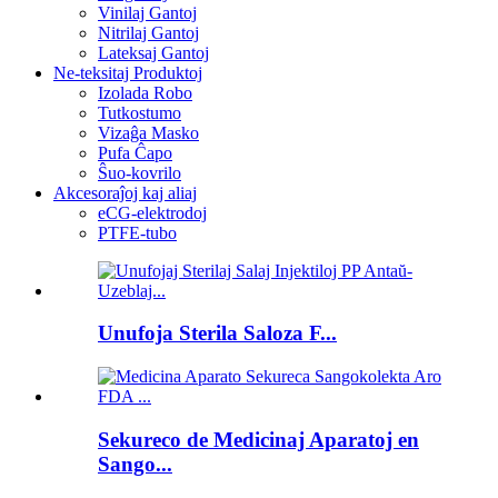
Vinilaj Gantoj
Nitrilaj Gantoj
Lateksaj Gantoj
Ne-teksitaj Produktoj
Izolada Robo
Tutkostumo
Vizaĝa Masko
Pufa Ĉapo
Ŝuo-kovrilo
Akcesoraĵoj kaj aliaj
eCG-elektrodoj
PTFE-tubo
Unufoja Sterila Saloza F...
Sekureco de Medicinaj Aparatoj en
Sango...