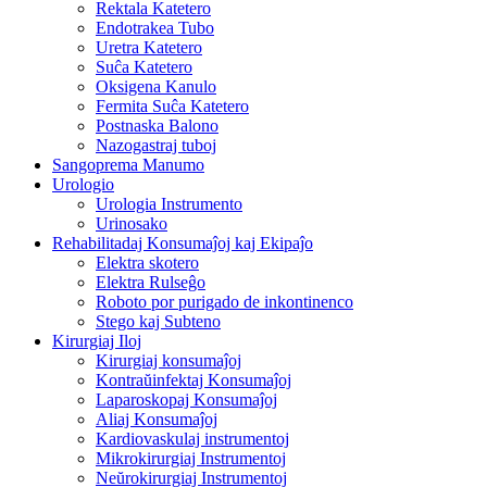
Rektala Katetero
Endotrakea Tubo
Uretra Katetero
Suĉa Katetero
Oksigena Kanulo
Fermita Suĉa Katetero
Postnaska Balono
Nazogastraj tuboj
Sangoprema Manumo
Urologio
Urologia Instrumento
Urinosako
Rehabilitadaj Konsumaĵoj kaj Ekipaĵo
Elektra skotero
Elektra Rulseĝo
Roboto por purigado de inkontinenco
Stego kaj Subteno
Kirurgiaj Iloj
Kirurgiaj konsumaĵoj
Kontraŭinfektaj Konsumaĵoj
Laparoskopaj Konsumaĵoj
Aliaj Konsumaĵoj
Kardiovaskulaj instrumentoj
Mikrokirurgiaj Instrumentoj
Neŭrokirurgiaj Instrumentoj