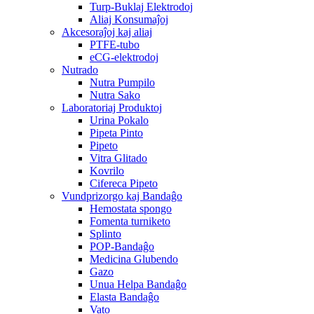
Turp-Buklaj Elektrodoj
Aliaj Konsumaĵoj
Akcesoraĵoj kaj aliaj
PTFE-tubo
eCG-elektrodoj
Nutrado
Nutra Pumpilo
Nutra Sako
Laboratoriaj Produktoj
Urina Pokalo
Pipeta Pinto
Pipeto
Vitra Glitado
Kovrilo
Cifereca Pipeto
Vundprizorgo kaj Bandaĝo
Hemostata spongo
Fomenta turniketo
Splinto
POP-Bandaĝo
Medicina Glubendo
Gazo
Unua Helpa Bandaĝo
Elasta Bandaĝo
Vato