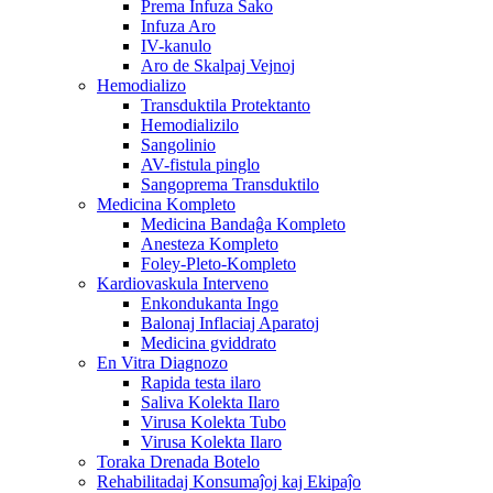
Prema Infuza Sako
Infuza Aro
IV-kanulo
Aro de Skalpaj Vejnoj
Hemodializo
Transduktila Protektanto
Hemodializilo
Sangolinio
AV-fistula pinglo
Sangoprema Transduktilo
Medicina Kompleto
Medicina Bandaĝa Kompleto
Anesteza Kompleto
Foley-Pleto-Kompleto
Kardiovaskula Interveno
Enkondukanta Ingo
Balonaj Inflaciaj Aparatoj
Medicina gviddrato
En Vitra Diagnozo
Rapida testa ilaro
Saliva Kolekta Ilaro
Virusa Kolekta Tubo
Virusa Kolekta Ilaro
Toraka Drenada Botelo
Rehabilitadaj Konsumaĵoj kaj Ekipaĵo