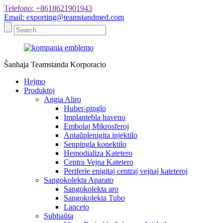
Telefono: +8618621901943
Email: exporting@teamstandmed.com
Ŝanhaja Teamstanda Korporacio
Hejmo
Produktoj
Angia Aliro
Huber-pinglo
Implantebla haveno
Embolaj Mikrosferoj
Antaŭplenigita injektilo
Senpingla konektilo
Hemodializa Katetero
Centra Vejna Katetero
Periferie enigitaj centraj vejnaj kateteroj
Sangokolekta Aparato
Sangokolekta aro
Sangokolekta Tubo
Lanceto
Subhaŭta