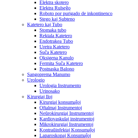
Elektra skotero
Elektra Rulseĝo
Roboto por purigado de inkontinenco
Stego kaj Subteno
Katetero kaj Tubo
Stomaka tubo
Rektala Katetero
Endotrakea Tubo
Uretra Katetero
Suĉa Katetero
Oksigena Kanulo
Fermita Suĉa Katetero
Postnaska Balono
Sangoprema Manumo
Urologio
Urologia Instrumento
Urinosako
Kirurgiaj Iloj
Kirurgiaj konsumaĵoj
Oftalmaj Instrumentoj
Neŭrokirurgiaj Instrumentoj
Kardiovaskulaj instrumentoj
Mikrokirurgiaj Instrumentoj
Kontraŭinfektaj Konsumaĵoj
Laparoskopaj Konsumaĵoj