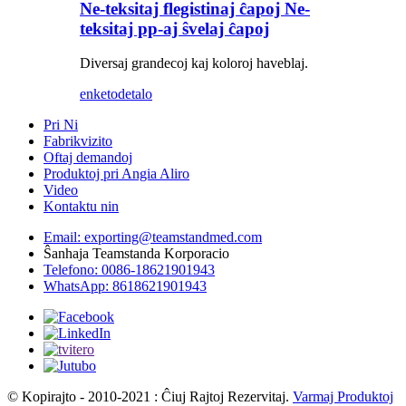
Ne-teksitaj flegistinaj ĉapoj Ne-
teksitaj pp-aj ŝvelaj ĉapoj
Diversaj grandecoj kaj koloroj haveblaj.
enketo
detalo
Pri Ni
Fabrikvizito
Oftaj demandoj
Produktoj pri Angia Aliro
Video
Kontaktu nin
Email: exporting@teamstandmed.com
Ŝanhaja Teamstanda Korporacio
Telefono: 0086-18621901943
WhatsApp: 8618621901943
© Kopirajto - 2010-2021 : Ĉiuj Rajtoj Rezervitaj.
Varmaj Produktoj