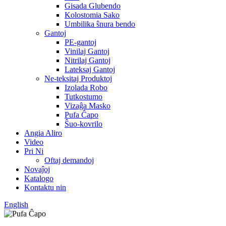
Gisada Glubendo
Kolostomia Sako
Umbilika ŝnura bendo
Gantoj
PE-gantoj
Vinilaj Gantoj
Nitrilaj Gantoj
Lateksaj Gantoj
Ne-teksitaj Produktoj
Izolada Robo
Tutkostumo
Vizaĝa Masko
Pufa Ĉapo
Ŝuo-kovrilo
Angia Aliro
Video
Pri Ni
Oftaj demandoj
Novaĵoj
Katalogo
Kontaktu nin
English