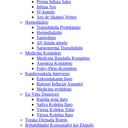
Prema Infuza Sako
Infuza Aro
IV-kanulo
Aro de Skalpaj Vejnoj
Hemodializo
Transduktila Protektanto
Hemodializilo
Sangolinio
AV-fistula pinglo
Sangoprema Transduktilo
Medicina Kompleto
Medicina Bandaĝa Kompleto
Anesteza Kompleto
Foley-Pleto-Kompleto
Kardiovaskula Interveno
Enkondukanta Ingo
Balonaj Inflaciaj Aparatoj
Medicina gviddrato
En Vitra Diagnozo
Rapida testa ilaro
Saliva Kolekta Ilaro
Virusa Kolekta Tubo
Virusa Kolekta Ilaro
Toraka Drenada Botelo
Rehabilitadaj Konsumaĵoj kaj Ekipaĵo