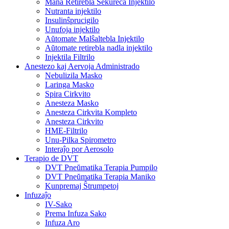
Mana Retirebla Sekureca Injektilo
Nutranta injektilo
Insulinŝprucigilo
Unufoja injektilo
Aŭtomate Malŝaltebla Injektilo
Aŭtomate retirebla nadla injektilo
Injektila Filtrilo
Anestezo kaj Aervoja Administrado
Nebulizila Masko
Laringa Masko
Spira Cirkvito
Anesteza Masko
Anesteza Cirkvita Kompleto
Anesteza Cirkvito
HME-Filtrilo
Unu-Pilka Spirometro
Interaĵo por Aerosolo
Terapio de DVT
DVT Pneŭmatika Terapia Pumpilo
DVT Pneŭmatika Terapia Maniko
Kunpremaj Ŝtrumpetoj
Infuzaĵo
IV-Sako
Prema Infuza Sako
Infuza Aro