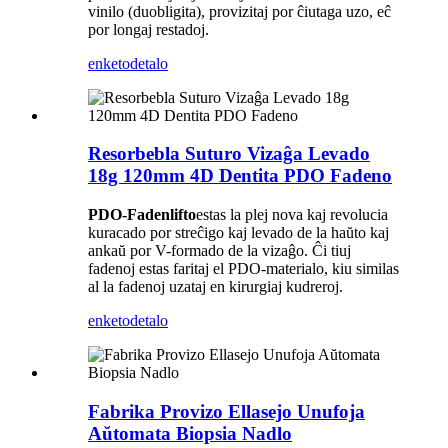
vinilo (duobligita), provizitaj por ĉiutaga uzo, eĉ
por longaj restadoj.
enketo
detalo
Resorbebla Suturo Vizaĝa Levado
18g 120mm 4D Dentita PDO Fadeno
PDO-Fadenlifto
estas la plej nova kaj revolucia
kuracado por streĉigo kaj levado de la haŭto kaj
ankaŭ por V-formado de la vizaĝo. Ĉi tiuj
fadenoj estas faritaj el PDO-materialo, kiu similas
al la fadenoj uzataj en kirurgiaj kudreroj.
enketo
detalo
Fabrika Provizo Ellasejo Unufoja
Aŭtomata Biopsia Nadlo