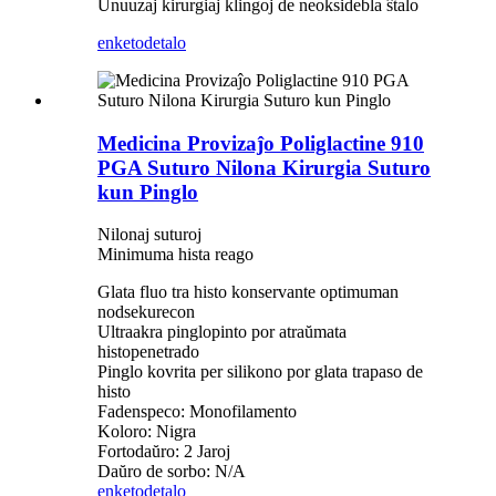
Unuuzaj kirurgiaj klingoj de neoksidebla ŝtalo
enketo
detalo
Medicina Provizaĵo Poliglactine 910
PGA Suturo Nilona Kirurgia Suturo
kun Pinglo
Nilonaj suturoj
Minimuma hista reago
Glata fluo tra histo konservante optimuman
nodsekurecon
Ultraakra pinglopinto por atraŭmata
histopenetrado
Pinglo kovrita per silikono por glata trapaso de
histo
Fadenspeco: Monofilamento
Koloro: Nigra
Fortodaŭro: 2 Jaroj
Daŭro de sorbo: N/A
enketo
detalo