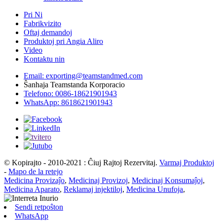
Pri Ni
Fabrikvizito
Oftaj demandoj
Produktoj pri Angia Aliro
Video
Kontaktu nin
Email: exporting@teamstandmed.com
Ŝanhaja Teamstanda Korporacio
Telefono: 0086-18621901943
WhatsApp: 8618621901943
© Kopirajto - 2010-2021 : Ĉiuj Rajtoj Rezervitaj.
Varmaj Produktoj
-
Mapo de la retejo
Medicina Provizaĵo
,
Medicinaj Provizoj
,
Medicinaj Konsumaĵoj
,
Medicina Aparato
,
Reklamaj injektiloj
,
Medicina Unufoja
,
Sendi retpoŝton
WhatsApp