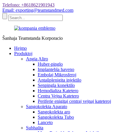
Telefono: +8618621901943
Email: exporting@teamstandmed.com
Ŝanhaja Teamstanda Korporacio
Hejmo
Produktoj
Angia Aliro
Huber-pinglo
Implantebla haveno
Embolaj Mikrosferoj
Antaŭplenigita injektilo
Senpingla konektilo
Hemodializa Katetero
Centra Vejna Katetero
Periferie enigitaj centraj vejnaj kateteroj
Sangokolekta Aparato
Sangokolekta aro
Sangokolekta Tubo
Lanceto
Subhaŭta