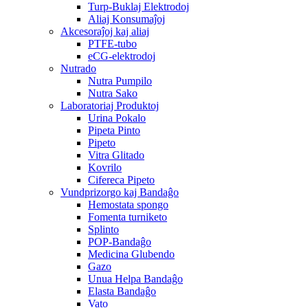
Turp-Buklaj Elektrodoj
Aliaj Konsumaĵoj
Akcesoraĵoj kaj aliaj
PTFE-tubo
eCG-elektrodoj
Nutrado
Nutra Pumpilo
Nutra Sako
Laboratoriaj Produktoj
Urina Pokalo
Pipeta Pinto
Pipeto
Vitra Glitado
Kovrilo
Cifereca Pipeto
Vundprizorgo kaj Bandaĝo
Hemostata spongo
Fomenta turniketo
Splinto
POP-Bandaĝo
Medicina Glubendo
Gazo
Unua Helpa Bandaĝo
Elasta Bandaĝo
Vato