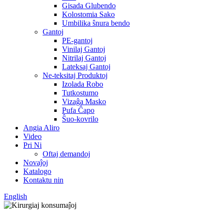
Gisada Glubendo
Kolostomia Sako
Umbilika ŝnura bendo
Gantoj
PE-gantoj
Vinilaj Gantoj
Nitrilaj Gantoj
Lateksaj Gantoj
Ne-teksitaj Produktoj
Izolada Robo
Tutkostumo
Vizaĝa Masko
Pufa Ĉapo
Ŝuo-kovrilo
Angia Aliro
Video
Pri Ni
Oftaj demandoj
Novaĵoj
Katalogo
Kontaktu nin
English