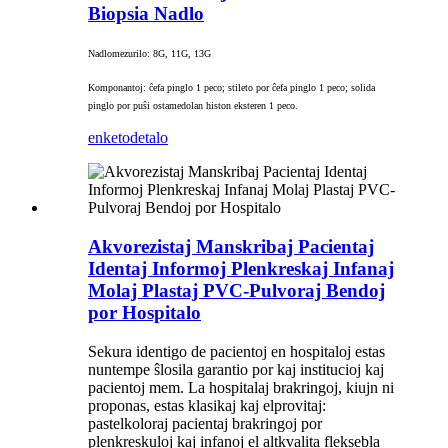
Biopsia Nadlo
Nadlomezurilo: 8G, 11G, 13G
Komponantoj: ĉefa pinglo 1 peco; stileto por ĉefa pinglo 1 peco; solida
pinglo por puŝi ostamedolan histon eksteren 1 peco.
enketo
detalo
Akvorezistaj Manskribaj Pacientaj
Identaj Informoj Plenkreskaj Infanaj
Molaj Plastaj PVC-Pulvoraj Bendoj
por Hospitalo
Sekura identigo de pacientoj en hospitaloj estas
nuntempe ŝlosila garantio por kaj institucioj kaj
pacientoj mem. La hospitalaj brakringoj, kiujn ni
proponas, estas klasikaj kaj elprovitaj:
pastelkoloraj pacientaj brakringoj por
plenkreskuloj kaj infanoj el altkvalita fleksebla