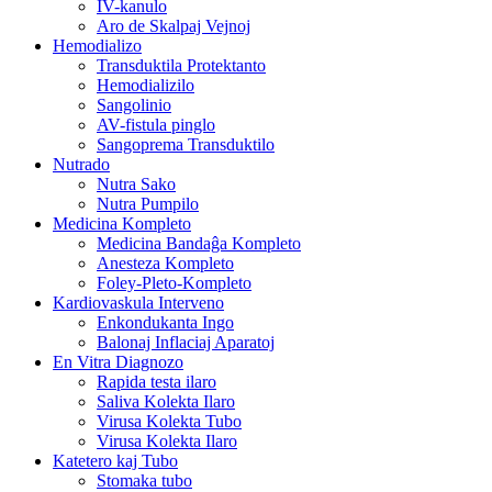
IV-kanulo
Aro de Skalpaj Vejnoj
Hemodializo
Transduktila Protektanto
Hemodializilo
Sangolinio
AV-fistula pinglo
Sangoprema Transduktilo
Nutrado
Nutra Sako
Nutra Pumpilo
Medicina Kompleto
Medicina Bandaĝa Kompleto
Anesteza Kompleto
Foley-Pleto-Kompleto
Kardiovaskula Interveno
Enkondukanta Ingo
Balonaj Inflaciaj Aparatoj
En Vitra Diagnozo
Rapida testa ilaro
Saliva Kolekta Ilaro
Virusa Kolekta Tubo
Virusa Kolekta Ilaro
Katetero kaj Tubo
Stomaka tubo