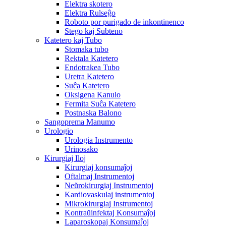
Elektra skotero
Elektra Rulseĝo
Roboto por purigado de inkontinenco
Stego kaj Subteno
Katetero kaj Tubo
Stomaka tubo
Rektala Katetero
Endotrakea Tubo
Uretra Katetero
Suĉa Katetero
Oksigena Kanulo
Fermita Suĉa Katetero
Postnaska Balono
Sangoprema Manumo
Urologio
Urologia Instrumento
Urinosako
Kirurgiaj Iloj
Kirurgiaj konsumaĵoj
Oftalmaj Instrumentoj
Neŭrokirurgiaj Instrumentoj
Kardiovaskulaj instrumentoj
Mikrokirurgiaj Instrumentoj
Kontraŭinfektaj Konsumaĵoj
Laparoskopaj Konsumaĵoj