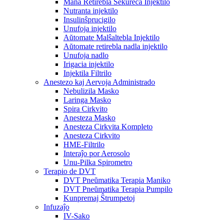
Mana Retirebla Sekureca Injektilo
Nutranta injektilo
Insulinŝprucigilo
Unufoja injektilo
Aŭtomate Malŝaltebla Injektilo
Aŭtomate retirebla nadla injektilo
Unufoja nadlo
Irigacia injektilo
Injektila Filtrilo
Anestezo kaj Aervoja Administrado
Nebulizila Masko
Laringa Masko
Spira Cirkvito
Anesteza Masko
Anesteza Cirkvita Kompleto
Anesteza Cirkvito
HME-Filtrilo
Interaĵo por Aerosolo
Unu-Pilka Spirometro
Terapio de DVT
DVT Pneŭmatika Terapia Maniko
DVT Pneŭmatika Terapia Pumpilo
Kunpremaj Ŝtrumpetoj
Infuzaĵo
IV-Sako