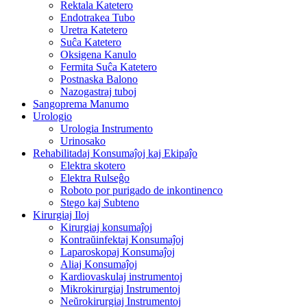
Rektala Katetero
Endotrakea Tubo
Uretra Katetero
Suĉa Katetero
Oksigena Kanulo
Fermita Suĉa Katetero
Postnaska Balono
Nazogastraj tuboj
Sangoprema Manumo
Urologio
Urologia Instrumento
Urinosako
Rehabilitadaj Konsumaĵoj kaj Ekipaĵo
Elektra skotero
Elektra Rulseĝo
Roboto por purigado de inkontinenco
Stego kaj Subteno
Kirurgiaj Iloj
Kirurgiaj konsumaĵoj
Kontraŭinfektaj Konsumaĵoj
Laparoskopaj Konsumaĵoj
Aliaj Konsumaĵoj
Kardiovaskulaj instrumentoj
Mikrokirurgiaj Instrumentoj
Neŭrokirurgiaj Instrumentoj