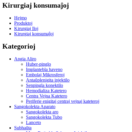
Kirurgiaj konsumaĵoj
Hejmo
Produktoj
Kirurgiaj Iloj
Kirurgiaj konsumaĵoj
Kategorioj
Angia Aliro
Huber-pinglo
Implantebla haveno
Embolaj Mikrosferoj
Antaŭplenigita injektilo
Senpingla konektilo
Hemodializa Katetero
Centra Vejna Katetero
Periferie enigitaj centraj vejnaj kateteroj
Sangokolekta Aparato
Sangokolekta aro
Sangokolekta Tubo
Lanceto
Subhaŭta