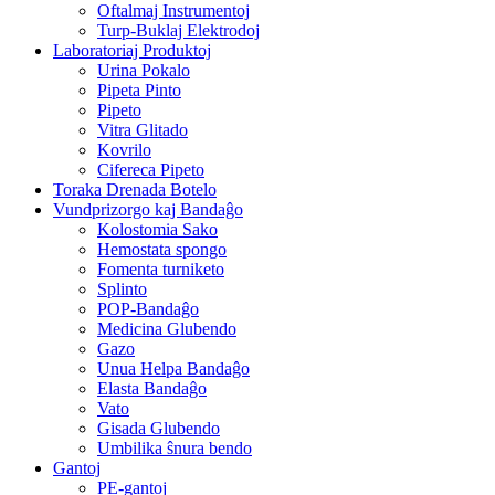
Oftalmaj Instrumentoj
Turp-Buklaj Elektrodoj
Laboratoriaj Produktoj
Urina Pokalo
Pipeta Pinto
Pipeto
Vitra Glitado
Kovrilo
Cifereca Pipeto
Toraka Drenada Botelo
Vundprizorgo kaj Bandaĝo
Kolostomia Sako
Hemostata spongo
Fomenta turniketo
Splinto
POP-Bandaĝo
Medicina Glubendo
Gazo
Unua Helpa Bandaĝo
Elasta Bandaĝo
Vato
Gisada Glubendo
Umbilika ŝnura bendo
Gantoj
PE-gantoj