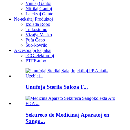
Vinilaj Gantoj
Nitrilaj Gantoj
Lateksaj Gantoj
Ne-teksitaj Produktoj
Izolada Robo
Tutkostumo
Vizaĝa Masko
Pufa Ĉapo
Ŝuo-kovrilo
Akcesoraĵoj kaj aliaj
eCG-elektrodoj
PTFE-tubo
Unufoja Sterila Saloza F...
Sekureco de Medicinaj Aparatoj en
Sango...