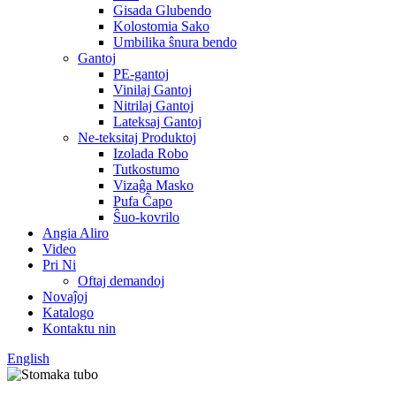
Gisada Glubendo
Kolostomia Sako
Umbilika ŝnura bendo
Gantoj
PE-gantoj
Vinilaj Gantoj
Nitrilaj Gantoj
Lateksaj Gantoj
Ne-teksitaj Produktoj
Izolada Robo
Tutkostumo
Vizaĝa Masko
Pufa Ĉapo
Ŝuo-kovrilo
Angia Aliro
Video
Pri Ni
Oftaj demandoj
Novaĵoj
Katalogo
Kontaktu nin
English