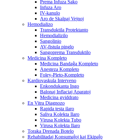
Prema Infuza Sako
Infuza Aro
IV-kanulo
Aro de Skalpaj Vejnoj
Hemodializo
Transduktila Protektanto
Hemodializilo
Sangolinio
AV-fistula pinglo
Sangoprema Transduktilo
Medicina Kompleto
Medicina Bandaĝa Kompleto
Anesteza Kompleto
Foley-Pleto-Kompleto
Kardiovaskula Interveno
Enkondukanta Ingo
Balonaj Inflaciaj Aparatoj
Medicina gviddrato
En Vitra Diagnozo
Rapida testa ilaro
Saliva Kolekta Ilaro
Virusa Kolekta Tubo
Virusa Kolekta Ilaro
Toraka Drenada Botelo
Rehabilitadaj Konsumaĵoj kaj Ekipaĵo