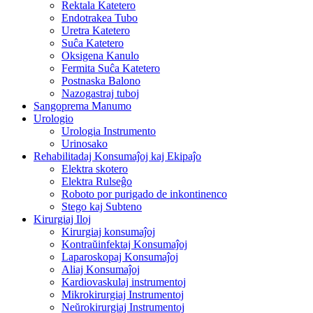
Rektala Katetero
Endotrakea Tubo
Uretra Katetero
Suĉa Katetero
Oksigena Kanulo
Fermita Suĉa Katetero
Postnaska Balono
Nazogastraj tuboj
Sangoprema Manumo
Urologio
Urologia Instrumento
Urinosako
Rehabilitadaj Konsumaĵoj kaj Ekipaĵo
Elektra skotero
Elektra Rulseĝo
Roboto por purigado de inkontinenco
Stego kaj Subteno
Kirurgiaj Iloj
Kirurgiaj konsumaĵoj
Kontraŭinfektaj Konsumaĵoj
Laparoskopaj Konsumaĵoj
Aliaj Konsumaĵoj
Kardiovaskulaj instrumentoj
Mikrokirurgiaj Instrumentoj
Neŭrokirurgiaj Instrumentoj