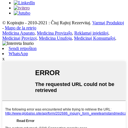
© Kopirajto - 2010-2021 : Ĉiuj Rajtoj Rezervitaj.
Varmaj Produktoj
-
Mapo de la retejo
Medicina Aparato
,
Medicina Provizaĵo
,
Reklamaj injektiloj
,
Medicinaj Provizoj
,
Medicina Unufoja
,
Medicinaj Konsumaĵoj
,
Sendi retpoŝton
WhatsApp
x