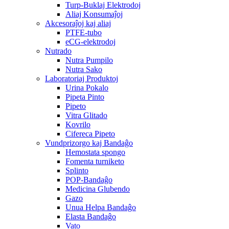
Turp-Buklaj Elektrodoj
Aliaj Konsumaĵoj
Akcesoraĵoj kaj aliaj
PTFE-tubo
eCG-elektrodoj
Nutrado
Nutra Pumpilo
Nutra Sako
Laboratoriaj Produktoj
Urina Pokalo
Pipeta Pinto
Pipeto
Vitra Glitado
Kovrilo
Cifereca Pipeto
Vundprizorgo kaj Bandaĝo
Hemostata spongo
Fomenta turniketo
Splinto
POP-Bandaĝo
Medicina Glubendo
Gazo
Unua Helpa Bandaĝo
Elasta Bandaĝo
Vato