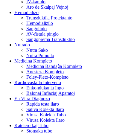
IV-kanulo
Aro de Skalpaj Vejnoj
Hemodializo
Transduktila Protektanto
Hemodializilo
Sangolinio
AV-fistula pinglo
Sangoprema Transduktilo
Nutrado
Nutra Sako
Nutra Pumpilo
Medicina Kompleto
Medicina Bandaĝa Kompleto
Anesteza Kompleto
Foley-Pleto-Kompleto
Kardiovaskula Interveno
Enkondukanta Ingo
Balonaj Inflaciaj Aparatoj
En Vitra Diagnozo
Rapida testa ilaro
Saliva Kolekta Ilaro
Virusa Kolekta Tubo
Virusa Kolekta Ilaro
Katetero kaj Tubo
Stomaka tubo