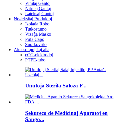
Vinilaj Gantoj
Nitrilaj Gantoj
Lateksaj Gantoj
Ne-teksitaj Produktoj
Izolada Robo
Tutkostumo
Vizaĝa Masko
Pufa Ĉapo
Ŝuo-kovrilo
Akcesoraĵoj kaj aliaj
eCG-elektrodoj
PTFE-tubo
Unufoja Sterila Saloza F...
Sekureco de Medicinaj Aparatoj en
Sango...