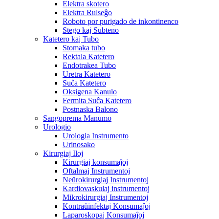
Elektra skotero
Elektra Rulseĝo
Roboto por purigado de inkontinenco
Stego kaj Subteno
Katetero kaj Tubo
Stomaka tubo
Rektala Katetero
Endotrakea Tubo
Uretra Katetero
Suĉa Katetero
Oksigena Kanulo
Fermita Suĉa Katetero
Postnaska Balono
Sangoprema Manumo
Urologio
Urologia Instrumento
Urinosako
Kirurgiaj Iloj
Kirurgiaj konsumaĵoj
Oftalmaj Instrumentoj
Neŭrokirurgiaj Instrumentoj
Kardiovaskulaj instrumentoj
Mikrokirurgiaj Instrumentoj
Kontraŭinfektaj Konsumaĵoj
Laparoskopaj Konsumaĵoj