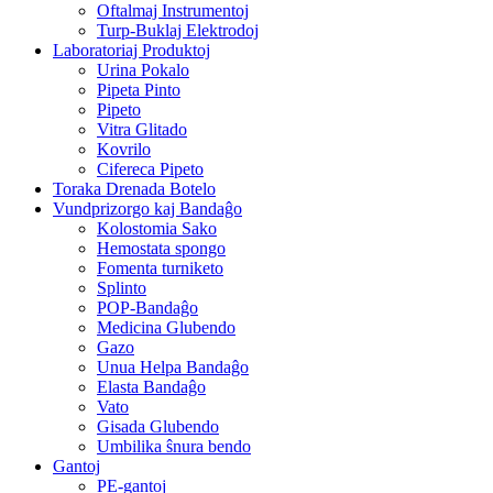
Oftalmaj Instrumentoj
Turp-Buklaj Elektrodoj
Laboratoriaj Produktoj
Urina Pokalo
Pipeta Pinto
Pipeto
Vitra Glitado
Kovrilo
Cifereca Pipeto
Toraka Drenada Botelo
Vundprizorgo kaj Bandaĝo
Kolostomia Sako
Hemostata spongo
Fomenta turniketo
Splinto
POP-Bandaĝo
Medicina Glubendo
Gazo
Unua Helpa Bandaĝo
Elasta Bandaĝo
Vato
Gisada Glubendo
Umbilika ŝnura bendo
Gantoj
PE-gantoj