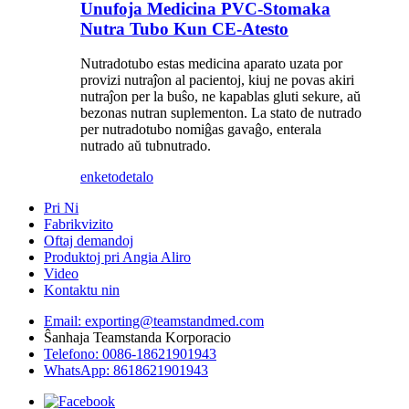
Unufoja Medicina PVC-Stomaka
Nutra Tubo Kun CE-Atesto
Nutradotubo estas medicina aparato uzata por
provizi nutraĵon al pacientoj, kiuj ne povas akiri
nutraĵon per la buŝo, ne kapablas gluti sekure, aŭ
bezonas nutran suplementon. La stato de nutrado
per nutradotubo nomiĝas gavaĝo, enterala
nutrado aŭ tubnutrado.
enketo
detalo
Pri Ni
Fabrikvizito
Oftaj demandoj
Produktoj pri Angia Aliro
Video
Kontaktu nin
Email: exporting@teamstandmed.com
Ŝanhaja Teamstanda Korporacio
Telefono: 0086-18621901943
WhatsApp: 8618621901943