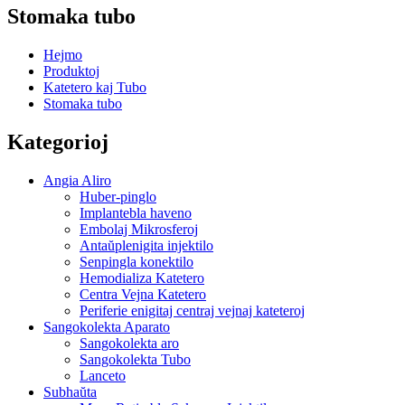
Stomaka tubo
Hejmo
Produktoj
Katetero kaj Tubo
Stomaka tubo
Kategorioj
Angia Aliro
Huber-pinglo
Implantebla haveno
Embolaj Mikrosferoj
Antaŭplenigita injektilo
Senpingla konektilo
Hemodializa Katetero
Centra Vejna Katetero
Periferie enigitaj centraj vejnaj kateteroj
Sangokolekta Aparato
Sangokolekta aro
Sangokolekta Tubo
Lanceto
Subhaŭta