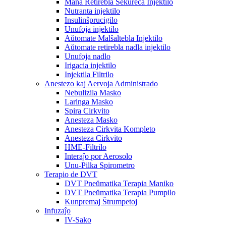
Mana Retirebla Sekureca Injektilo
Nutranta injektilo
Insulinŝprucigilo
Unufoja injektilo
Aŭtomate Malŝaltebla Injektilo
Aŭtomate retirebla nadla injektilo
Unufoja nadlo
Irigacia injektilo
Injektila Filtrilo
Anestezo kaj Aervoja Administrado
Nebulizila Masko
Laringa Masko
Spira Cirkvito
Anesteza Masko
Anesteza Cirkvita Kompleto
Anesteza Cirkvito
HME-Filtrilo
Interaĵo por Aerosolo
Unu-Pilka Spirometro
Terapio de DVT
DVT Pneŭmatika Terapia Maniko
DVT Pneŭmatika Terapia Pumpilo
Kunpremaj Ŝtrumpetoj
Infuzaĵo
IV-Sako