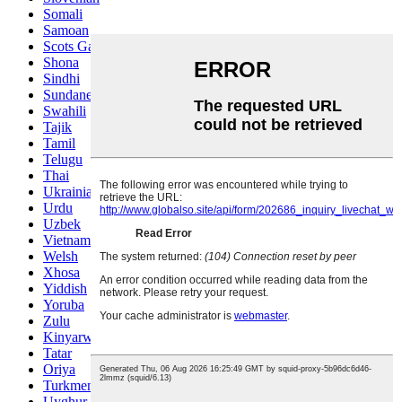
Somali
Samoan
Scots Gaelic
Shona
Sindhi
Sundanese
Swahili
Tajik
Tamil
Telugu
Thai
Ukrainian
Urdu
Uzbek
Vietnamese
Welsh
Xhosa
Yiddish
Yoruba
Zulu
Kinyarwanda
Tatar
Oriya
Turkmen
Uyghur