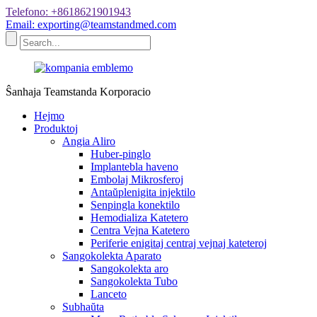
Telefono: +8618621901943
Email: exporting@teamstandmed.com
Ŝanhaja Teamstanda Korporacio
Hejmo
Produktoj
Angia Aliro
Huber-pinglo
Implantebla haveno
Embolaj Mikrosferoj
Antaŭplenigita injektilo
Senpingla konektilo
Hemodializa Katetero
Centra Vejna Katetero
Periferie enigitaj centraj vejnaj kateteroj
Sangokolekta Aparato
Sangokolekta aro
Sangokolekta Tubo
Lanceto
Subhaŭta