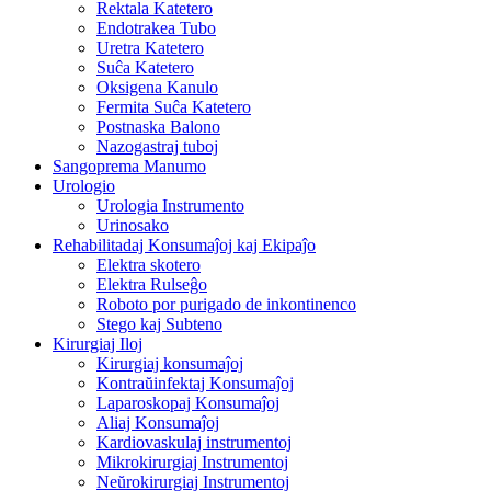
Rektala Katetero
Endotrakea Tubo
Uretra Katetero
Suĉa Katetero
Oksigena Kanulo
Fermita Suĉa Katetero
Postnaska Balono
Nazogastraj tuboj
Sangoprema Manumo
Urologio
Urologia Instrumento
Urinosako
Rehabilitadaj Konsumaĵoj kaj Ekipaĵo
Elektra skotero
Elektra Rulseĝo
Roboto por purigado de inkontinenco
Stego kaj Subteno
Kirurgiaj Iloj
Kirurgiaj konsumaĵoj
Kontraŭinfektaj Konsumaĵoj
Laparoskopaj Konsumaĵoj
Aliaj Konsumaĵoj
Kardiovaskulaj instrumentoj
Mikrokirurgiaj Instrumentoj
Neŭrokirurgiaj Instrumentoj