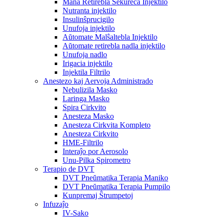
Mana Retirebla Sekureca Injektilo
Nutranta injektilo
Insulinŝprucigilo
Unufoja injektilo
Aŭtomate Malŝaltebla Injektilo
Aŭtomate retirebla nadla injektilo
Unufoja nadlo
Irigacia injektilo
Injektila Filtrilo
Anestezo kaj Aervoja Administrado
Nebulizila Masko
Laringa Masko
Spira Cirkvito
Anesteza Masko
Anesteza Cirkvita Kompleto
Anesteza Cirkvito
HME-Filtrilo
Interaĵo por Aerosolo
Unu-Pilka Spirometro
Terapio de DVT
DVT Pneŭmatika Terapia Maniko
DVT Pneŭmatika Terapia Pumpilo
Kunpremaj Ŝtrumpetoj
Infuzaĵo
IV-Sako