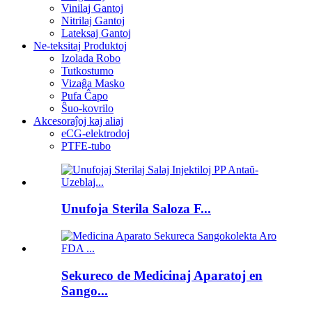
Vinilaj Gantoj
Nitrilaj Gantoj
Lateksaj Gantoj
Ne-teksitaj Produktoj
Izolada Robo
Tutkostumo
Vizaĝa Masko
Pufa Ĉapo
Ŝuo-kovrilo
Akcesoraĵoj kaj aliaj
eCG-elektrodoj
PTFE-tubo
Unufoja Sterila Saloza F...
Sekureco de Medicinaj Aparatoj en
Sango...