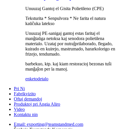
Unuuzaj Gantoj el Gisita Polietileno (CPE)
Teksturita * Senpulvora * Ne farita el natura
kaŭĉuka latekso
Unuuzaj PE-sanigaj gantoj estas faritaj el
manĝtaŭga netoksa kaj senodora polietilena
materialo. Uzataj por nutraĵprilaborado, flegado,
kuirado en kuirejo, mastrumado, hararkolorigo en
frizejo, tendumado.
barbekuo, ktp. kaj kiam restoracioj bezonas tuŝi
manĝaĵon per la manoj.
enketo
detalo
Pri Ni
Fabrikvizito
Oftaj demandoj
Produktoj pri Angia Aliro
Video
Kontaktu nin
Email: exporting@teamstandmed.com