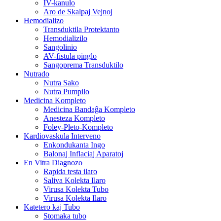
IV-kanulo
Aro de Skalpaj Vejnoj
Hemodializo
Transduktila Protektanto
Hemodializilo
Sangolinio
AV-fistula pinglo
Sangoprema Transduktilo
Nutrado
Nutra Sako
Nutra Pumpilo
Medicina Kompleto
Medicina Bandaĝa Kompleto
Anesteza Kompleto
Foley-Pleto-Kompleto
Kardiovaskula Interveno
Enkondukanta Ingo
Balonaj Inflaciaj Aparatoj
En Vitra Diagnozo
Rapida testa ilaro
Saliva Kolekta Ilaro
Virusa Kolekta Tubo
Virusa Kolekta Ilaro
Katetero kaj Tubo
Stomaka tubo