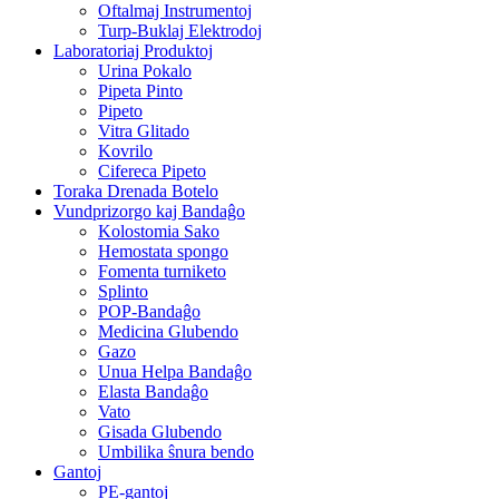
Oftalmaj Instrumentoj
Turp-Buklaj Elektrodoj
Laboratoriaj Produktoj
Urina Pokalo
Pipeta Pinto
Pipeto
Vitra Glitado
Kovrilo
Cifereca Pipeto
Toraka Drenada Botelo
Vundprizorgo kaj Bandaĝo
Kolostomia Sako
Hemostata spongo
Fomenta turniketo
Splinto
POP-Bandaĝo
Medicina Glubendo
Gazo
Unua Helpa Bandaĝo
Elasta Bandaĝo
Vato
Gisada Glubendo
Umbilika ŝnura bendo
Gantoj
PE-gantoj