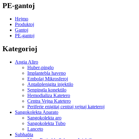
PE-gantoj
Hejmo
Produktoj
Gantoj
PE-gantoj
Kategorioj
Angia Aliro
Huber-pinglo
Implantebla haveno
Embolaj Mikrosferoj
Antaŭplenigita injektilo
Senpingla konektilo
Hemodializa Katetero
Centra Vejna Katetero
Periferie enigitaj centraj vejnaj kateteroj
Sangokolekta Aparato
Sangokolekta aro
Sangokolekta Tubo
Lanceto
Subhaŭta