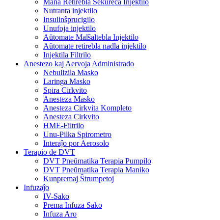
Mana Retirebla Sekureca Injektilo
Nutranta injektilo
Insulinŝprucigilo
Unufoja injektilo
Aŭtomate Malŝaltebla Injektilo
Aŭtomate retirebla nadla injektilo
Injektila Filtrilo
Anestezo kaj Aervoja Administrado
Nebulizila Masko
Laringa Masko
Spira Cirkvito
Anesteza Masko
Anesteza Cirkvita Kompleto
Anesteza Cirkvito
HME-Filtrilo
Unu-Pilka Spirometro
Interaĵo por Aerosolo
Terapio de DVT
DVT Pneŭmatika Terapia Pumpilo
DVT Pneŭmatika Terapia Maniko
Kunpremaj Ŝtrumpetoj
Infuzaĵo
IV-Sako
Prema Infuza Sako
Infuza Aro