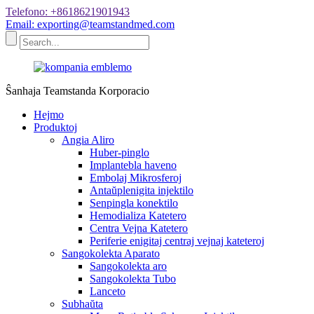
Telefono: +8618621901943
Email: exporting@teamstandmed.com
Ŝanhaja Teamstanda Korporacio
Hejmo
Produktoj
Angia Aliro
Huber-pinglo
Implantebla haveno
Embolaj Mikrosferoj
Antaŭplenigita injektilo
Senpingla konektilo
Hemodializa Katetero
Centra Vejna Katetero
Periferie enigitaj centraj vejnaj kateteroj
Sangokolekta Aparato
Sangokolekta aro
Sangokolekta Tubo
Lanceto
Subhaŭta