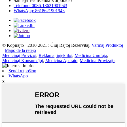
Ŝanhaja Teamstanda Korporacio
Telefono: 0086-18621901943
WhatsApp: 8618621901943
© Kopirajto - 2010-2021 : Ĉiuj Rajtoj Rezervitaj.
Varmaj Produktoj
-
Mapo de la retejo
Medicinaj Provizoj
,
Reklamaj injektiloj
,
Medicina Unufoja
,
Medicinaj Konsumaĵoj
,
Medicina Aparato
,
Medicina Provizaĵo
,
Sendi retpoŝton
WhatsApp
x