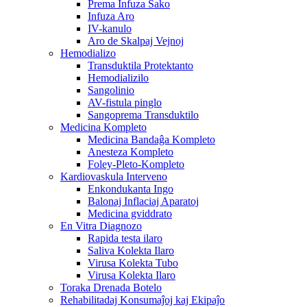
Prema Infuza Sako
Infuza Aro
IV-kanulo
Aro de Skalpaj Vejnoj
Hemodializo
Transduktila Protektanto
Hemodializilo
Sangolinio
AV-fistula pinglo
Sangoprema Transduktilo
Medicina Kompleto
Medicina Bandaĝa Kompleto
Anesteza Kompleto
Foley-Pleto-Kompleto
Kardiovaskula Interveno
Enkondukanta Ingo
Balonaj Inflaciaj Aparatoj
Medicina gviddrato
En Vitra Diagnozo
Rapida testa ilaro
Saliva Kolekta Ilaro
Virusa Kolekta Tubo
Virusa Kolekta Ilaro
Toraka Drenada Botelo
Rehabilitadaj Konsumaĵoj kaj Ekipaĵo