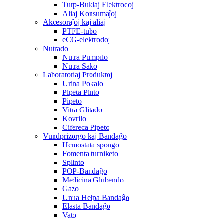
Turp-Buklaj Elektrodoj
Aliaj Konsumaĵoj
Akcesoraĵoj kaj aliaj
PTFE-tubo
eCG-elektrodoj
Nutrado
Nutra Pumpilo
Nutra Sako
Laboratoriaj Produktoj
Urina Pokalo
Pipeta Pinto
Pipeto
Vitra Glitado
Kovrilo
Cifereca Pipeto
Vundprizorgo kaj Bandaĝo
Hemostata spongo
Fomenta turniketo
Splinto
POP-Bandaĝo
Medicina Glubendo
Gazo
Unua Helpa Bandaĝo
Elasta Bandaĝo
Vato