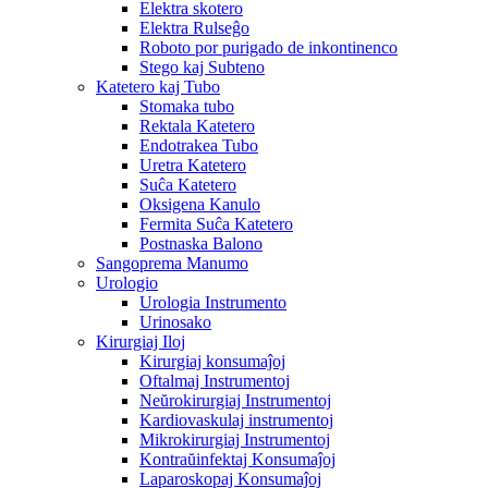
Elektra skotero
Elektra Rulseĝo
Roboto por purigado de inkontinenco
Stego kaj Subteno
Katetero kaj Tubo
Stomaka tubo
Rektala Katetero
Endotrakea Tubo
Uretra Katetero
Suĉa Katetero
Oksigena Kanulo
Fermita Suĉa Katetero
Postnaska Balono
Sangoprema Manumo
Urologio
Urologia Instrumento
Urinosako
Kirurgiaj Iloj
Kirurgiaj konsumaĵoj
Oftalmaj Instrumentoj
Neŭrokirurgiaj Instrumentoj
Kardiovaskulaj instrumentoj
Mikrokirurgiaj Instrumentoj
Kontraŭinfektaj Konsumaĵoj
Laparoskopaj Konsumaĵoj