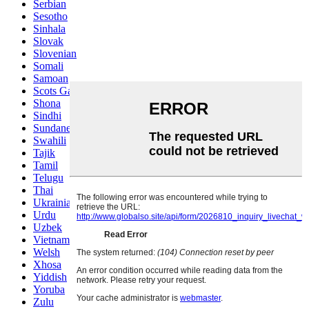
Serbian
Sesotho
Sinhala
Slovak
Slovenian
Somali
Samoan
Scots Gaelic
Shona
Sindhi
Sundanese
Swahili
Tajik
Tamil
Telugu
Thai
Ukrainian
Urdu
Uzbek
Vietnamese
Welsh
Xhosa
Yiddish
Yoruba
Zulu