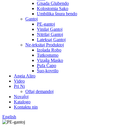
Gisada Glubendo
Kolostomia Sako
Umbilika ŝnura bendo
Gantoj
PE-gantoj
Vinilaj Gantoj
Nitrilaj Gantoj
Lateksaj Gantoj
Ne-teksitaj Produktoj
Izolada Robo
Tutkostumo
Vizaĝa Masko
Pufa Ĉapo
Ŝuo-kovrilo
Angia Aliro
Video
Pri Ni
Oftaj demandoj
Novaĵoj
Katalogo
Kontaktu nin
English