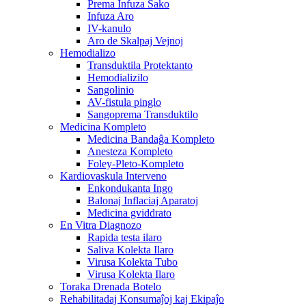
Prema Infuza Sako
Infuza Aro
IV-kanulo
Aro de Skalpaj Vejnoj
Hemodializo
Transduktila Protektanto
Hemodializilo
Sangolinio
AV-fistula pinglo
Sangoprema Transduktilo
Medicina Kompleto
Medicina Bandaĝa Kompleto
Anesteza Kompleto
Foley-Pleto-Kompleto
Kardiovaskula Interveno
Enkondukanta Ingo
Balonaj Inflaciaj Aparatoj
Medicina gviddrato
En Vitra Diagnozo
Rapida testa ilaro
Saliva Kolekta Ilaro
Virusa Kolekta Tubo
Virusa Kolekta Ilaro
Toraka Drenada Botelo
Rehabilitadaj Konsumaĵoj kaj Ekipaĵo