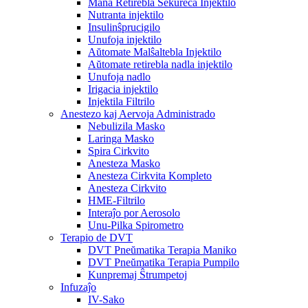
Mana Retirebla Sekureca Injektilo
Nutranta injektilo
Insulinŝprucigilo
Unufoja injektilo
Aŭtomate Malŝaltebla Injektilo
Aŭtomate retirebla nadla injektilo
Unufoja nadlo
Irigacia injektilo
Injektila Filtrilo
Anestezo kaj Aervoja Administrado
Nebulizila Masko
Laringa Masko
Spira Cirkvito
Anesteza Masko
Anesteza Cirkvita Kompleto
Anesteza Cirkvito
HME-Filtrilo
Interaĵo por Aerosolo
Unu-Pilka Spirometro
Terapio de DVT
DVT Pneŭmatika Terapia Maniko
DVT Pneŭmatika Terapia Pumpilo
Kunpremaj Ŝtrumpetoj
Infuzaĵo
IV-Sako