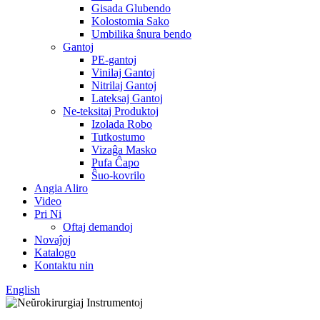
Gisada Glubendo
Kolostomia Sako
Umbilika ŝnura bendo
Gantoj
PE-gantoj
Vinilaj Gantoj
Nitrilaj Gantoj
Lateksaj Gantoj
Ne-teksitaj Produktoj
Izolada Robo
Tutkostumo
Vizaĝa Masko
Pufa Ĉapo
Ŝuo-kovrilo
Angia Aliro
Video
Pri Ni
Oftaj demandoj
Novaĵoj
Katalogo
Kontaktu nin
English