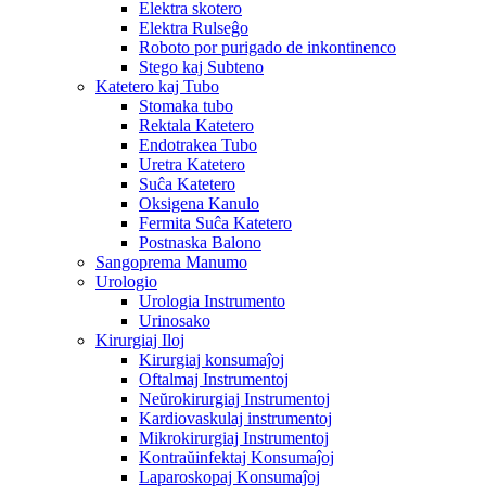
Elektra skotero
Elektra Rulseĝo
Roboto por purigado de inkontinenco
Stego kaj Subteno
Katetero kaj Tubo
Stomaka tubo
Rektala Katetero
Endotrakea Tubo
Uretra Katetero
Suĉa Katetero
Oksigena Kanulo
Fermita Suĉa Katetero
Postnaska Balono
Sangoprema Manumo
Urologio
Urologia Instrumento
Urinosako
Kirurgiaj Iloj
Kirurgiaj konsumaĵoj
Oftalmaj Instrumentoj
Neŭrokirurgiaj Instrumentoj
Kardiovaskulaj instrumentoj
Mikrokirurgiaj Instrumentoj
Kontraŭinfektaj Konsumaĵoj
Laparoskopaj Konsumaĵoj