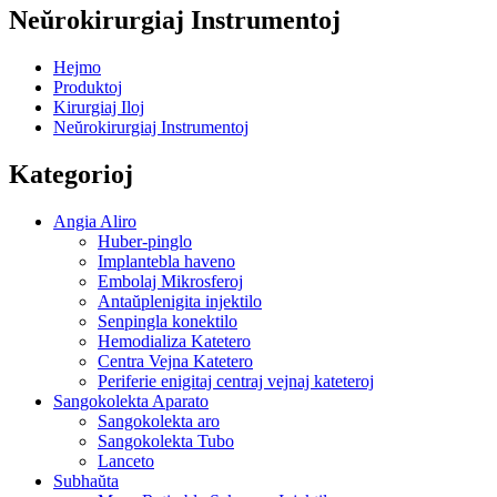
Neŭrokirurgiaj Instrumentoj
Hejmo
Produktoj
Kirurgiaj Iloj
Neŭrokirurgiaj Instrumentoj
Kategorioj
Angia Aliro
Huber-pinglo
Implantebla haveno
Embolaj Mikrosferoj
Antaŭplenigita injektilo
Senpingla konektilo
Hemodializa Katetero
Centra Vejna Katetero
Periferie enigitaj centraj vejnaj kateteroj
Sangokolekta Aparato
Sangokolekta aro
Sangokolekta Tubo
Lanceto
Subhaŭta