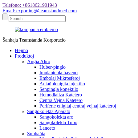
Telefono: +8618621901943
Email: exporting@teamstandmed.com
Ŝanhaja Teamstanda Korporacio
Hejmo
Produktoj
Angia Aliro
Huber-pinglo
Implantebla haveno
Embolaj Mikrosferoj
Antaŭplenigita injektilo
Senpingla konektilo
Hemodializa Katetero
Centra Vejna Katetero
Periferie enigitaj centraj vejnaj kateteroj
Sangokolekta Aparato
Sangokolekta aro
Sangokolekta Tubo
Lanceto
Subhaŭta