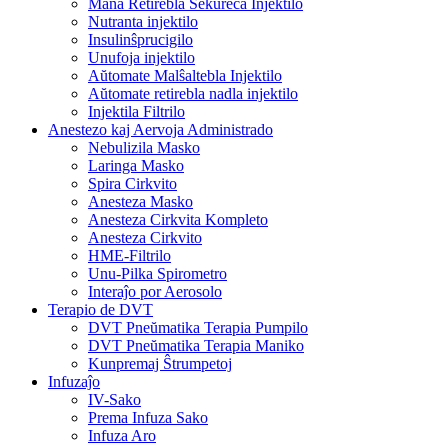
Mana Retirebla Sekureca Injektilo
Nutranta injektilo
Insulinŝprucigilo
Unufoja injektilo
Aŭtomate Malŝaltebla Injektilo
Aŭtomate retirebla nadla injektilo
Injektila Filtrilo
Anestezo kaj Aervoja Administrado
Nebulizila Masko
Laringa Masko
Spira Cirkvito
Anesteza Masko
Anesteza Cirkvita Kompleto
Anesteza Cirkvito
HME-Filtrilo
Unu-Pilka Spirometro
Interaĵo por Aerosolo
Terapio de DVT
DVT Pneŭmatika Terapia Pumpilo
DVT Pneŭmatika Terapia Maniko
Kunpremaj Ŝtrumpetoj
Infuzaĵo
IV-Sako
Prema Infuza Sako
Infuza Aro