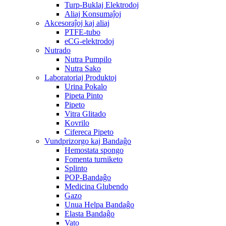
Turp-Buklaj Elektrodoj
Aliaj Konsumaĵoj
Akcesoraĵoj kaj aliaj
PTFE-tubo
eCG-elektrodoj
Nutrado
Nutra Pumpilo
Nutra Sako
Laboratoriaj Produktoj
Urina Pokalo
Pipeta Pinto
Pipeto
Vitra Glitado
Kovrilo
Cifereca Pipeto
Vundprizorgo kaj Bandaĝo
Hemostata spongo
Fomenta turniketo
Splinto
POP-Bandaĝo
Medicina Glubendo
Gazo
Unua Helpa Bandaĝo
Elasta Bandaĝo
Vato