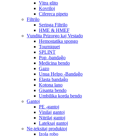
Vitra glito
Kovriloj
Cifereca pipeto
Filtrilo
Seringa Filtrilo
HME & HMEF
Vundita Prizorgo kaj Vestado
Hemostatika spongo
Tourniquet
SPLINT
Pop -bandaĝo
Medicina bendo
Gazo
Unua Helpo -Bandaĝo
Elasta bandaĝo
Kotona lano
Gisanta bendo
Umbilika korda bendo
Gantoj
PE -gantoj
Vinilaj gantoj
Nitrilaj gantoj
Lateksaj gantoj
Ne-teksitaj produktoj
Izola robo