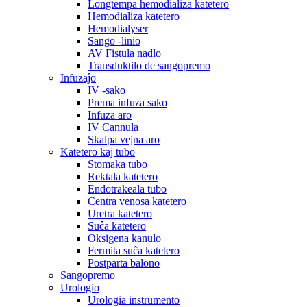
Longtempa hemodializa katetero
Hemodializa katetero
Hemodialyser
Sango -linio
AV Fistula nadlo
Transduktilo de sangopremo
Infuzaĵo
IV -sako
Prema infuza sako
Infuza aro
IV Cannula
Skalpa vejna aro
Katetero kaj tubo
Stomaka tubo
Rektala katetero
Endotrakeala tubo
Centra venosa katetero
Uretra katetero
Suĉa katetero
Oksigena kanulo
Fermita suĉa katetero
Postparta balono
Sangopremo
Urologio
Urologia instrumento