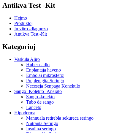
Antikva Test -Kit
Hejmo
Produktoj
In vitro -diagnozo
Antikva Test -Kit
Kategorioj
Vaskula Aliro
Huber nadlo
Enplantaĵa haveno
Embolaj mikrosferoj
Preplenigita Seringo
Neceseja Senpaga Konektilo
Sango -Kolekto -Aparato
Sango -kolekto
Tubo de sango
Lanceto
Hipoderma
Mannuala retirebla sekureca seringo
Nutranta Seringo
Insulina seringo