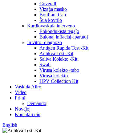
Coverall
Vizaĝa masko
Bouffant Cap
Ŝua kovrilo
Kardiovaskula interveno
Enkondukista tegaĵo
Balonaj inflaciaj aparatoj
In vitro -diagnozo
Antigen Rapida Test -Kit
Antikva Test -Kit
Saliva Kolekto -Kit
Swab
Virusa kolekto -tubo
Virusa kolekto
HPV Collection Kit
Vaskula Aliro
Video
Pri ni
Demandoj
Novaĵoj
Kontaktu nin
English