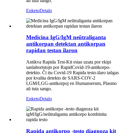
aŭ tuta sango.
Enketo
Detalo
Medicina IgG/IgM neŭtraliganta
antikorpan detektan antikorpan
rapidan testan ilaron
Antikva Rapida Test-Kit estas uzata por ekipi
sanlaboristojn por RapidCovid-19-antikorpo-
detekto. Ĉi tiu Covid-19 Rapida testo-ilaro taŭgas
por kvalita detekto de SARS-COV-2
LGM/LGG-antikorpoj en Humanserum, Plasmo
aŭ tuta sango.
Enketo
Detalo
Rapida antikorpo -testo diagnoza kit