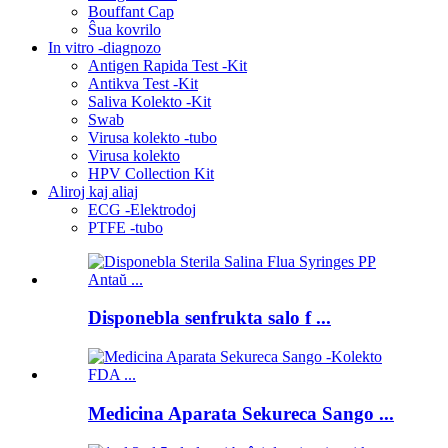
Bouffant Cap
Ŝua kovrilo
In vitro -diagnozo
Antigen Rapida Test -Kit
Antikva Test -Kit
Saliva Kolekto -Kit
Swab
Virusa kolekto -tubo
Virusa kolekto
HPV Collection Kit
Aliroj kaj aliaj
ECG -Elektrodoj
PTFE -tubo
Disponebla senfrukta salo f ...
Medicina Aparata Sekureca Sango ...