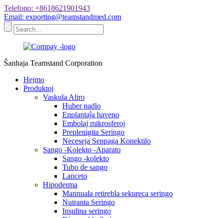
Telefono: +8618621901943
Email: exporting@teamstandmed.com
Ŝanhaja Teamstand Corporation
Hejmo
Produktoj
Vaskula Aliro
Huber nadlo
Enplantaĵa haveno
Embolaj mikrosferoj
Preplenigita Seringo
Neceseja Senpaga Konektilo
Sango -Kolekto -Aparato
Sango -kolekto
Tubo de sango
Lanceto
Hipoderma
Mannuala retirebla sekureca seringo
Nutranta Seringo
Insulina seringo