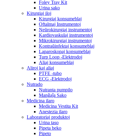
Foley Tray Kit
Urina sako
Kirurgiaj iloj
Kirurgiaj konsumeblaj
Oftalmaj Instrumentoj
Neŭrokirurgiaj instrumentoj
Kardiovaskulaj instrumentoj
Mikrokirurgiaj instrumentoj
Kontraŭinfektaj konsumeblaj
Laparoskopaj konsumeblaj
Turp Loop -Elektrodoj
Aliaj konsumeblaj
Aliroj kaj aliaj
PTFE -tubo
ECG -Elektrodoj
Nutrado
Nutranta pumpilo
Manĝaĵa Sako
Medicina ilaro
Medicina Vestita Kit
Anestezia ilaro
Laboratoriaj produktoj
Urina taso
Pipeta beko
Pipeto