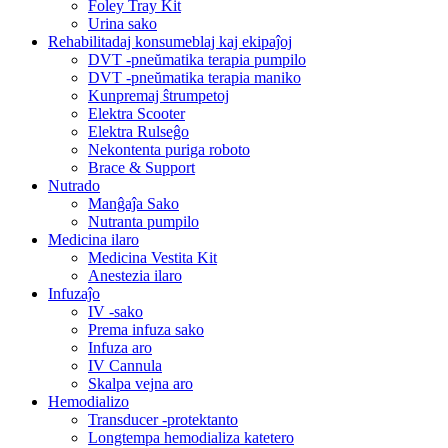
Foley Tray Kit
Urina sako
Rehabilitadaj konsumeblaj kaj ekipaĵoj
DVT -pneŭmatika terapia pumpilo
DVT -pneŭmatika terapia maniko
Kunpremaj ŝtrumpetoj
Elektra Scooter
Elektra Rulseĝo
Nekontenta puriga roboto
Brace & Support
Nutrado
Manĝaĵa Sako
Nutranta pumpilo
Medicina ilaro
Medicina Vestita Kit
Anestezia ilaro
Infuzaĵo
IV -sako
Prema infuza sako
Infuza aro
IV Cannula
Skalpa vejna aro
Hemodializo
Transducer -protektanto
Longtempa hemodializa katetero