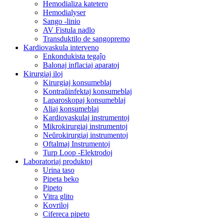
Hemodializa katetero
Hemodialyser
Sango -linio
AV Fistula nadlo
Transduktilo de sangopremo
Kardiovaskula interveno
Enkondukista tegaĵo
Balonaj inflaciaj aparatoj
Kirurgiaj iloj
Kirurgiaj konsumeblaj
Kontraŭinfektaj konsumeblaj
Laparoskopaj konsumeblaj
Aliaj konsumeblaj
Kardiovaskulaj instrumentoj
Mikrokirurgiaj instrumentoj
Neŭrokirurgiaj instrumentoj
Oftalmaj Instrumentoj
Turp Loop -Elektrodoj
Laboratoriaj produktoj
Urina taso
Pipeta beko
Pipeto
Vitra glito
Kovriloj
Cifereca pipeto