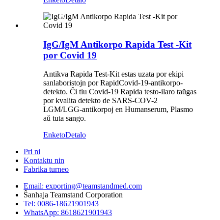
IgG/IgM Antikorpo Rapida Test -Kit
por Covid 19
Antikva Rapida Test-Kit estas uzata por ekipi
sanlaboristojn por RapidCovid-19-antikorpo-
detekto. Ĉi tiu Covid-19 Rapida testo-ilaro taŭgas
por kvalita detekto de SARS-COV-2
LGM/LGG-antikorpoj en Humanserum, Plasmo
aŭ tuta sango.
Enketo
Detalo
Pri ni
Kontaktu nin
Fabrika turneo
Email: exporting@teamstandmed.com
Ŝanhaja Teamstand Corporation
Tel: 0086-18621901943
WhatsApp: 8618621901943