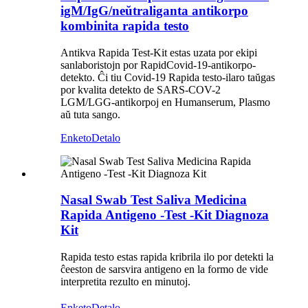
igM/IgG/neŭtraliganta antikorpo
kombinita rapida testo
Antikva Rapida Test-Kit estas uzata por ekipi
sanlaboristojn por RapidCovid-19-antikorpo-
detekto. Ĉi tiu Covid-19 Rapida testo-ilaro taŭgas
por kvalita detekto de SARS-COV-2
LGM/LGG-antikorpoj en Humanserum, Plasmo
aŭ tuta sango.
Enketo
Detalo
Nasal Swab Test Saliva Medicina
Rapida Antigeno -Test -Kit Diagnoza
Kit
Rapida testo estas rapida kribrila ilo por detekti la
ĉeeston de sarsvira antigeno en la formo de vide
interpretita rezulto en minutoj.
Enketo
Detalo