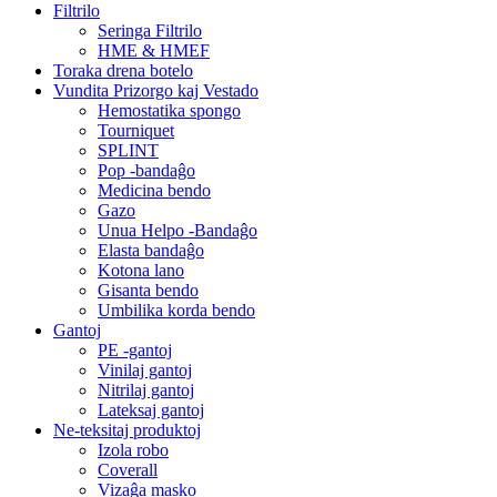
Filtrilo
Seringa Filtrilo
HME & HMEF
Toraka drena botelo
Vundita Prizorgo kaj Vestado
Hemostatika spongo
Tourniquet
SPLINT
Pop -bandaĝo
Medicina bendo
Gazo
Unua Helpo -Bandaĝo
Elasta bandaĝo
Kotona lano
Gisanta bendo
Umbilika korda bendo
Gantoj
PE -gantoj
Vinilaj gantoj
Nitrilaj gantoj
Lateksaj gantoj
Ne-teksitaj produktoj
Izola robo
Coverall
Vizaĝa masko