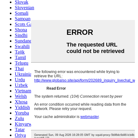
Slovak
Slovenian
Somali
Samoan
Scots Gaelic
Shona
Sindhi
Sundanese
Swahili
Tajik
Tamil
Telugu
Thai
Ukrainian
Urdu
Uzbek
Vietnamese
Welsh
Xhosa
Yiddish
Yoruba
Zulu
Kinyarwanda
Tatar
Oriya