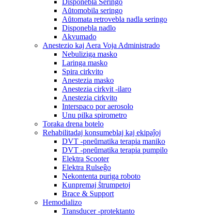
Disponebla Seringo
Aŭtomobila seringo
Aŭtomata retrovebla nadla seringo
Disponebla nadlo
Akvumado
Anestezio kaj Aera Voja Administrado
Nebuliziga masko
Laringa masko
Spira cirkvito
Anestezia masko
Anestezia cirkvit -ilaro
Anestezia cirkvito
Interspaco por aerosolo
Unu pilka spirometro
Toraka drena botelo
Rehabilitadaj konsumeblaj kaj ekipaĵoj
DVT -pneŭmatika terapia maniko
DVT -pneŭmatika terapia pumpilo
Elektra Scooter
Elektra Rulseĝo
Nekontenta puriga roboto
Kunpremaj ŝtrumpetoj
Brace & Support
Hemodializo
Transducer -protektanto