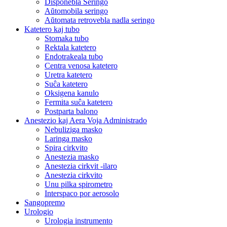
Disponebla Seringo
Aŭtomobila seringo
Aŭtomata retrovebla nadla seringo
Katetero kaj tubo
Stomaka tubo
Rektala katetero
Endotrakeala tubo
Centra venosa katetero
Uretra katetero
Suĉa katetero
Oksigena kanulo
Fermita suĉa katetero
Postparta balono
Anestezio kaj Aera Voja Administrado
Nebuliziga masko
Laringa masko
Spira cirkvito
Anestezia masko
Anestezia cirkvit -ilaro
Anestezia cirkvito
Unu pilka spirometro
Interspaco por aerosolo
Sangopremo
Urologio
Urologia instrumento