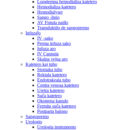
Longtempa hemodializa katetero
Hemodializa katetero
Hemodialyser
Sango -linio
AV Fistula nadlo
Transduktilo de sangopremo
Infuzaĵo
IV -sako
Prema infuza sako
Infuza aro
IV Cannula
Skalpa vejna aro
Katetero kaj tubo
Stomaka tubo
Rektala katetero
Endotrakeala tubo
Centra venosa katetero
Uretra katetero
Suĉa katetero
Oksigena kanulo
Fermita suĉa katetero
Postparta balono
Sangopremo
Urologio
Urologia instrumento