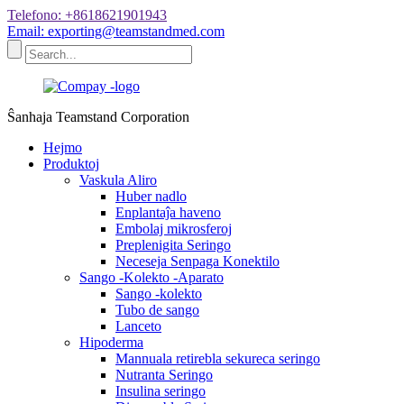
Telefono: +8618621901943
Email: exporting@teamstandmed.com
Ŝanhaja Teamstand Corporation
Hejmo
Produktoj
Vaskula Aliro
Huber nadlo
Enplantaĵa haveno
Embolaj mikrosferoj
Preplenigita Seringo
Neceseja Senpaga Konektilo
Sango -Kolekto -Aparato
Sango -kolekto
Tubo de sango
Lanceto
Hipoderma
Mannuala retirebla sekureca seringo
Nutranta Seringo
Insulina seringo