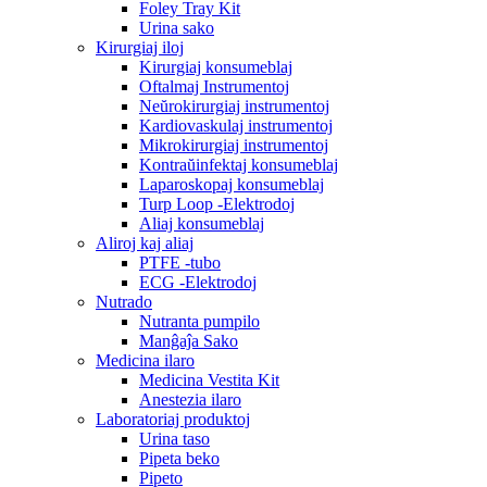
Foley Tray Kit
Urina sako
Kirurgiaj iloj
Kirurgiaj konsumeblaj
Oftalmaj Instrumentoj
Neŭrokirurgiaj instrumentoj
Kardiovaskulaj instrumentoj
Mikrokirurgiaj instrumentoj
Kontraŭinfektaj konsumeblaj
Laparoskopaj konsumeblaj
Turp Loop -Elektrodoj
Aliaj konsumeblaj
Aliroj kaj aliaj
PTFE -tubo
ECG -Elektrodoj
Nutrado
Nutranta pumpilo
Manĝaĵa Sako
Medicina ilaro
Medicina Vestita Kit
Anestezia ilaro
Laboratoriaj produktoj
Urina taso
Pipeta beko
Pipeto