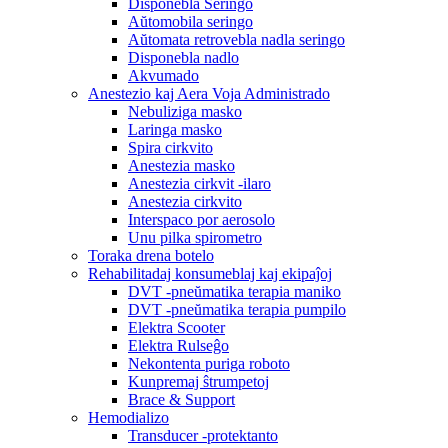
Disponebla Seringo
Aŭtomobila seringo
Aŭtomata retrovebla nadla seringo
Disponebla nadlo
Akvumado
Anestezio kaj Aera Voja Administrado
Nebuliziga masko
Laringa masko
Spira cirkvito
Anestezia masko
Anestezia cirkvit -ilaro
Anestezia cirkvito
Interspaco por aerosolo
Unu pilka spirometro
Toraka drena botelo
Rehabilitadaj konsumeblaj kaj ekipaĵoj
DVT -pneŭmatika terapia maniko
DVT -pneŭmatika terapia pumpilo
Elektra Scooter
Elektra Rulseĝo
Nekontenta puriga roboto
Kunpremaj ŝtrumpetoj
Brace & Support
Hemodializo
Transducer -protektanto