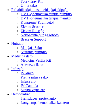
Foley Tray Kit
Urina sako
Rehabilitadaj konsumeblaj kaj ekipaĵoj
DVT -pneŭmatika terapia pumpilo
DVT -pneŭmatika terapia maniko
Kunpremaj ŝtrumpetoj
Elektra Scooter
Elektra Rulseĝo
Nekontenta puriga roboto
Brace & Support
Nutrado
Manĝaĵa Sako
Nutranta pumpilo
Medicina ilaro
Medicina Vestita Kit
Anestezia ilaro
Infuzaĵo
IV -sako
Prema infuza sako
Infuza aro
IV Cannula
Skalpa vejna aro
Hemodializo
Transducer -protektanto
Longtempa hemodializa katetero