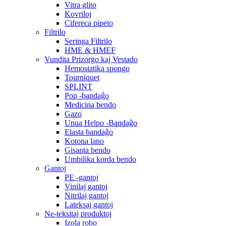
Vitra glito
Kovriloj
Cifereca pipeto
Filtrilo
Seringa Filtrilo
HME & HMEF
Vundita Prizorgo kaj Vestado
Hemostatika spongo
Tourniquet
SPLINT
Pop -bandaĝo
Medicina bendo
Gazo
Unua Helpo -Bandaĝo
Elasta bandaĝo
Kotona lano
Gisanta bendo
Umbilika korda bendo
Gantoj
PE -gantoj
Vinilaj gantoj
Nitrilaj gantoj
Lateksaj gantoj
Ne-teksitaj produktoj
Izola robo