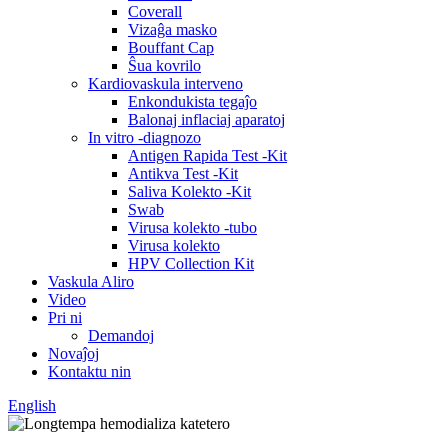
Coverall
Vizaĝa masko
Bouffant Cap
Ŝua kovrilo
Kardiovaskula interveno
Enkondukista tegaĵo
Balonaj inflaciaj aparatoj
In vitro -diagnozo
Antigen Rapida Test -Kit
Antikva Test -Kit
Saliva Kolekto -Kit
Swab
Virusa kolekto -tubo
Virusa kolekto
HPV Collection Kit
Vaskula Aliro
Video
Pri ni
Demandoj
Novaĵoj
Kontaktu nin
English