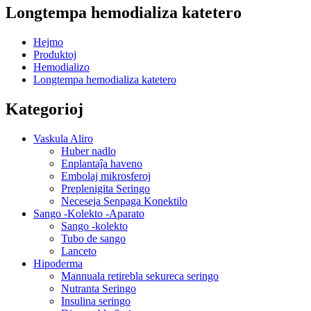
Longtempa hemodializa katetero
Hejmo
Produktoj
Hemodializo
Longtempa hemodializa katetero
Kategorioj
Vaskula Aliro
Huber nadlo
Enplantaĵa haveno
Embolaj mikrosferoj
Preplenigita Seringo
Neceseja Senpaga Konektilo
Sango -Kolekto -Aparato
Sango -kolekto
Tubo de sango
Lanceto
Hipoderma
Mannuala retirebla sekureca seringo
Nutranta Seringo
Insulina seringo