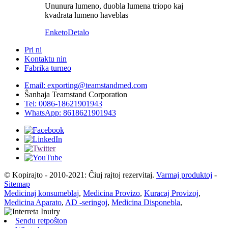
Ununura lumeno, duobla lumena triopo kaj
kvadrata lumeno haveblas
Enketo
Detalo
Pri ni
Kontaktu nin
Fabrika turneo
Email: exporting@teamstandmed.com
Ŝanhaja Teamstand Corporation
Tel: 0086-18621901943
WhatsApp: 8618621901943
© Kopirajto - 2010-2021: Ĉiuj rajtoj rezervitaj.
Varmaj produktoj
-
Sitemap
Medicinaj konsumeblaj
,
Medicina Provizo
,
Kuracaj Provizoj
,
Medicina Aparato
,
AD -seringoj
,
Medicina Disponebla
,
Sendu retpoŝton