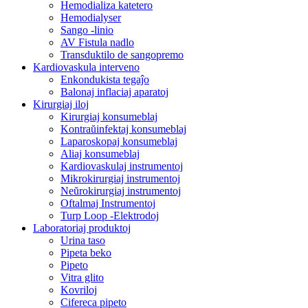
Hemodializa katetero
Hemodialyser
Sango -linio
AV Fistula nadlo
Transduktilo de sangopremo
Kardiovaskula interveno
Enkondukista tegaĵo
Balonaj inflaciaj aparatoj
Kirurgiaj iloj
Kirurgiaj konsumeblaj
Kontraŭinfektaj konsumeblaj
Laparoskopaj konsumeblaj
Aliaj konsumeblaj
Kardiovaskulaj instrumentoj
Mikrokirurgiaj instrumentoj
Neŭrokirurgiaj instrumentoj
Oftalmaj Instrumentoj
Turp Loop -Elektrodoj
Laboratoriaj produktoj
Urina taso
Pipeta beko
Pipeto
Vitra glito
Kovriloj
Cifereca pipeto