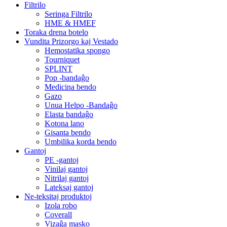
Filtrilo
Seringa Filtrilo
HME & HMEF
Toraka drena botelo
Vundita Prizorgo kaj Vestado
Hemostatika spongo
Tourniquet
SPLINT
Pop -bandaĝo
Medicina bendo
Gazo
Unua Helpo -Bandaĝo
Elasta bandaĝo
Kotona lano
Gisanta bendo
Umbilika korda bendo
Gantoj
PE -gantoj
Vinilaj gantoj
Nitrilaj gantoj
Lateksaj gantoj
Ne-teksitaj produktoj
Izola robo
Coverall
Vizaĝa masko