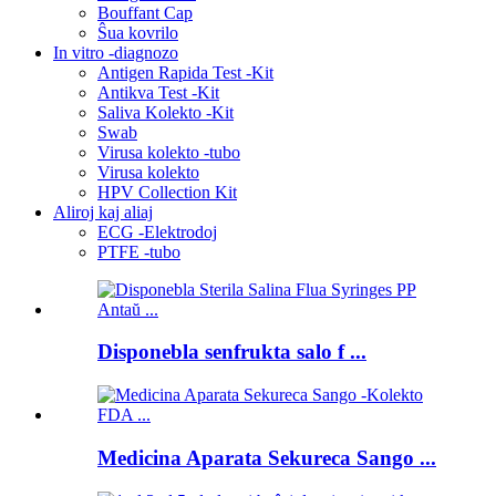
Bouffant Cap
Ŝua kovrilo
In vitro -diagnozo
Antigen Rapida Test -Kit
Antikva Test -Kit
Saliva Kolekto -Kit
Swab
Virusa kolekto -tubo
Virusa kolekto
HPV Collection Kit
Aliroj kaj aliaj
ECG -Elektrodoj
PTFE -tubo
Disponebla senfrukta salo f ...
Medicina Aparata Sekureca Sango ...