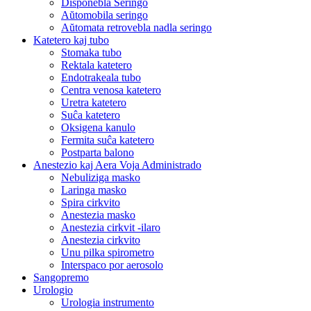
Disponebla Seringo
Aŭtomobila seringo
Aŭtomata retrovebla nadla seringo
Katetero kaj tubo
Stomaka tubo
Rektala katetero
Endotrakeala tubo
Centra venosa katetero
Uretra katetero
Suĉa katetero
Oksigena kanulo
Fermita suĉa katetero
Postparta balono
Anestezio kaj Aera Voja Administrado
Nebuliziga masko
Laringa masko
Spira cirkvito
Anestezia masko
Anestezia cirkvit -ilaro
Anestezia cirkvito
Unu pilka spirometro
Interspaco por aerosolo
Sangopremo
Urologio
Urologia instrumento